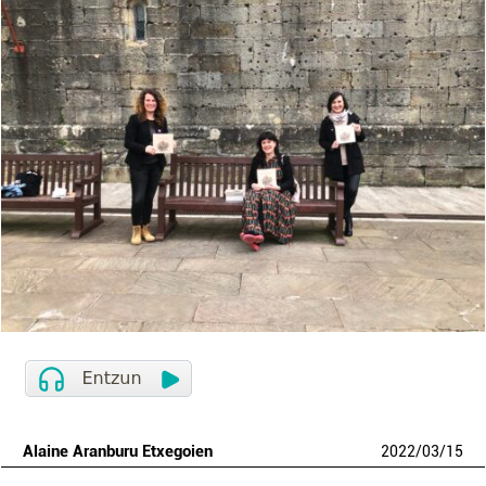
Alaine Aranburu Etxegoien
2022
/
03
/
15