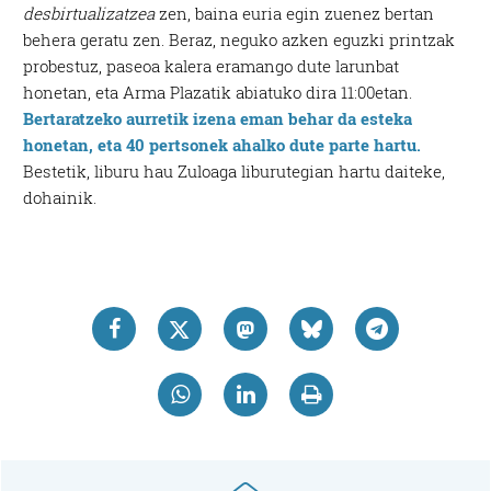
desbirtualizatzea
zen, baina euria egin zuenez bertan
behera geratu zen. Beraz, neguko azken eguzki printzak
probestuz, paseoa kalera eramango dute larunbat
honetan, eta Arma Plazatik abiatuko dira 11:00etan.
Bertaratzeko aurretik izena eman behar da esteka
honetan, eta 40 pertsonek ahalko dute parte hartu.
Bestetik, liburu hau Zuloaga liburutegian hartu daiteke,
dohainik.