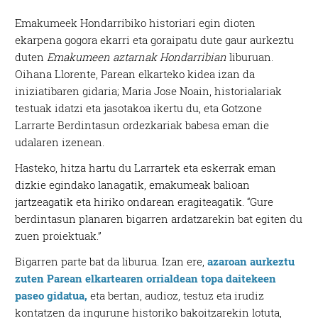
Emakumeek Hondarribiko historiari egin dioten
ekarpena gogora ekarri eta goraipatu dute gaur aurkeztu
duten
Emakumeen aztarnak Hondarribian
liburuan.
Oihana Llorente, Parean elkarteko kidea izan da
iniziatibaren gidaria; Maria Jose Noain, historialariak
testuak idatzi eta jasotakoa ikertu du, eta Gotzone
Larrarte Berdintasun ordezkariak babesa eman die
udalaren izenean.
Hasteko, hitza hartu du Larrartek eta eskerrak eman
dizkie egindako lanagatik, emakumeak balioan
jartzeagatik eta hiriko ondarean eragiteagatik. “Gure
berdintasun planaren bigarren ardatzarekin bat egiten du
zuen proiektuak.”
Bigarren parte bat da liburua. Izan ere,
azaroan aurkeztu
zuten Parean elkartearen orrialdean topa daitekeen
paseo gidatua,
eta bertan, audioz, testuz eta irudiz
kontatzen da ingurune historiko bakoitzarekin lotuta,