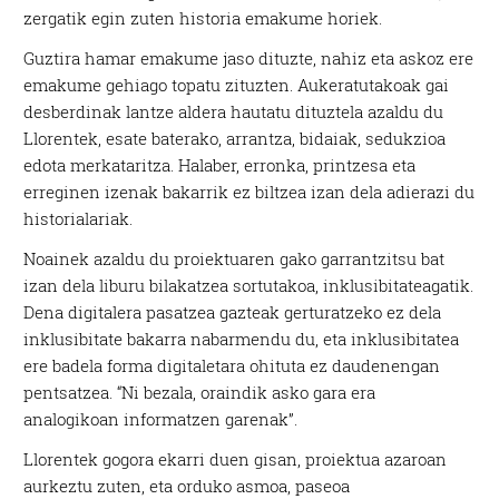
zergatik egin zuten historia emakume horiek.
Guztira hamar emakume jaso dituzte, nahiz eta askoz ere
emakume gehiago topatu zituzten. Aukeratutakoak gai
desberdinak lantze aldera hautatu dituztela azaldu du
Llorentek, esate baterako, arrantza, bidaiak, sedukzioa
edota merkataritza. Halaber, erronka, printzesa eta
erreginen izenak bakarrik ez biltzea izan dela adierazi du
historialariak.
Noainek azaldu du proiektuaren gako garrantzitsu bat
izan dela liburu bilakatzea sortutakoa, inklusibitateagatik.
Dena digitalera pasatzea gazteak gerturatzeko ez dela
inklusibitate bakarra nabarmendu du, eta inklusibitatea
ere badela forma digitaletara ohituta ez daudenengan
pentsatzea. “Ni bezala, oraindik asko gara era
analogikoan informatzen garenak”.
Llorentek gogora ekarri duen gisan, proiektua azaroan
aurkeztu zuten, eta orduko asmoa, paseoa