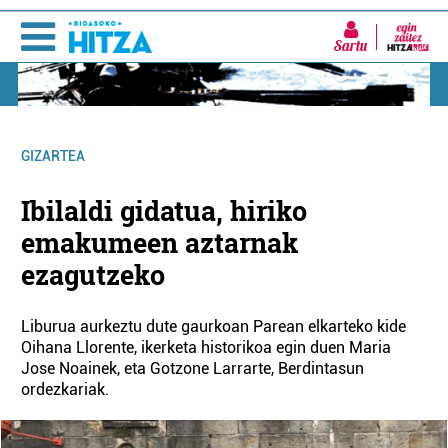
Sartu
GIZARTEA
Ibilaldi gidatua, hiriko
emakumeen aztarnak
ezagutzeko
Liburua aurkeztu dute gaurkoan Parean elkarteko kide
Oihana Llorente, ikerketa historikoa egin duen Maria
Jose Noainek, eta Gotzone Larrarte, Berdintasun
ordezkariak.