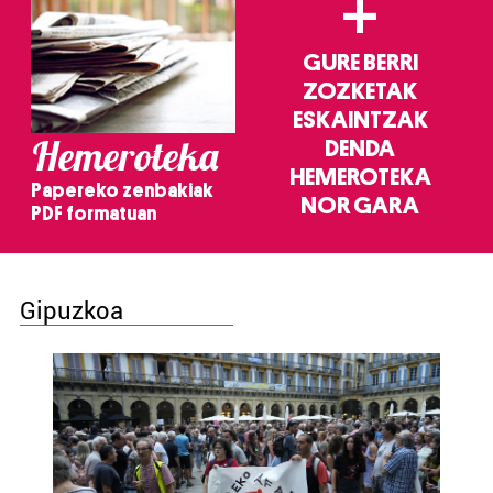
+
GURE BERRI
ZOZKETAK
ESKAINTZAK
Hemeroteka
DENDA
HEMEROTEKA
Papereko zenbakiak
NOR GARA
PDF formatuan
Gipuzkoa