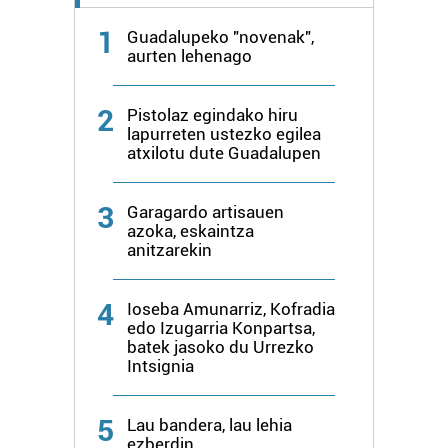
1
Guadalupeko "novenak",
aurten lehenago
2
Pistolaz egindako hiru
lapurreten ustezko egilea
atxilotu dute Guadalupen
3
Garagardo artisauen
azoka, eskaintza
anitzarekin
4
Ioseba Amunarriz, Kofradia
edo Izugarria Konpartsa,
batek jasoko du Urrezko
Intsignia
5
Lau bandera, lau lehia
ezberdin