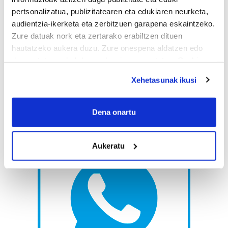
pertsonalizatua, publizitatearen eta edukiaren neurketa,
audientzia-ikerketa eta zerbitzuen garapena eskaintzeko.
Zure datuak nork eta zertarako erabiltzen dituen
hautatzeko aukera duzu. Zure onespena aldatzen edo
deuseztatzen ahal duzu edozein momentutan, Cookie
deklaraziotik edo Privacy triggerean klikatuz.
Xehetasunak ikusi
If you allow, we would also like to:
Collect information about your geographical
Dena onartu
location which can be accurate to within several
meters
Aukeratu
Identify your device by actively scanning it for
specific characteristics (fingerprinting)
Find out more about how your personal data is processed
and set your preferences in the
details section
.
Guk eta gure bazkideek zure datu pertsonalak
prozesatzen ditugu, zure IP zenbakia, besteak beste,