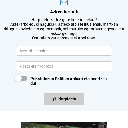
Azken berriak
Harpidetu zaitez gure buletin irekira!
Astekarko eduki nagusiak, asteko albiste ikusienak, martxan
ditugun zozketa eta egitasmoak, asteburuko egitarauen agenda eta
askoz gehiago!
Ostiralero zure posta elektronikoan.
Pribatutasun Politika
irakurri eta onartzen
dut.
Harpidetu