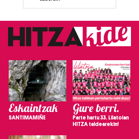
Eskaintzak
Gure berri.
SANTIMAMIÑE
Parte hartu 33. Lilatoian
HITZA taldearekin!