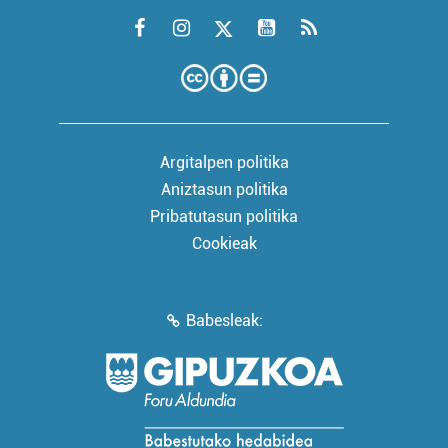
Argitalpen politika
Aniztasun politika
Pribatutasun politika
Cookieak
Babesleak: