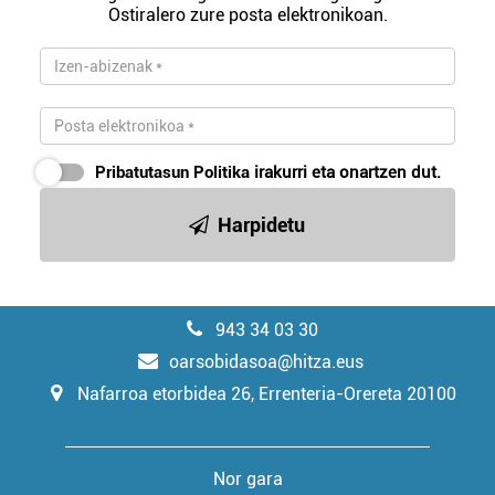
Ostiralero zure posta elektronikoan.
Pribatutasun Politika
irakurri eta onartzen dut.
Harpidetu
943 34 03 30
oarsobidasoa@hitza.eus
Nafarroa etorbidea 26, Errenteria-Orereta 20100
Nor gara