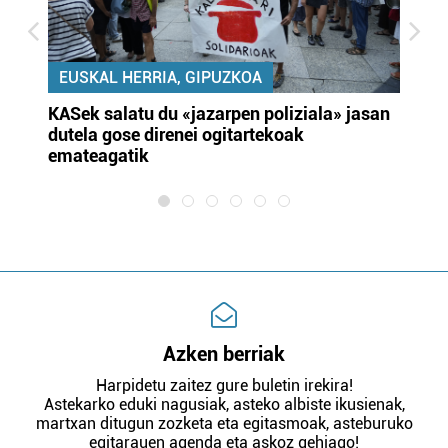
EUSKAL HERRIA, GIPUZKOA
KASek salatu du «jazarpen poliziala» jasan
Pa
dutela gose direnei ogitartekoak
da
emateagatik
«s
Azken berriak
Harpidetu zaitez gure buletin irekira!
Astekarko eduki nagusiak, asteko albiste ikusienak,
martxan ditugun zozketa eta egitasmoak, asteburuko
egitarauen agenda eta askoz gehiago!