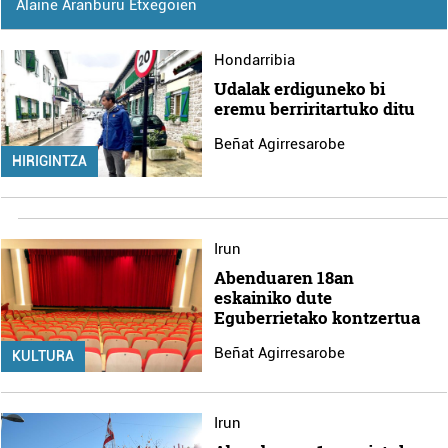
Alaine Aranburu Etxegoien
Hondarribia
Udalak erdiguneko bi
eremu berriritartuko ditu
Beñat Agirresarobe
HIRIGINTZA
Irun
Abenduaren 18an
eskainiko dute
Eguberrietako kontzertua
Beñat Agirresarobe
KULTURA
Irun