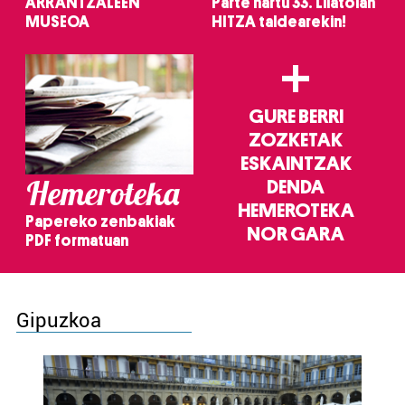
ARRANTZALEEN
Parte hartu 33. Lilatoian
MUSEOA
HITZA taldearekin!
+
GURE BERRI
ZOZKETAK
ESKAINTZAK
Hemeroteka
DENDA
HEMEROTEKA
Papereko zenbakiak
NOR GARA
PDF formatuan
Gipuzkoa