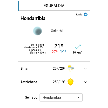
EGURALDIA
Iturria:
Hondarribia
Oskarbi
21º
Euria:
0mm
Hezetasuna:
92%
Lainoak:
0%
27º
19º
10 km/h
Elurra:
4400m
Bihar
25º
20º
Astelehena
25º
19º
Gehiago:
Hondarribia