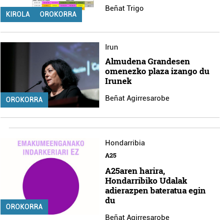
Beñat Trigo
KIROLA
OROKORRA
Irun
Almudena Grandesen
omenezko plaza izango du
Irunek
Beñat Agirresarobe
OROKORRA
Hondarribia
A25
A25aren harira,
Hondarribiko Udalak
adierazpen bateratua egin
du
OROKORRA
Beñat Agirresarobe