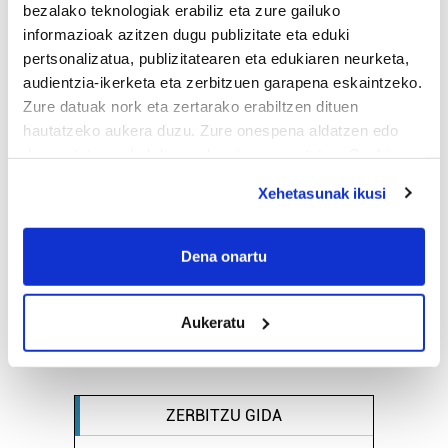
bezalako teknologiak erabiliz eta zure gailuko
informazioak azitzen dugu publizitate eta eduki
pertsonalizatua, publizitatearen eta edukiaren neurketa,
audientzia-ikerketa eta zerbitzuen garapena eskaintzeko.
Zure datuak nork eta zertarako erabiltzen dituen
hautatzeko aukera duzu. Zure onespena aldatzen edo
deuseztatzen ahal duzu edozein momentutan, Cookie
deklaraziotik edo Privacy triggerean klikatuz.
Xehetasunak ikusi
If you allow, we would also like to:
Collect information about your geographical
Dena onartu
location which can be accurate to within several
meters
Aukeratu
Identify your device by actively scanning it for
specific characteristics (fingerprinting)
Find out more about how your personal data is processed
and set your preferences in the
details section
.
ZERBITZU GIDA