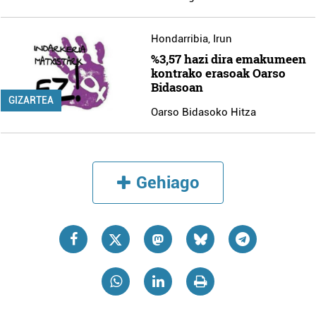
Hondarribia
,
Irun
%3,57 hazi dira emakumeen
kontrako erasoak Oarso
Bidasoan
GIZARTEA
Oarso Bidasoko Hitza
Gehiago