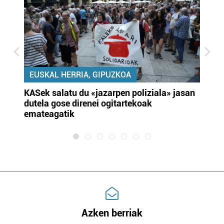
EUSKAL HERRIA, GIPUZKOA
KASek salatu du «jazarpen poliziala» jasan
Pa
dutela gose direnei ogitartekoak
da
emateagatik
«s
Azken berriak