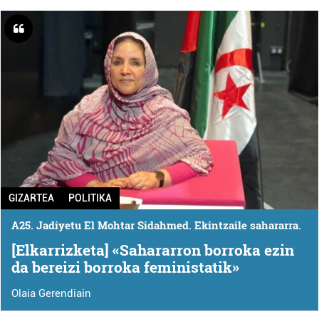
GIZARTEA
POLITIKA
A25. Jadiyetu El Mohtar Sidahmed. Ekintzaile sahararra.
[Elkarrizketa] «Sahararron borroka ezin
da bereizi borroka feministatik»
Olaia Gerendiain