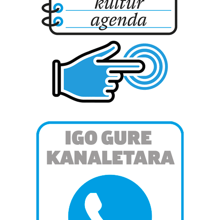
Webgune honek cookie propioak eta hirugarrenen cookie-
fitxategiak erabiltzen ditu. Zure esperientzia eta
zerbitzuak hobetzeko asmoz, cookie teknologiaz
baliatzen gara. Ohar hau onartuz gero, teknologia hori
erabiltzeko baimen esplizitua ematen diguzu.
Gehiago
irakurri