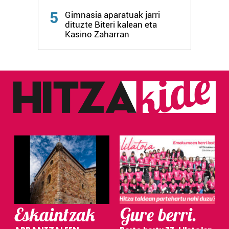
5
Gimnasia aparatuak jarri
dituzte Biteri kalean eta
Kasino Zaharran
Eskaintzak
Gure berri.