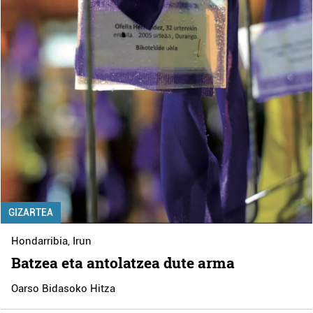
GIZARTEA
Hondarribia
,
Irun
Batzea eta antolatzea dute arma
Oarso Bidasoko Hitza