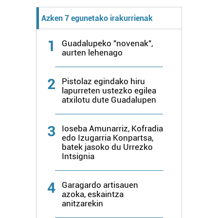
Azken 7 egunetako irakurrienak
1
Guadalupeko "novenak",
aurten lehenago
2
Pistolaz egindako hiru
lapurreten ustezko egilea
atxilotu dute Guadalupen
3
Ioseba Amunarriz, Kofradia
edo Izugarria Konpartsa,
batek jasoko du Urrezko
Intsignia
4
Garagardo artisauen
azoka, eskaintza
anitzarekin