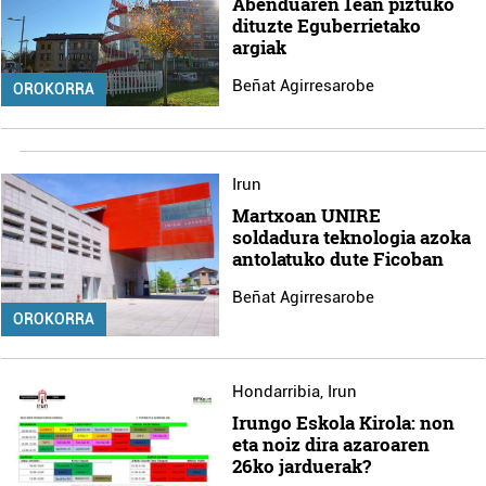
Abenduaren 1ean piztuko
dituzte Eguberrietako
argiak
Beñat Agirresarobe
OROKORRA
Irun
Martxoan UNIRE
soldadura teknologia azoka
antolatuko dute Ficoban
Beñat Agirresarobe
OROKORRA
Hondarribia
,
Irun
Irungo Eskola Kirola: non
eta noiz dira azaroaren
26ko jarduerak?