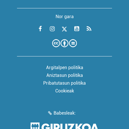
Nor gara
Argitalpen politika
Aniztasun politika
Pribatutasun politika
Cookieak
Babesleak: