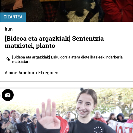
GIZARTEA
Irun
[Bideoa eta argazkiak] Sententzia
matxistei, planto
[Bideoa eta argazkiak] Esku gorria atera diote ikasleek indarkeria
matxistari
Alaine Aranburu Etxegoien