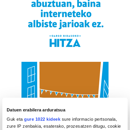
Datuen erabilera arduratsua
Guk eta
gure 1022 kideek
sure informacio pertsonala,
zure IP zenbakia, esaterako, prozesatzen ditugu, cookie