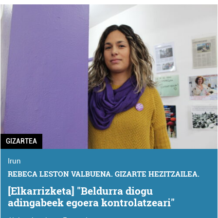
GIZARTEA
Irun
REBECA LESTON VALBUENA. GIZARTE HEZITZAILEA.
[Elkarrizketa] "Beldurra diogu
adingabeek egoera kontrolatzeari"