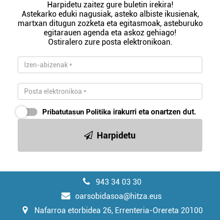
Harpidetu zaitez gure buletin irekira!
Astekarko eduki nagusiak, asteko albiste ikusienak,
martxan ditugun zozketa eta egitasmoak, asteburuko
egitarauen agenda eta askoz gehiago!
Ostiralero zure posta elektronikoan.
Pribatutasun Politika
irakurri eta onartzen dut.
Harpidetu
943 34 03 30
oarsobidasoa@hitza.eus
Nafarroa etorbidea 26, Errenteria-Orereta 20100