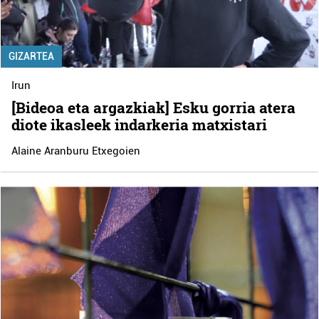
GIZARTEA
Irun
[Bideoa eta argazkiak] Esku gorria atera
diote ikasleek indarkeria matxistari
Alaine Aranburu Etxegoien