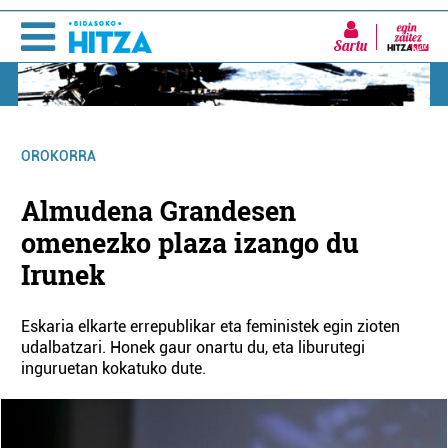
Sartu
OROKORRA
Almudena Grandesen
omenezko plaza izango du
Irunek
Eskaria elkarte errepublikar eta feministek egin zioten
udalbatzari. Honek gaur onartu du, eta liburutegi
inguruetan kokatuko dute.