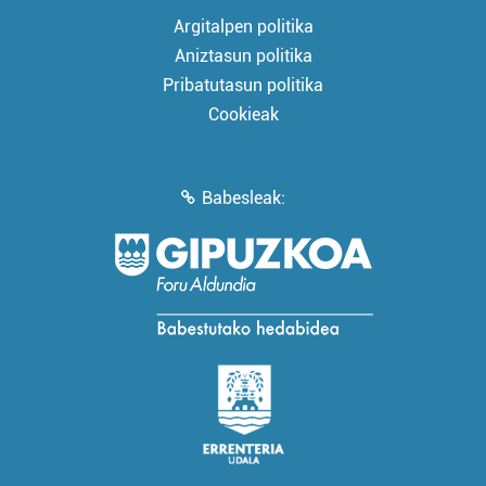
Argitalpen politika
Aniztasun politika
Pribatutasun politika
Cookieak
Babesleak: