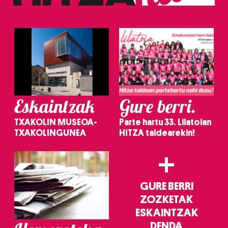
Eskaintzak
Gure berri.
TXAKOLIN MUSEOA-
Parte hartu 33. Lilatoian
TXAKOLINGUNEA
HITZA taldearekin!
+
GURE BERRI
ZOZKETAK
ESKAINTZAK
DENDA