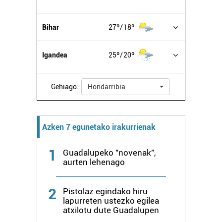
erabiltzen dituen hauta dezakezu.
Bihar
27º
18º
Bazkide batzuek ez dizute baimenik eskatzen, eta beren
interes komertzial legitimoetan babesten dira. Ikusi gure
bazkideen zerrenda, beren ustez zein helburutarako
Igandea
25º
20º
duten interes legitimoa eta horren aurka nola egin
dezakezun ikusteko.
Gehiago:
Hondarribia
Lortu zure datu pertsonalak prozesatzeko moduari
buruzko informazio gehiago eta ezarri zure lehentasunak
datuen atalean. Edozein unetan alda edo ken dezakezu
Azken 7 egunetako irakurrienak
zure baimena Cookieen adierazpenean.
1
Guadalupeko "novenak",
aurten lehenago
Webgune honek cookie propioak eta hirugarrenen cookie-
fitxategiak erabiltzen ditu. Zure esperientzia eta
zerbitzuak hobetzeko asmoz, cookie teknologiaz
2
Pistolaz egindako hiru
baliatzen gara. Ohar hau onartuz gero, teknologia hori
lapurreten ustezko egilea
erabiltzeko baimen esplizitua ematen diguzu.
Gehiago
atxilotu dute Guadalupen
irakurri