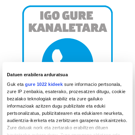
Datuen erabilera arduratsua
Guk eta
gure 1022 kideek
sure informacio pertsonala,
zure IP zenbakia, esaterako, prozesatzen ditugu, cookie
bezalako teknologiak erabiliz eta zure gailuko
informazioak azitzen dugu publizitate eta eduki
AGENDA
pertsonalizatua, publizitatearen eta edukiaren neurketa,
audientzia-ikerketa eta zerbitzuen garapena eskaintzeko.
Abuztua 2026
Zure datuak nork eta zertarako erabiltzen dituen
hautatzeko aukera duzu. Zure onespena aldatzen edo