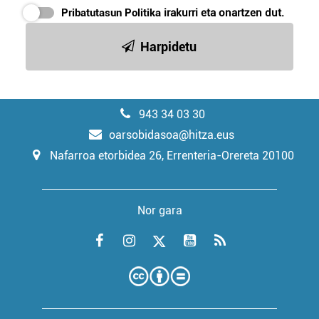
Pribatutasun Politika
irakurri eta onartzen dut.
Harpidetu
943 34 03 30
oarsobidasoa@hitza.eus
Nafarroa etorbidea 26, Errenteria-Orereta 20100
Nor gara