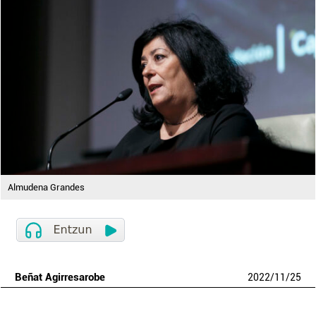
Almudena Grandes
Beñat Agirresarobe
2022
/
11
/
25