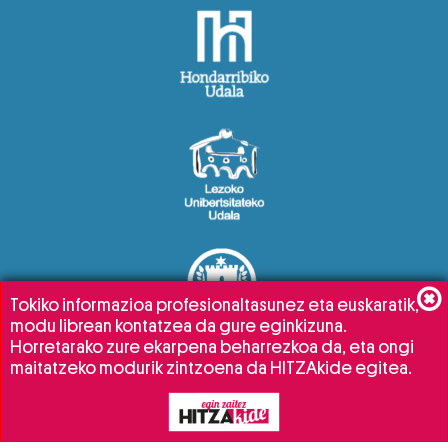
Tokiko informazioa profesionaltasunez eta euskaratik,
modu librean kontatzea da gure eginkizuna.
Horretarako zure ekarpena beharrezkoa da, eta ongi
maitatzeko modurik zintzoena da HITZAkide egitea.