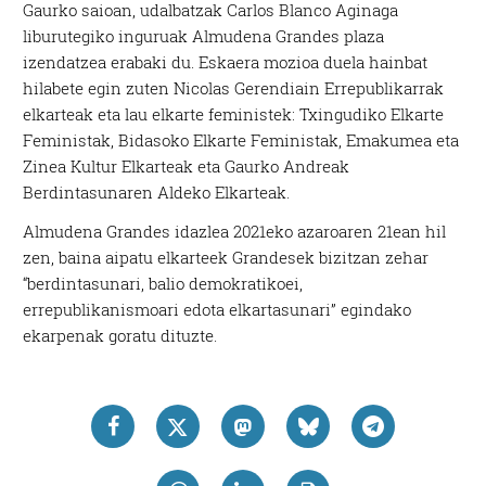
Gaurko saioan, udalbatzak Carlos Blanco Aginaga
liburutegiko inguruak Almudena Grandes plaza
izendatzea erabaki du. Eskaera mozioa duela hainbat
hilabete egin zuten Nicolas Gerendiain Errepublikarrak
elkarteak eta lau elkarte feministek: Txingudiko Elkarte
Feministak, Bidasoko Elkarte Feministak, Emakumea eta
Zinea Kultur Elkarteak eta Gaurko Andreak
Berdintasunaren Aldeko Elkarteak.
Almudena Grandes idazlea 2021eko azaroaren 21ean hil
zen, baina aipatu elkarteek Grandesek bizitzan zehar
“berdintasunari, balio demokratikoei,
errepublikanismoari edota elkartasunari” egindako
ekarpenak goratu dituzte.