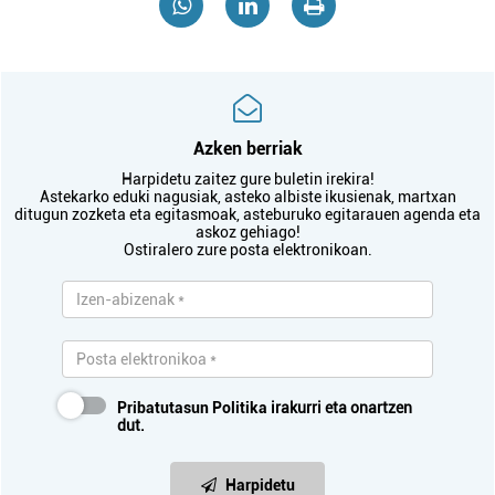
Azken berriak
Harpidetu zaitez gure buletin irekira!
Astekarko eduki nagusiak, asteko albiste ikusienak, martxan
ditugun zozketa eta egitasmoak, asteburuko egitarauen agenda eta
askoz gehiago!
Ostiralero zure posta elektronikoan.
Pribatutasun Politika
irakurri eta onartzen
dut.
Harpidetu