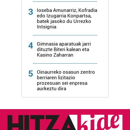
3
Ioseba Amunarriz, Kofradia
edo Izugarria Konpartsa,
batek jasoko du Urrezko
Intsignia
4
Gimnasia aparatuak jarri
dituzte Biteri kalean eta
Kasino Zaharran
5
Oinaurreko osasun zentro
berriaren lizitazio
prozesuan sei enpresa
aurkeztu dira