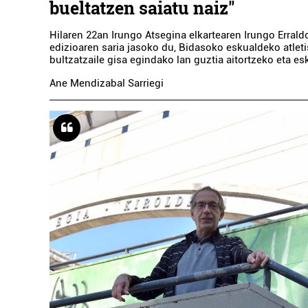
bueltatzen saiatu naiz"
Hilaren 22an Irungo Atsegina elkartearen Irungo Erraldo
edizioaren saria jasoko du, Bidasoko eskualdeko atle
bultzatzaile gisa egindako lan guztia aitortzeko eta es
Ane Mendizabal Sarriegi