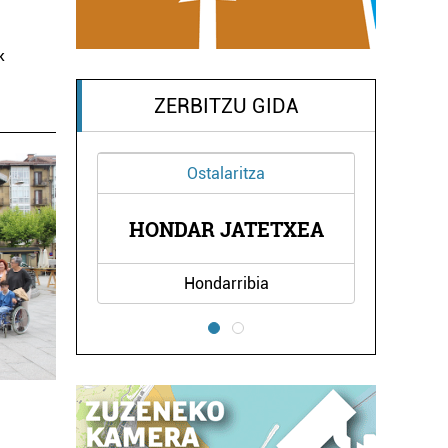
k
ZERBITZU GIDA
Ostalaritza
Ikastetxeak
ONDAR JATETXEA
DON BOSCO IKAST
Hondarribia
Errenteria-Orereta