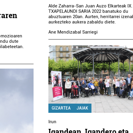
Alde Zaharra-San Juan Auzo Elkarteak IX.
TXAPELAUNDI SARIA 2022 banatuko du
raren
abuztuaren 20an. Aurten, herritarrei izena
aurkezteko aukera zabaldu diete.
Ane Mendizabal Sarriegi
tomozioaren
endu dute
ilabeteetan.
Ikastetxeak
XEA
DON BOSCO IKASTETXEA
H
Errenteria-Orereta
GIZARTEA
JAIAK
Irun
Igandean, Igandero eta