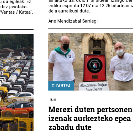
amaituko da. Colon ibilbidean izango de
u du egileak. Ez
erdiko esprinta 12:07 eta 12:26 bitartean 
urtez jasotako
dela aurreikusi dute.
‘Ventas / Katea’.
Ane Mendizabal Sarriegi
GIZARTEA
Irun
Merezi duten pertsonen
izenak aurkezteko epea
zabadu dute