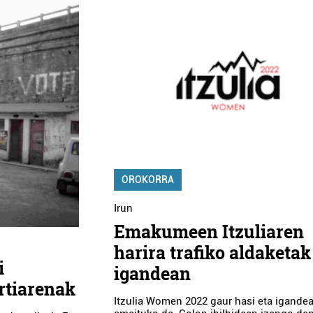
OROKORRA
Irun
Emakumeen Itzuliaren
harira trafiko aldaketak
i
igandean
rtiarenak
Itzulia Women 2022 gaur hasi eta igande