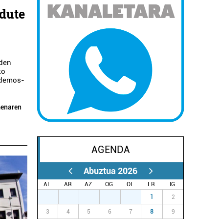
 dute
den
ko
odemos-
menaren
AGENDA
Abuztua 2026
AL.
AR.
AZ.
OG.
OL.
LR.
IG.
27
28
29
30
31
1
2
3
4
5
6
7
8
9