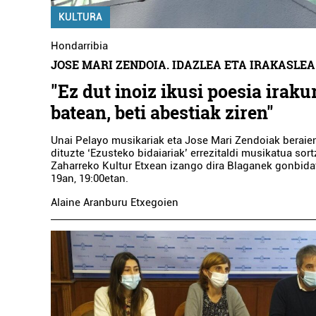
KULTURA
Hondarribia
JOSE MARI ZENDOIA. IDAZLEA ETA IRAKASLEA
"Ez dut inoiz ikusi poesia iraku
batean, beti abestiak ziren"
Unai Pelayo musikariak eta Jose Mari Zendoiak beraien
dituzte ‘Ezusteko bidaiariak’ errezitaldi musikatua sor
Zaharreko Kultur Etxean izango dira Blaganek gonbidat
19an, 19:00etan.
Alaine Aranburu Etxegoien