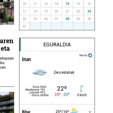
10
11
12
13
14
15
16
17
18
19
20
21
22
23
24
25
26
27
28
29
30
31
1
2
3
4
5
6
oaren
EGURALDIA
 eta
Iturria:
lelopean
Irun
eko
doan
Zeru estaliak
22º
Euria:
0mm
Hezetasuna:
74%
Lainoak:
47%
24º
20º
9 km/h
Elurra:
4500m
Bihar
25º
16º