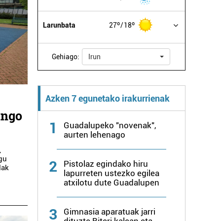
Larunbata
27º
18º
Gehiago:
Irun
Azken 7 egunetako irakurrienak
ango
1
Guadalupeko "novenak",
aurten lehenago
,
ugu
2
Pistolaz egindako hiru
lak
lapurreten ustezko egilea
atxilotu dute Guadalupen
3
Gimnasia aparatuak jarri