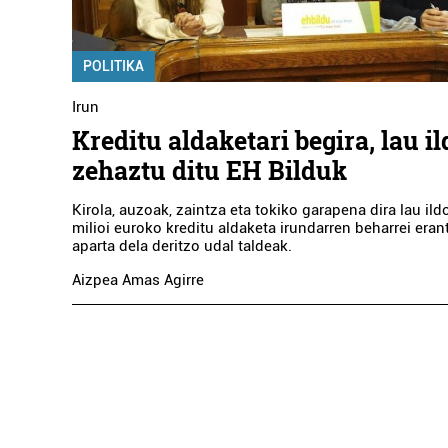
POLITIKA
Irun
Kreditu aldaketari begira, lau il
zehaztu ditu EH Bilduk
Kirola, auzoak, zaintza eta tokiko garapena dira lau ildo
milioi euroko kreditu aldaketa irundarren beharrei era
aparta dela deritzo udal taldeak.
Aizpea Amas Agirre