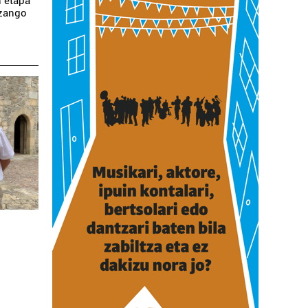
n etapa
izango