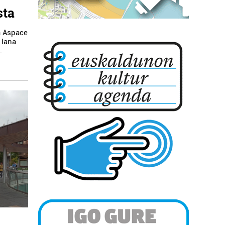
sta
a Aspace
 lana
.