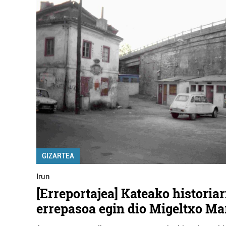
GIZARTEA
Irun
[Erreportajea] Kateako historiar
errepasoa egin dio Migeltxo Ma