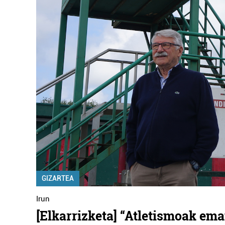
GIZARTEA
Irun
[Elkarrizketa] “Atletismoak em