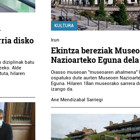
KULTURA
.
rria disko
Irun
Ekintza bereziak Muse
Nazioarteko Eguna dela
 diziplinak batu
tzeko. Alde
Oiasso museoan "museoaren ahalmena" 
uta, hilaren
ospatuko dute aurten Museoen Nazioart
Eguna. Hilaren 18an museorako sarrera 
izango da.
Ane Mendizabal Sarriegi