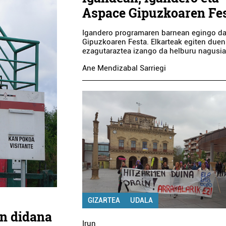
Aspace Gipuzkoaren Fe
Igandero programaren barnean egingo d
Gipuzkoaren Festa. Elkarteak egiten duen
ezagutaraztea izango da helburu nagusia
Ane Mendizabal Sarriegi
GIZARTEA
UDALA
an didana
Irun