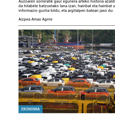
Auzoaren sorreratik gaur egunera arteko historia azald
da hilabete batzuetako lana izan; hainbat eta hainbat 
informazio guztia bildu, eta argitalpen batean jaso du: 
Aizpea Amas Agirre
EKONOMIA