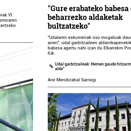
"Gure erabateko babesa
iak VI.
beharrezko aldaketak
tismoaren
bultzatzeko"
kertzeko.
"Udalaren eskumenak oso mugatuak dau
arren", udal garbitzaileen aldarrikapeneki
babesa agertu nahi izan du Elkarrekin P
IUk.
Udal garbitzaileak: Hemen gaude hitzar
alde"
Ane Mendizabal Sarriegi