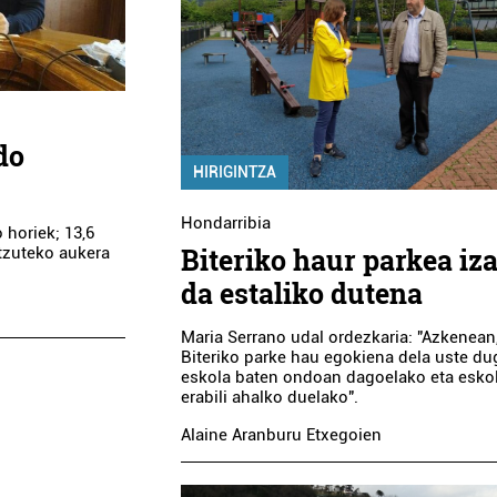
do
HIRIGINTZA
Hondarribia
 horiek; 13,6
Biteriko haur parkea iz
ntzuteko aukera
da estaliko dutena
Maria Serrano udal ordezkaria: "Azkenean
Biteriko parke hau egokiena dela uste d
eskola baten ondoan dagoelako eta esko
erabili ahalko duelako".
Alaine Aranburu Etxegoien