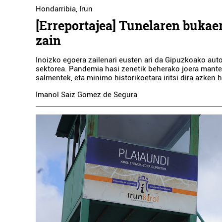
Hondarribia
,
Irun
[Erreportajea] Tunelaren bukae
zain
Inoizko egoera zailenari eusten ari da Gipuzkoako au
sektorea. Pandemia hasi zenetik beherako joera mant
salmentek, eta minimo historikoetara iritsi dira azken h
Ostalaritza
Imanol Saiz Gomez de Segura
HONDAR JATET
Hondarribia