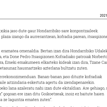
202
Janari dendak
Ostalaritza
xikia jaso dute gaur Hondarribiko sare konpontzaileek.
LIZAR HARATEGI-
VITERI TABERN
aza izango da aurrerantzean, kofradia parean, itsasgizon
URDAITEGIA
Oiartzun
Errenteria-Orereta
a eramatea omenaldia. Bertan izan dira Hondarribiko Udale
, eta Done Pedro Itsasgizonen Kofradiako patroiak Norbert
ra, Emeki emakumeen elkarteko kideak izan dira, Tzane Car
detasunaz hausnartzeko azterlana bultzatu zuten.
e errekonozimenduan. Banan-banan jaso dituzte kofradiak
ile aitzindaria eskertuta agertu da izendapenarekin.
peko lana azaleratu nahi izan dute ekitaldian. Are gehiago,
gogoan ere izan ditu Goikoetxeak, inoiz ez baitute haien
ta ze laguntza ematen zuten”.