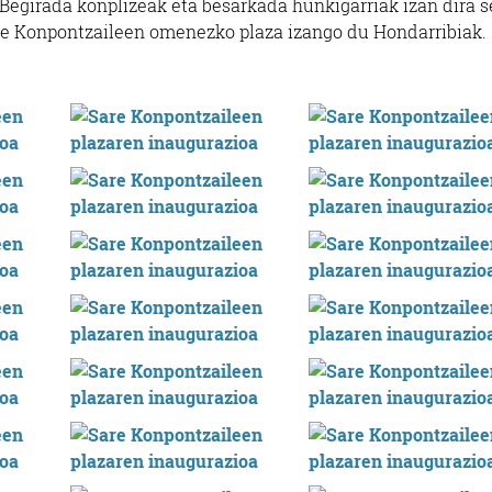
 Begirada konplizeak eta besarkada hunkigarriak izan dira s
are Konpontzaileen omenezko plaza izango du Hondarribiak.