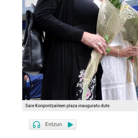
Sare Konpontzaileen plaza inauguratu dute.