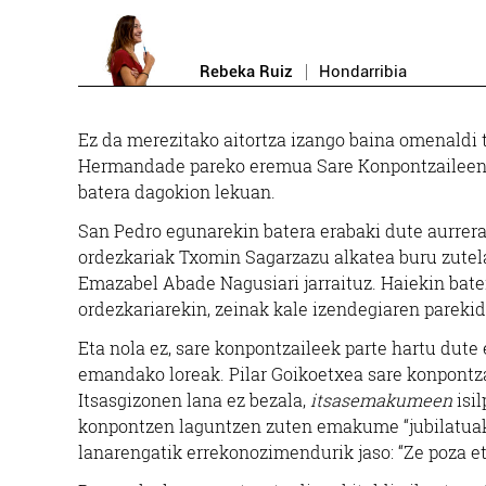
Rebeka Ruiz
Hondarribia
Ez da merezitako aitortza izango baina omenaldi t
Hermandade pareko eremua Sare Konpontzaileen pl
batera dagokion lekuan.
San Pedro egunarekin batera erabaki dute aurrer
ordezkariak Txomin Sagarzazu alkatea buru zutela
Emazabel Abade Nagusiari jarraituz. Haiekin bate
ordezkariarekin, zeinak kale izendegiaren pareki
Eta nola ez, sare konpontzaileek parte hartu dut
emandako loreak. Pilar Goikoetxea sare konpontza
Itsasgizonen lana ez bezala,
itsasemakumeen
isil
konpontzen laguntzen zuten emakume “jubilatuak” 
lanarengatik errekonozimendurik jaso: “Ze poza e