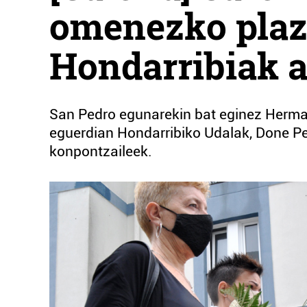
omenezko plaz
Hondarribiak 
San Pedro egunarekin bat eginez Herma
eguerdian Hondarribiko Udalak, Done Pe
konpontzaileek.