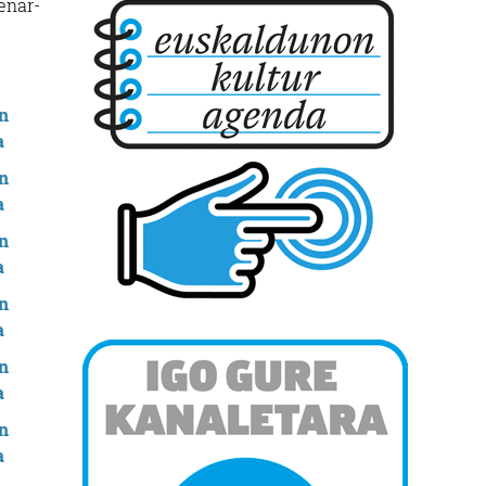
enar-