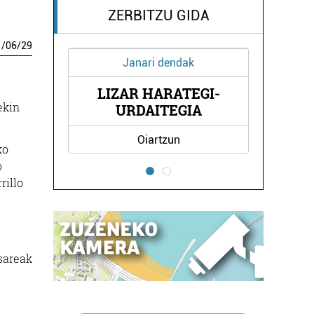
ZERBITZU GIDA
1
/
06
/
29
Janari dendak
LIZAR HARATEGI-
A
ekin
URDAITEGIA
Oiartzun
ko
o
rillo
 sareak