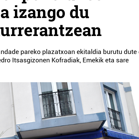
a izango du
aurrerantzean
ndade pareko plazatxoan ekitaldia burutu dute
dro Itsasgizonen Kofradiak, Emekik eta sare