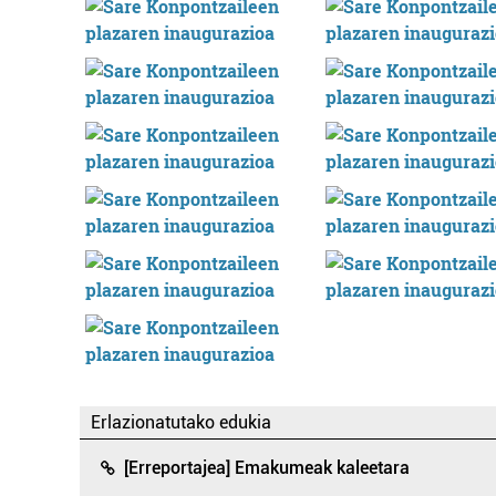
Erlazionatutako edukia
[Erreportajea] Emakumeak kaleetara