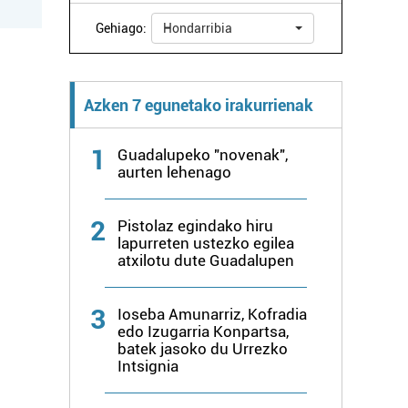
Gehiago:
Hondarribia
Azken 7 egunetako irakurrienak
1
Guadalupeko "novenak",
aurten lehenago
2
Pistolaz egindako hiru
lapurreten ustezko egilea
atxilotu dute Guadalupen
3
Ioseba Amunarriz, Kofradia
edo Izugarria Konpartsa,
batek jasoko du Urrezko
Intsignia