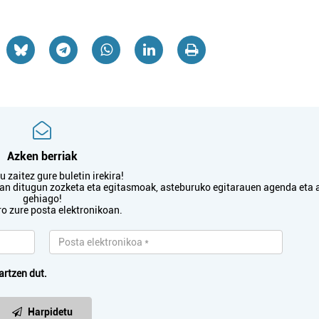
Azken berriak
 zaitez gure buletin irekira!
txan ditugun zozketa eta egitasmoak, asteburuko egitarauen agenda eta 
gehiago!
ro zure posta elektronikoan.
artzen dut.
Harpidetu