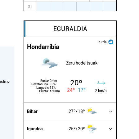
31
1
2
3
4
5
6
EGURALDIA
Iturria:
Hondarribia
Zeru hodeitsuak
20º
Euria:
0mm
askoz
Hezetasuna:
83%
Lainoak:
13%
24º
17º
2 km/h
Elurra:
4500m
Bihar
27º
18º
Igandea
25º
20º