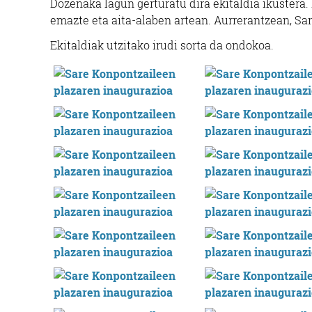
Dozenaka lagun gerturatu dira ekitaldia ikustera.
emazte eta aita-alaben artean. Aurrerantzean, S
Ekitaldiak utzitako irudi sorta da ondokoa.