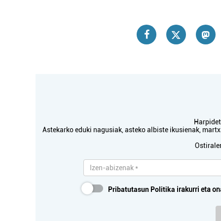
Harpidetu
Astekarko eduki nagusiak, asteko albiste ikusienak, mar
Ostirale
Pribatutasun Politika
irakurri eta on