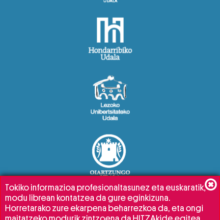
Tokiko informazioa profesionaltasunez eta euskaratik,
modu librean kontatzea da gure eginkizuna.
Horretarako zure ekarpena beharrezkoa da, eta ongi
maitatzeko modurik zintzoena da HITZAkide egitea.