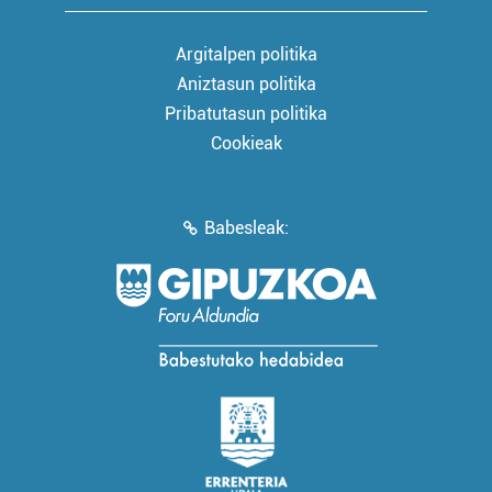
Argitalpen politika
Aniztasun politika
Pribatutasun politika
Cookieak
Babesleak: