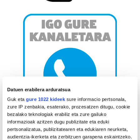
Datuen erabilera arduratsua
Guk eta
gure 1022 kideek
sure informacio pertsonala,
zure IP zenbakia, esaterako, prozesatzen ditugu, cookie
bezalako teknologiak erabiliz eta zure gailuko
AGENDA
informazioak azitzen dugu publizitate eta eduki
pertsonalizatua, publizitatearen eta edukiaren neurketa,
audientzia-ikerketa eta zerbitzuen garapena eskaintzeko.
Abuztua 2026