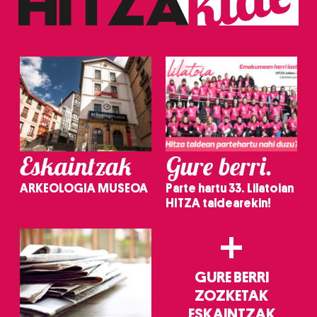
Eskaintzak
Gure berri.
ARKEOLOGIA MUSEOA
Parte hartu 33. Lilatoian
HITZA taldearekin!
+
GURE BERRI
ZOZKETAK
ESKAINTZAK