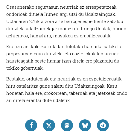
Osasunerako segurtasun neurriak ez errespetatzeak
ondorioak dituela Irunen argi utzi du Udaltzaingoak.
Uztailaren 27tik atzora arte berrogei espediente zabaldu
dituztela udaltzainek jakinarazi du Irungo Udalak, horien
gehiengoa, hamahiru, musukoa ez erabiltzeagatik.
Era berean, kale-zurrutadari lotutako hamaika salaketa
proposamen egin dituztela, eta gazte lokaletan arauak
hausteagatik beste hamar izan direla ere plazaratu du
tokiko gobernuak.
Bestalde, ordutegiak eta neurriak ez errespetatzeagatik
hiru ostalaritza gune salatu ditu Udaltzaingoak. Kasu
honetan hala ere, orokorrean, tabernak eta jatetxeak ondo
ari direla erantsi dute udaletik.