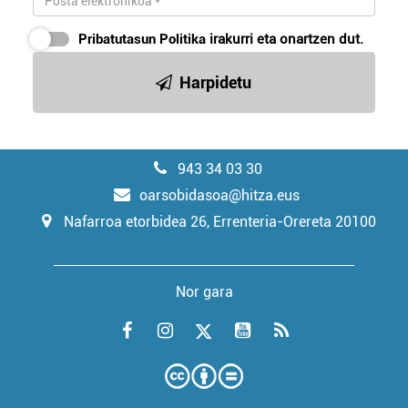
Pribatutasun Politika
irakurri eta onartzen dut.
Harpidetu
943 34 03 30
oarsobidasoa@hitza.eus
Nafarroa etorbidea 26, Errenteria-Orereta 20100
Nor gara