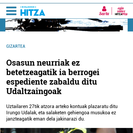
Sartu
GIZARTEA
Osasun neurriak ez
betetzeagatik ia berrogei
espediente zabaldu ditu
Udaltzaingoak
Uztailaren 27tik atzora arteko kontuak plazaratu ditu
Irungo Udalak, eta salaketen gehiengoa musukoa ez
janzteagatik eman dela jakinarazi du.