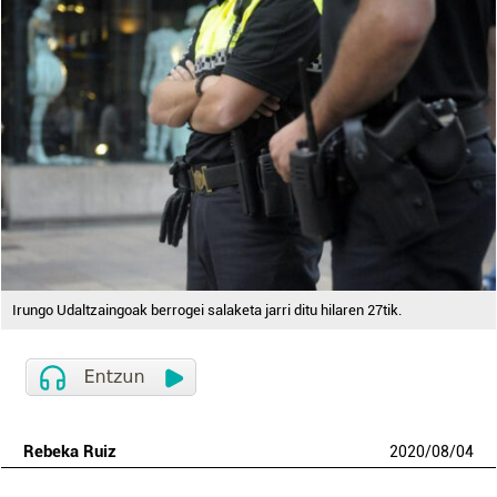
Irungo Udaltzaingoak berrogei salaketa jarri ditu hilaren 27tik.
Rebeka Ruiz
2020
/
08
/
04