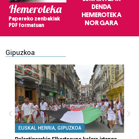
Hemeroteka
DENDA
HEMEROTEKA
Papereko zenbakiak
NOR GARA
PDF formatuan
Gipuzkoa
EUSKAL HERRIA, GIPUZKOA