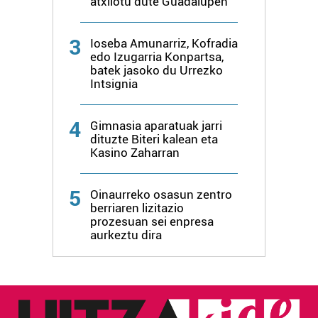
atxilotu dute Guadalupen
erabiltzeko baimen esplizitua ematen diguzu.
Gehiago
irakurri
3
Ioseba Amunarriz, Kofradia
edo Izugarria Konpartsa,
batek jasoko du Urrezko
Intsignia
4
Gimnasia aparatuak jarri
dituzte Biteri kalean eta
Kasino Zaharran
5
Oinaurreko osasun zentro
berriaren lizitazio
prozesuan sei enpresa
aurkeztu dira