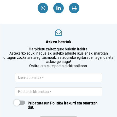
Azken berriak
Harpidetu zaitez gure buletin irekira!
Astekarko eduki nagusiak, asteko albiste ikusienak, martxan
ditugun zozketa eta egitasmoak, asteburuko egitarauen agenda eta
askoz gehiago!
Ostiralero zure posta elektronikoan.
Pribatutasun Politika
irakurri eta onartzen
dut.