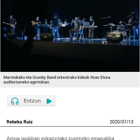
Marmokako eta Scooby Band orkestrako kideak Itsas Etxea
auditoriumeko agertokian.
Rebeka Ruiz
2020
/
07
/
13
Amua jaialdian eskainitako zuzeneko emanaldia