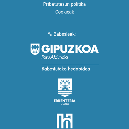
Pribatutasun politika
Cookieak
Babesleak: