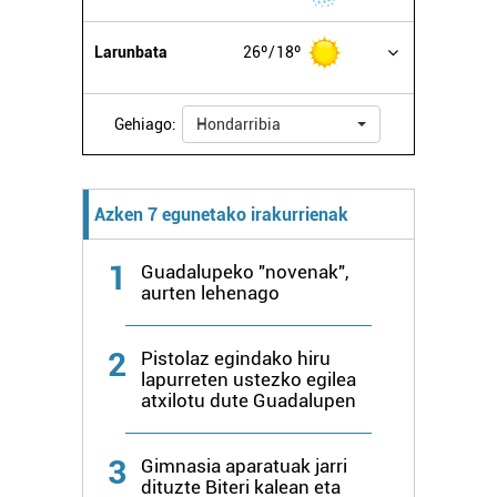
erabiltzen dituen hauta dezakezu.
Larunbata
26º
18º
Bazkide batzuek ez dizute baimenik eskatzen, eta beren
interes komertzial legitimoetan babesten dira. Ikusi gure
bazkideen zerrenda, beren ustez zein helburutarako
Gehiago:
Hondarribia
duten interes legitimoa eta horren aurka nola egin
dezakezun ikusteko.
Azken 7 egunetako irakurrienak
Lortu zure datu pertsonalak prozesatzeko moduari
buruzko informazio gehiago eta ezarri zure lehentasunak
1
Guadalupeko "novenak",
datuen atalean. Edozein unetan alda edo ken dezakezu
aurten lehenago
zure baimena Cookieen adierazpenean.
2
Webgune honek cookie propioak eta hirugarrenen cookie-
Pistolaz egindako hiru
lapurreten ustezko egilea
fitxategiak erabiltzen ditu. Zure esperientzia eta
atxilotu dute Guadalupen
zerbitzuak hobetzeko asmoz, cookie teknologiaz
baliatzen gara. Ohar hau onartuz gero, teknologia hori
3
erabiltzeko baimen esplizitua ematen diguzu.
Gehiago
Gimnasia aparatuak jarri
dituzte Biteri kalean eta
irakurri