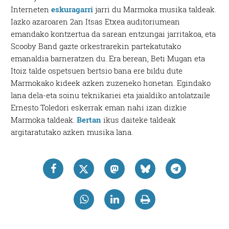
Interneten
eskuragarri
jarri du Marmoka musika taldeak.
Iazko azaroaren 2an Itsas Etxea auditoriumean
emandako kontzertua da sarean entzungai jarritakoa, eta
Scooby Band gazte orkestrarekin partekatutako
emanaldia barneratzen du. Era berean, Beti Mugan eta
Itoiz talde ospetsuen bertsio bana ere bildu dute
Marmokako kideek azken zuzeneko honetan. Egindako
lana dela-eta soinu teknikariei eta jaialdiko antolatzaile
Ernesto Toledori eskerrak eman nahi izan dizkie
Marmoka taldeak.
Bertan
ikus daiteke taldeak
argitaratutako azken musika lana.