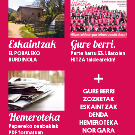
Eskaintzak
Gure berri.
EL POBALEKO
Parte hartu 33. Lilatoian
BURDINOLA
HITZA taldearekin!
+
GURE BERRI
ZOZKETAK
ESKAINTZAK
Hemeroteka
DENDA
HEMEROTEKA
Papereko zenbakiak
NOR GARA
PDF formatuan