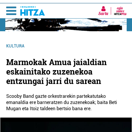
Sartu
KULTURA
Marmokak Amua jaialdian
eskainitako zuzenekoa
entzungai jarri du sarean
Scooby Band gazte orkestrarekin partekatutako
emanaldia ere barneratzen du zuzenekoak; baita Beti
Mugan eta Itoiz taldeen bertsio bana ere.