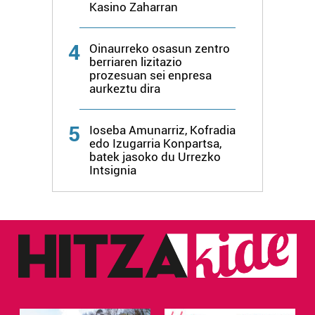
Kasino Zaharran
4
Oinaurreko osasun zentro
berriaren lizitazio
prozesuan sei enpresa
aurkeztu dira
5
Ioseba Amunarriz, Kofradia
edo Izugarria Konpartsa,
batek jasoko du Urrezko
Intsignia