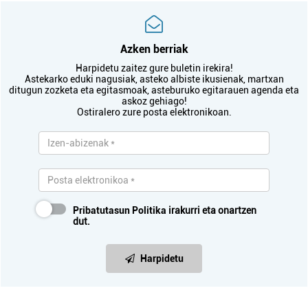
Azken berriak
Harpidetu zaitez gure buletin irekira!
Astekarko eduki nagusiak, asteko albiste ikusienak, martxan
ditugun zozketa eta egitasmoak, asteburuko egitarauen agenda eta
askoz gehiago!
Ostiralero zure posta elektronikoan.
Pribatutasun Politika
irakurri eta onartzen
dut.
Harpidetu