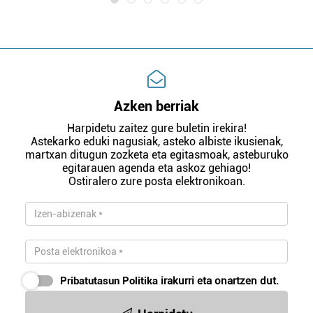
Azken berriak
Harpidetu zaitez gure buletin irekira!
Astekarko eduki nagusiak, asteko albiste ikusienak,
martxan ditugun zozketa eta egitasmoak, asteburuko
egitarauen agenda eta askoz gehiago!
Ostiralero zure posta elektronikoan.
Pribatutasun Politika
irakurri eta onartzen dut.