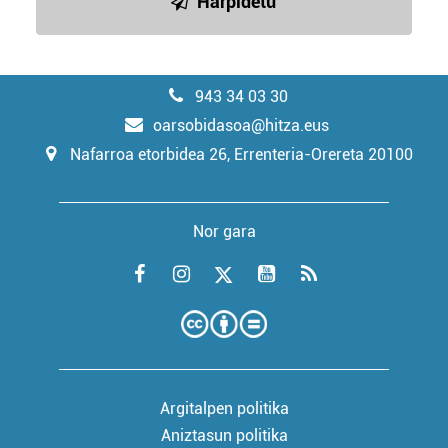
Harpidetu
943 34 03 30
oarsobidasoa@hitza.eus
Nafarroa etorbidea 26, Errenteria-Orereta 20100
Nor gara
Argitalpen politika
Aniztasun politika