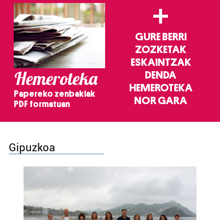
+
GURE BERRI
ZOZKETAK
ESKAINTZAK
Hemeroteka
DENDA
HEMEROTEKA
Papereko zenbakiak
NOR GARA
PDF formatuan
Gipuzkoa