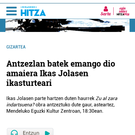
Sartu
GIZARTEA
Antzezlan batek emango dio
amaiera Ikas Jolasen
ikasturteari
Ikas Jolasen parte hartzen duten haurrek
Zu al zara
indartsuena?
obra antzeztuko dute gaur, asteartez,
Mendeluko Eguzki Kultur Zentroan, 18:30ean.