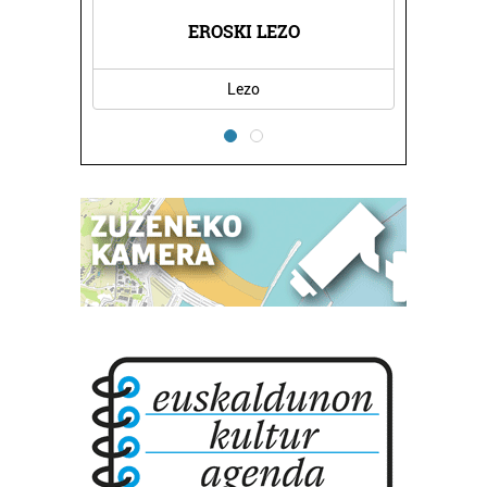
KLINIKA
EROSKI LEZO
NAGORE
Lezo