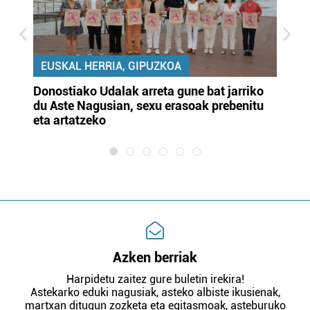
EUSKAL HERRIA, GIPUZKOA
Donostiako Udalak arreta gune bat jarriko
Ur
du Aste Nagusian, sexu erasoak prebenitu
es
eta artatzeko
lu
Azken berriak
Harpidetu zaitez gure buletin irekira!
Astekarko eduki nagusiak, asteko albiste ikusienak,
martxan ditugun zozketa eta egitasmoak, asteburuko