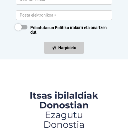
Pribatutasun Politika
irakurri eta onartzen
dut.
Harpidetu