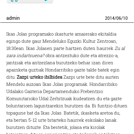
admin
2014
/
06
/
10
Ikas Jolas programako ikasturte amaierako ekitaldia
egingo dute gaur Mendeluko Eguzki Kultur Zentroan,
18:30ean. Ikas Jolasen parte hartzen duten haurrek
Zu al
zara indartsuena?
obra antzeztuko dute eta atrezzo-a,
jantziak eta antzezlana burutzeko behar izan diren
apainketa guztiak Hondarribiko gazte talde batek egin
ditu.
Zazpi urteko ibilbidea
Zazpi urte bete ditu aurten
Mendelu auzoan Ikas Jolas programak. Hondarribiko
Udalako Gazteria Departamenduko Prebentzio
Komunitarioko Udal Zerbitzuak kudeatzen du eta gazte
boluntarioen laguntzarekin burutzen da. Bi funtzio dituen
topagune bat da Ikas Jolas. Batetik, ikasketa aretoa du,
eta bertan 5-12 urte bitarteko haurrek eskolako lanak
burutzen dituzte. Eta bestetik, jolasa eta kirolak