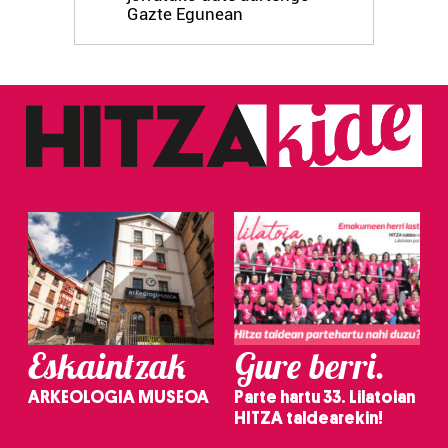
Gazte Egunean
Eskaintzak
Gure berri.
ARKEOLOGIA MUSEOA
Parte hartu 33. Lilatoian
HITZA taldearekin!