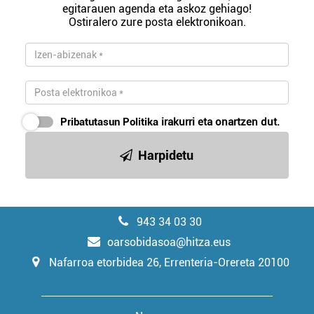
egitarauen agenda eta askoz gehiago!
Ostiralero zure posta elektronikoan.
Pribatutasun Politika
irakurri eta onartzen dut.
Harpidetu
943 34 03 30
oarsobidasoa@hitza.eus
Nafarroa etorbidea 26, Errenteria-Orereta 20100