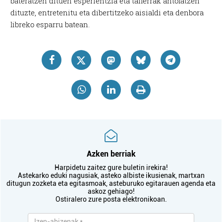
bateratzen dituen esperientzia eta tailerrak antolatzen
dituzte, entretenitu eta dibertitzeko aisialdi eta denbora
libreko esparru batean.
Azken berriak
Harpidetu zaitez gure buletin irekira!
Astekarko eduki nagusiak, asteko albiste ikusienak, martxan
ditugun zozketa eta egitasmoak, asteburuko egitarauen agenda eta
askoz gehiago!
Ostiralero zure posta elektronikoan.