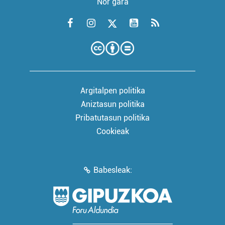
Nor gara
Argitalpen politika
Aniztasun politika
Pribatutasun politika
Cookieak
Babesleak: