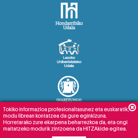
Tokiko informazioa profesionaltasunez eta euskaratik,
modu librean kontatzea da gure eginkizuna.
Horretarako zure ekarpena beharrezkoa da, eta ongi
maitatzeko modurik zintzoena da HITZAkide egitea.