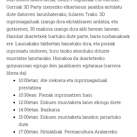
Gorriak 3D Party izenezko elkartasun jaialdia antolatu
dute datorren larunbaterako, hilaren 7rako. 3D
inprimagailuak izango dira ekitaldiaren ardatza, eta
gutxienez, 30 makina izango dira aldi berean lanean.
Hainbat ikastetxek hartuko dute parte, baita norbanakoek
ere. Launakako taldeetan banatuko dira, eta piezak
inprimatu ondoren, hiru txoko atonduko dituzte
muntatze lanetarako. Honakoa da ikastetxeko
gimnasioan egingo den jaialdiaren egitaraua (sarrera
librea da):
10:00etan: Ate irekiera eta inprimagailuak
prestatzea.
10:30ean: Piezak inprimatzen hasi.
12:00etan: Eskuen muntaketa lanei ekingo diete.
14:00etan: Bazkaria.
15:00etan: Eskuen muntaketa lanekin jarraituko
dute.
17:00etan: Hitzaldiak. Permacultura Aralarreko