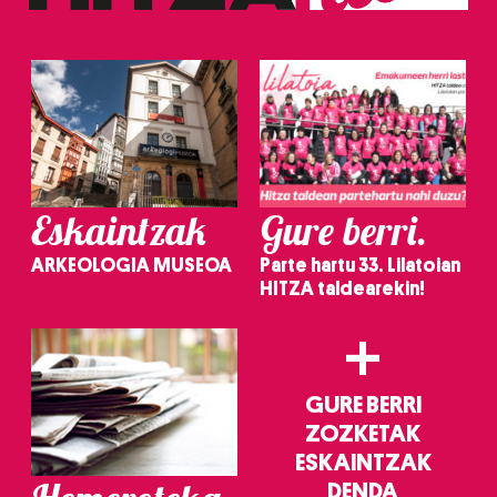
Eskaintzak
Gure berri.
ARKEOLOGIA MUSEOA
Parte hartu 33. Lilatoian
HITZA taldearekin!
+
GURE BERRI
ZOZKETAK
ESKAINTZAK
DENDA