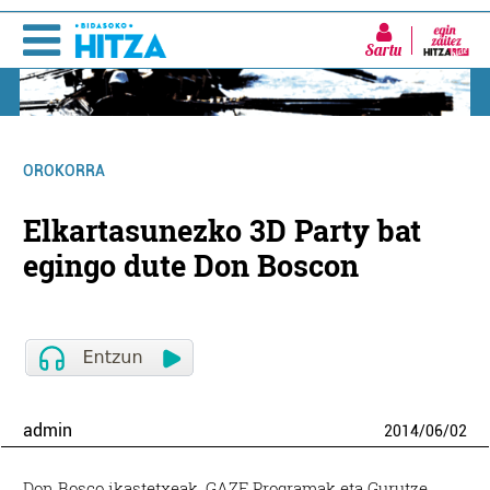
Sartu
OROKORRA
Elkartasunezko 3D Party bat
egingo dute Don Boscon
admin
2014
/
06
/
02
Don Bosco ikastetxeak, GAZE Programak eta Gurutze