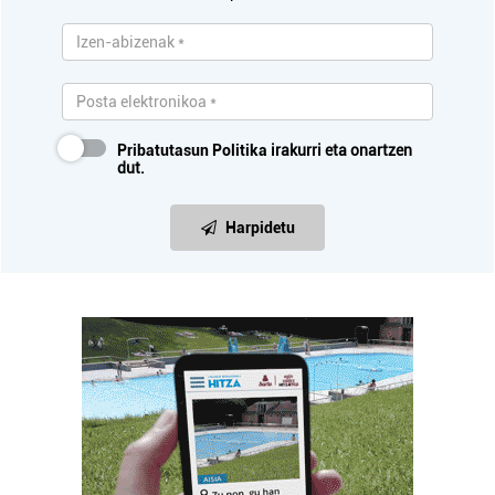
Pribatutasun Politika
irakurri eta onartzen
dut.
Harpidetu