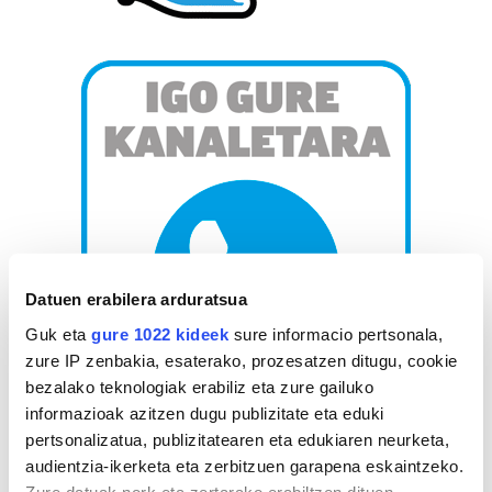
Datuen erabilera arduratsua
Guk eta
gure 1022 kideek
sure informacio pertsonala,
zure IP zenbakia, esaterako, prozesatzen ditugu, cookie
bezalako teknologiak erabiliz eta zure gailuko
informazioak azitzen dugu publizitate eta eduki
AGENDA
pertsonalizatua, publizitatearen eta edukiaren neurketa,
audientzia-ikerketa eta zerbitzuen garapena eskaintzeko.
Zure datuak nork eta zertarako erabiltzen dituen