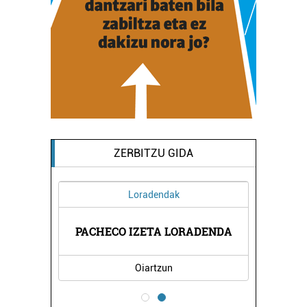
ZERBITZU GIDA
Loradendak
TEGIA
PACHECO IZETA LORADENDA
LIZA
Oiartzun