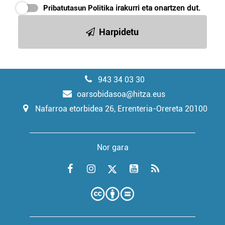
Pribatutasun Politika
irakurri eta onartzen dut.
Harpidetu
943 34 03 30
oarsobidasoa@hitza.eus
Nafarroa etorbidea 26, Errenteria-Orereta 20100
Nor gara