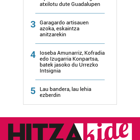
atxilotu dute Guadalupen
irakurri
3
Garagardo artisauen
azoka, eskaintza
anitzarekin
4
Ioseba Amunarriz, Kofradia
edo Izugarria Konpartsa,
batek jasoko du Urrezko
Intsignia
5
Lau bandera, lau lehia
ezberdin