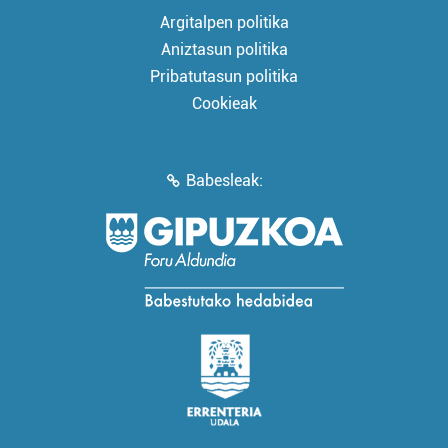
Argitalpen politika
Aniztasun politika
Pribatutasun politika
Cookieak
Babesleak: