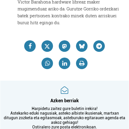
Victor Barahona hardware libreaz maker
mugimenduaz ariko da. Gurutze Gorriko ordezkari
batek pertsonen kontrako minek duten arriskuei
buruz hitz egingo du.
Azken berriak
Harpidetu zaitez gure buletin irekira!
Astekarko eduki nagusiak, asteko albiste ikusienak, martxan
ditugun zozketa eta egitasmoak, asteburuko egitarauen agenda eta
askoz gehiago!
Ostiralero zure posta elektronikoan.