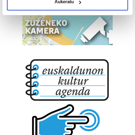
Aukeratu
Identify your device by actively scanning it for
specific characteristics (fingerprinting)
Find out more about how your personal data is processed
and set your preferences in the
details section
.
Guk eta gure bazkideek zure datu pertsonalak
prozesatzen ditugu, zure IP zenbakia, besteak beste,
teknologia erabiliz, cookieak adibidez, iragarki eta eduki
pertsonalizatuak eskaintzeko, iragarkiak eta edukia
neurtzeko, jendeari buruzko informazioa biltzeko eta
produktuak garatzeko. Zure datuak nork eta zertarako
erabiltzen dituen hauta dezakezu.
Bazkide batzuek ez dizute baimenik eskatzen, eta beren
interes komertzial legitimoetan babesten dira. Ikusi gure
bazkideen zerrenda, beren ustez zein helburutarako
duten interes legitimoa eta horren aurka nola egin
dezakezun ikusteko.