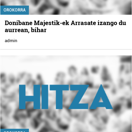
OROKORRA
Donibane Majestik-ek Arrasate izango du
aurrean, bihar
admin