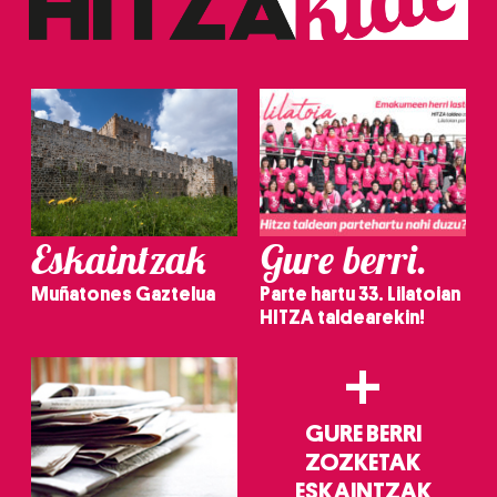
Eskaintzak
Gure berri.
Muñatones Gaztelua
Parte hartu 33. Lilatoian
HITZA taldearekin!
+
GURE BERRI
ZOZKETAK
ESKAINTZAK