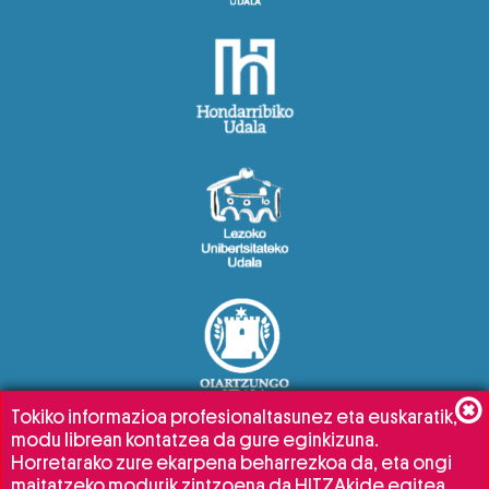
Tokiko informazioa profesionaltasunez eta euskaratik,
modu librean kontatzea da gure eginkizuna.
Horretarako zure ekarpena beharrezkoa da, eta ongi
maitatzeko modurik zintzoena da HITZAkide egitea.