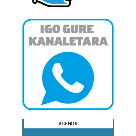
Lortu zure datu pertsonalak prozesatzeko moduari
buruzko informazio gehiago eta ezarri zure lehentasunak
datuen atalean. Edozein unetan alda edo ken dezakezu
zure baimena Cookieen adierazpenean.
Webgune honek cookie propioak eta hirugarrenen cookie-
fitxategiak erabiltzen ditu. Zure esperientzia eta
zerbitzuak hobetzeko asmoz, cookie teknologiaz
baliatzen gara. Ohar hau onartuz gero, teknologia hori
erabiltzeko baimen esplizitua ematen diguzu.
Gehiago
irakurri
AGENDA