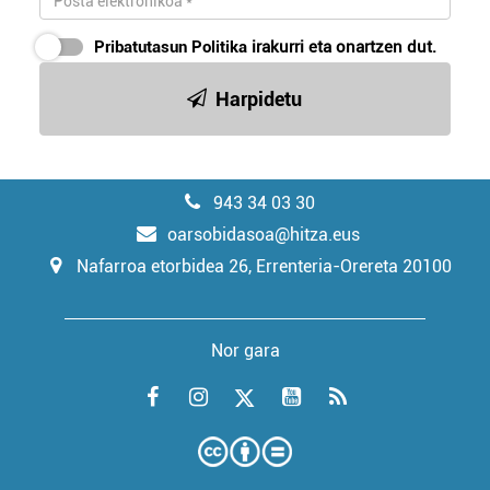
Pribatutasun Politika
irakurri eta onartzen dut.
Harpidetu
943 34 03 30
oarsobidasoa@hitza.eus
Nafarroa etorbidea 26, Errenteria-Orereta 20100
Nor gara