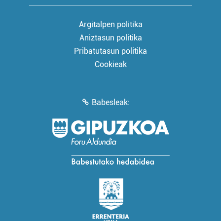
Argitalpen politika
Aniztasun politika
Pribatutasun politika
Cookieak
Babesleak: