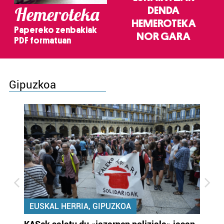
Hemeroteka
DENDA
HEMEROTEKA
Papereko zenbakiak
NOR GARA
PDF formatuan
Gipuzkoa
EUSKAL HERRIA, GIPUZKOA