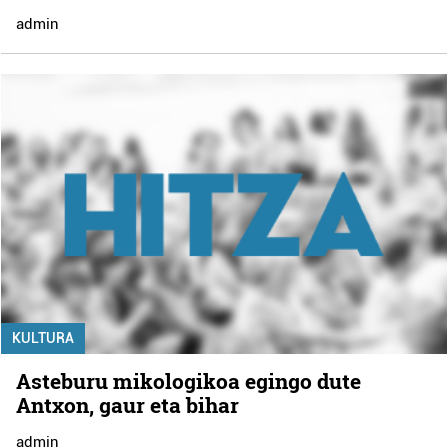
admin
KULTURA
Asteburu mikologikoa egingo dute
Antxon, gaur eta bihar
admin