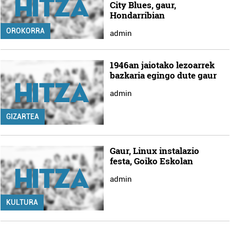
City Blues, gaur,
Hondarribian
OROKORRA
admin
1946an jaiotako lezoarrek
bazkaria egingo dute gaur
admin
GIZARTEA
Gaur, Linux instalazio
festa, Goiko Eskolan
admin
KULTURA