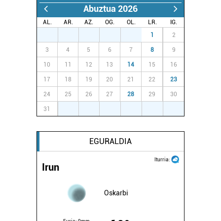
Abuztua 2026
AL.
AR.
AZ.
OG.
OL.
LR.
IG.
27
28
29
30
31
1
2
3
4
5
6
7
8
9
10
11
12
13
14
15
16
17
18
19
20
21
22
23
24
25
26
27
28
29
30
31
1
2
3
4
5
6
EGURALDIA
Iturria:
Irun
Oskarbi