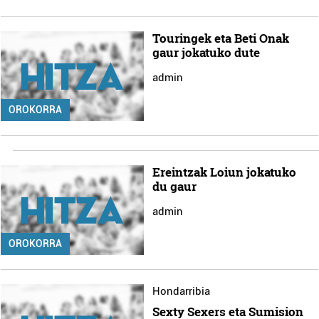
Touringek eta Beti Onak
gaur jokatuko dute
admin
OROKORRA
Ereintzak Loiun jokatuko
du gaur
admin
OROKORRA
Hondarribia
Sexty Sexers eta Sumision