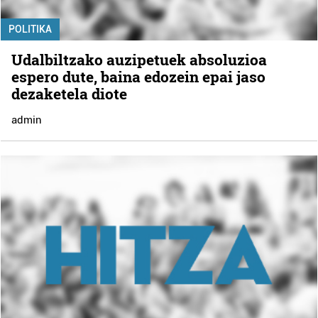
POLITIKA
Udalbiltzako auzipetuek absoluzioa
espero dute, baina edozein epai jaso
dezaketela diote
admin