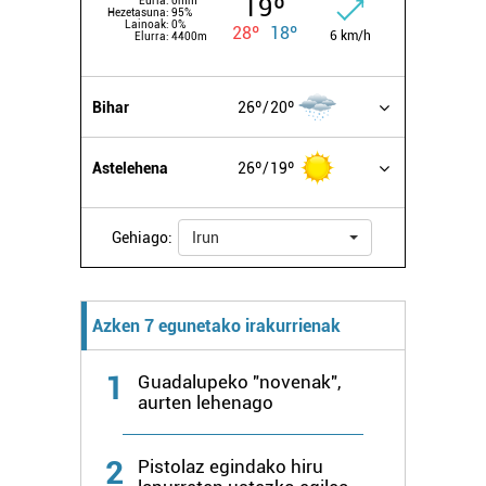
19º
Euria:
0mm
Hezetasuna:
95%
Lainoak:
0%
28º
18º
6 km/h
Elurra:
4400m
Bihar
26º
20º
Astelehena
26º
19º
Gehiago:
Irun
Azken 7 egunetako irakurrienak
1
Guadalupeko "novenak",
aurten lehenago
2
Pistolaz egindako hiru