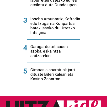
lapurreten ustezko egilea
atxilotu dute Guadalupen
3
Ioseba Amunarriz, Kofradia
edo Izugarria Konpartsa,
batek jasoko du Urrezko
Intsignia
4
Garagardo artisauen
azoka, eskaintza
anitzarekin
5
Gimnasia aparatuak jarri
dituzte Biteri kalean eta
Kasino Zaharran