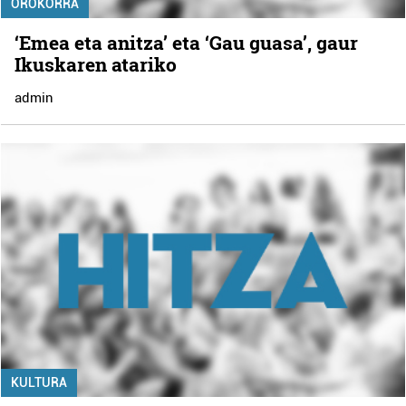
OROKORRA
‘Emea eta anitza’ eta ‘Gau guasa’, gaur
Ikuskaren atariko
admin
KULTURA