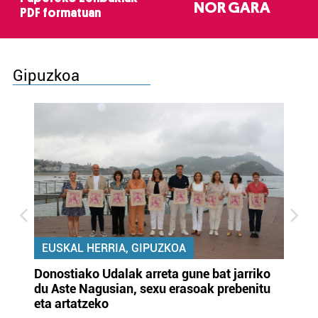
NOR GARA
PDF formatuan
Gipuzkoa
EUSKAL HERRIA, GIPUZKOA
Donostiako Udalak arreta gune bat jarriko
Ur
du Aste Nagusian, sexu erasoak prebenitu
es
eta artatzeko
lu