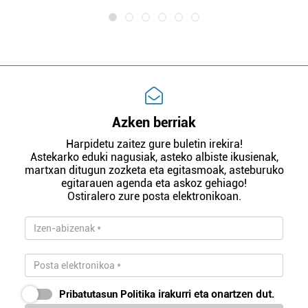
Azken berriak
Harpidetu zaitez gure buletin irekira!
Astekarko eduki nagusiak, asteko albiste ikusienak,
martxan ditugun zozketa eta egitasmoak, asteburuko
egitarauen agenda eta askoz gehiago!
Ostiralero zure posta elektronikoan.
Pribatutasun Politika
irakurri eta onartzen dut.