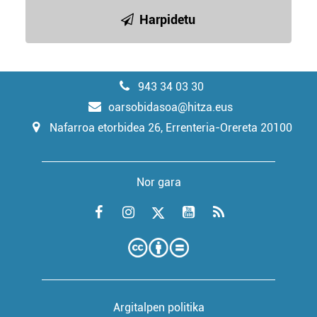
Harpidetu
943 34 03 30
oarsobidasoa@hitza.eus
Nafarroa etorbidea 26, Errenteria-Orereta 20100
Nor gara
Argitalpen politika