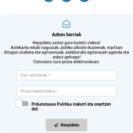
Azken berriak
Harpidetu zaitez gure buletin irekira!
Astekarko eduki nagusiak, asteko albiste ikusienak, martxan
ditugun zozketa eta egitasmoak, asteburuko egitarauen agenda eta
askoz gehiago!
Ostiralero zure posta elektronikoan.
Pribatutasun Politika
irakurri eta onartzen
dut.
Harpidetu