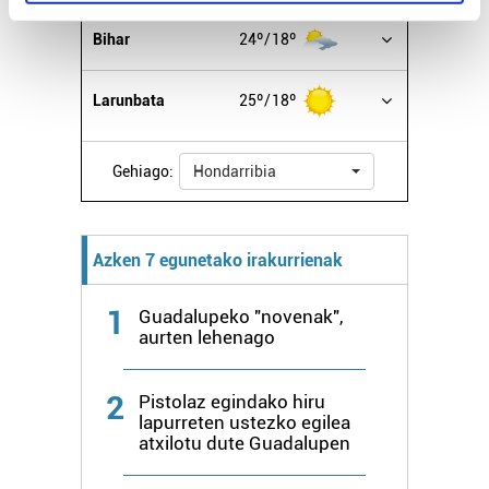
specific characteristics (fingerprinting)
Find out more about how your personal data is processed
Bihar
24º
18º
and set your preferences in the
details section
.
Larunbata
25º
18º
Guk eta gure bazkideek zure datu pertsonalak
prozesatzen ditugu, zure IP zenbakia, besteak beste,
teknologia erabiliz, cookieak adibidez, iragarki eta eduki
Gehiago:
Hondarribia
pertsonalizatuak eskaintzeko, iragarkiak eta edukia
neurtzeko, jendeari buruzko informazioa biltzeko eta
produktuak garatzeko. Zure datuak nork eta zertarako
Azken 7 egunetako irakurrienak
erabiltzen dituen hauta dezakezu.
1
Guadalupeko "novenak",
Bazkide batzuek ez dizute baimenik eskatzen, eta beren
aurten lehenago
interes komertzial legitimoetan babesten dira. Ikusi gure
bazkideen zerrenda, beren ustez zein helburutarako
2
duten interes legitimoa eta horren aurka nola egin
Pistolaz egindako hiru
lapurreten ustezko egilea
dezakezun ikusteko.
atxilotu dute Guadalupen
Lortu zure datu pertsonalak prozesatzeko moduari