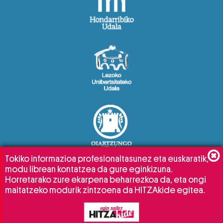
Tokiko informazioa profesionaltasunez eta euskaratik,
modu librean kontatzea da gure eginkizuna.
Horretarako zure ekarpena beharrezkoa da, eta ongi
maitatzeko modurik zintzoena da HITZAkide egitea.