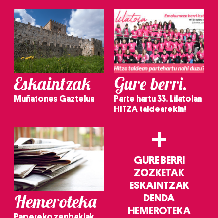
Eskaintzak
Gure berri.
Muñatones Gaztelua
Parte hartu 33. Lilatoian
HITZA taldearekin!
+
GURE BERRI
ZOZKETAK
ESKAINTZAK
Hemeroteka
DENDA
HEMEROTEKA
Papereko zenbakiak