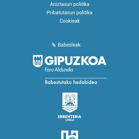
Aniztasun politika
Pribatutasun politika
Cookieak
Babesleak: