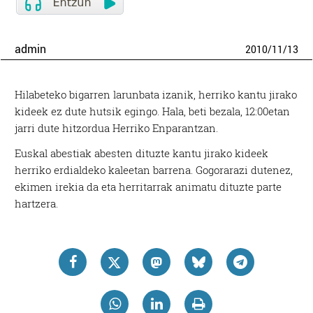
admin
2010
/
11
/
13
Hilabeteko bigarren larunbata izanik, herriko kantu jirako
kideek ez dute
hutsik egingo. Hala, beti bezala, 12:00etan
jarri dute hitzordua Herriko Enparantzan.
Euskal abestiak abesten dituzte kantu jirako kideek
herriko erdialdeko kaleetan barrena. Gogorarazi dutenez,
ekimen irekia da eta herritarrak animatu dituzte parte
hartzera.