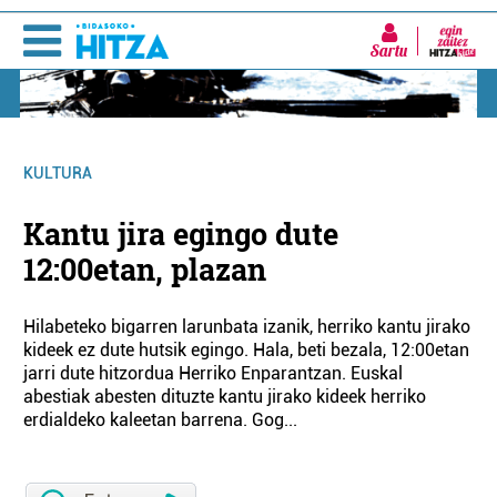
Sartu
KULTURA
Kantu jira egingo dute
12:00etan, plazan
Hilabeteko bigarren larunbata izanik, herriko kantu jirako
kideek ez dute hutsik egingo. Hala, beti bezala, 12:00etan
jarri dute hitzordua Herriko Enparantzan. Euskal
abestiak abesten dituzte kantu jirako kideek herriko
erdialdeko kaleetan barrena. Gog...