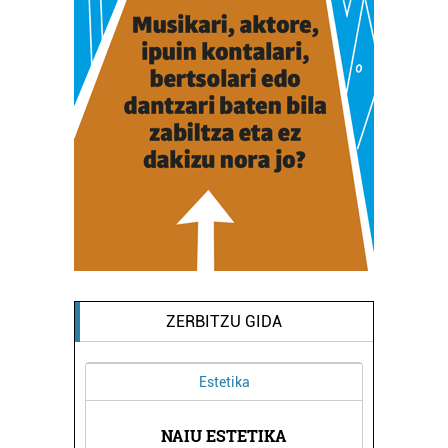
ZERBITZU GIDA
Estetika
NAIU ESTETIKA