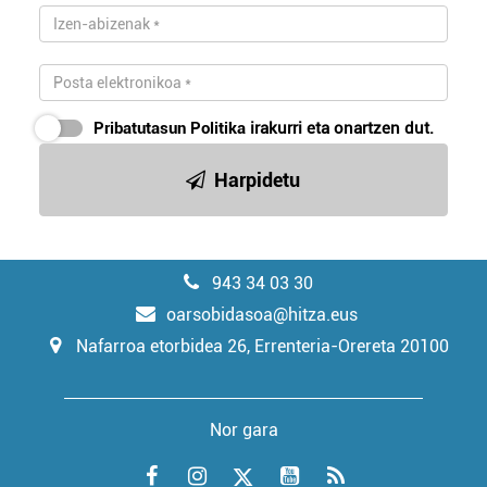
Pribatutasun Politika
irakurri eta onartzen dut.
Harpidetu
943 34 03 30
oarsobidasoa@hitza.eus
Nafarroa etorbidea 26, Errenteria-Orereta 20100
Nor gara