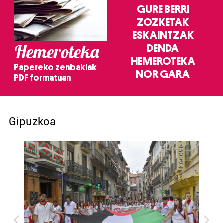
GURE BERRI
ZOZKETAK
ESKAINTZAK
Hemeroteka
DENDA
HEMEROTEKA
Papereko zenbakiak
NOR GARA
PDF formatuan
Gipuzkoa