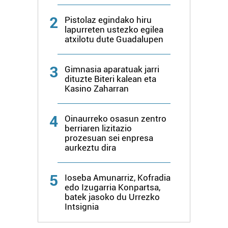
pertsonalizatuak eskaintzeko, iragarkiak eta edukia
2
Pistolaz egindako hiru
neurtzeko, jendeari buruzko informazioa biltzeko eta
lapurreten ustezko egilea
produktuak garatzeko. Zure datuak nork eta zertarako
atxilotu dute Guadalupen
erabiltzen dituen hauta dezakezu.
3
Gimnasia aparatuak jarri
Bazkide batzuek ez dizute baimenik eskatzen, eta beren
dituzte Biteri kalean eta
interes komertzial legitimoetan babesten dira. Ikusi gure
Kasino Zaharran
bazkideen zerrenda, beren ustez zein helburutarako
duten interes legitimoa eta horren aurka nola egin
4
Oinaurreko osasun zentro
dezakezun ikusteko.
berriaren lizitazio
prozesuan sei enpresa
Lortu zure datu pertsonalak prozesatzeko moduari
aurkeztu dira
buruzko informazio gehiago eta ezarri zure lehentasunak
datuen atalean. Edozein unetan alda edo ken dezakezu
5
Ioseba Amunarriz, Kofradia
zure baimena Cookieen adierazpenean.
edo Izugarria Konpartsa,
batek jasoko du Urrezko
Webgune honek cookie propioak eta hirugarrenen cookie-
Intsignia
fitxategiak erabiltzen ditu. Zure esperientzia eta