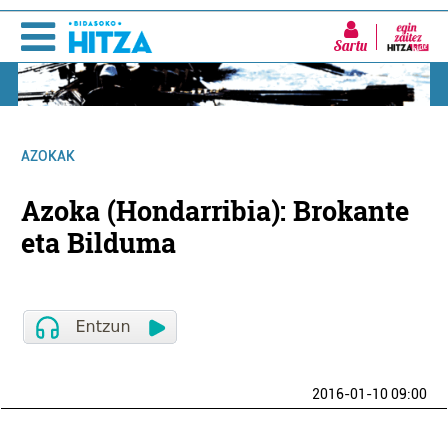
Sartu
AZOKAK
Azoka (Hondarribia): Brokante
eta Bilduma
2016-01-10 09:00