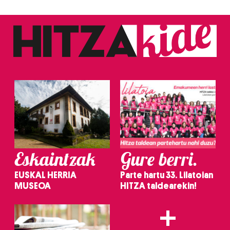
zerbitzuak hobetzeko asmoz, cookie teknologiaz
baliatzen gara. Ohar hau onartuz gero, teknologia hori
erabiltzeko baimen esplizitua ematen diguzu.
Gehiago
irakurri
Eskaintzak
Gure berri.
EUSKAL HERRIA
Parte hartu 33. Lilatoian
MUSEOA
HITZA taldearekin!
+