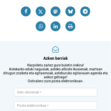
Azken berriak
Harpidetu zaitez gure buletin irekira!
Astekarko eduki nagusiak, asteko albiste ikusienak, martxan
ditugun zozketa eta egitasmoak, asteburuko egitarauen agenda eta
askoz gehiago!
Ostiralero zure posta elektronikoan.