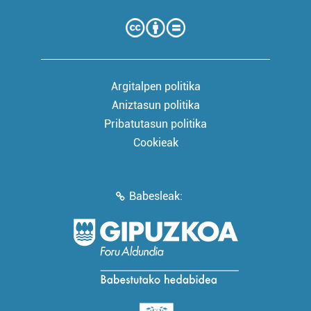
Argitalpen politika
Aniztasun politika
Pribatutasun politika
Cookieak
Babesleak: