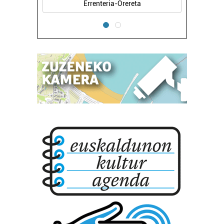
Errenteria-Orereta