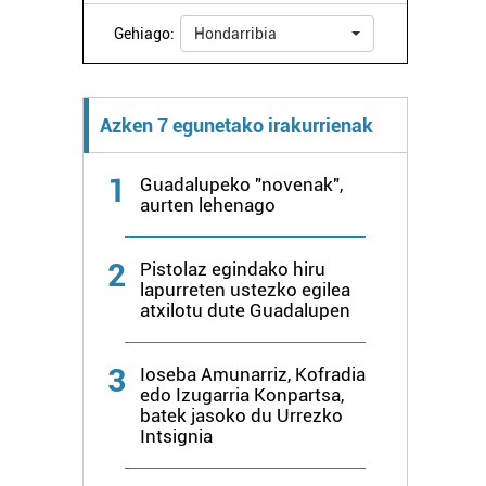
Gehiago:
Hondarribia
Azken 7 egunetako irakurrienak
1
Guadalupeko "novenak",
aurten lehenago
2
Pistolaz egindako hiru
lapurreten ustezko egilea
atxilotu dute Guadalupen
3
Ioseba Amunarriz, Kofradia
edo Izugarria Konpartsa,
batek jasoko du Urrezko
Intsignia