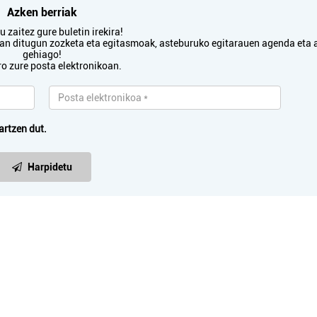
Azken berriak
 zaitez gure buletin irekira!
txan ditugun zozketa eta egitasmoak, asteburuko egitarauen agenda eta 
gehiago!
ro zure posta elektronikoan.
artzen dut.
Harpidetu