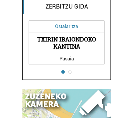
ZERBITZU GIDA
alaritza
Industria
IBAIONDOKO
ABB NIESSEN
NTINA
asaia
Oiartzun