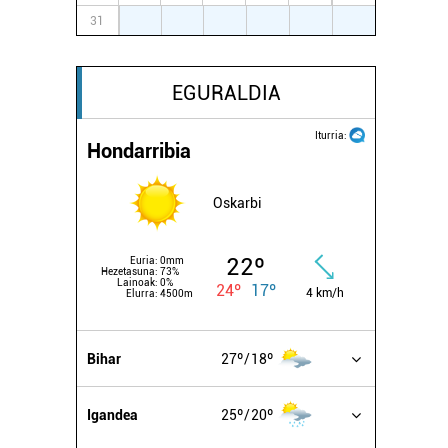
31
1
2
3
4
5
6
EGURALDIA
Iturria:
Hondarribia
Oskarbi
22º
Euria:
0mm
Hezetasuna:
73%
Lainoak:
0%
24º
17º
4 km/h
Elurra:
4500m
Bihar
27º
18º
Igandea
25º
20º