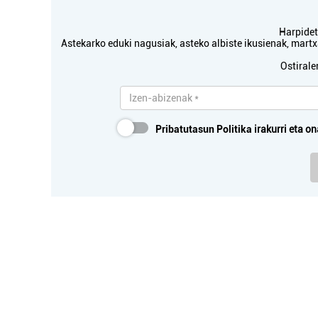
Harpidetu
Astekarko eduki nagusiak, asteko albiste ikusienak, mar
Ostirale
Pribatutasun Politika
irakurri eta on