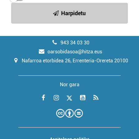
Harpidetu
943 34 03 30
oarsobidasoa@hitza.eus
Nafarroa etorbidea 26, Errenteria-Orereta 20100
Nor gara