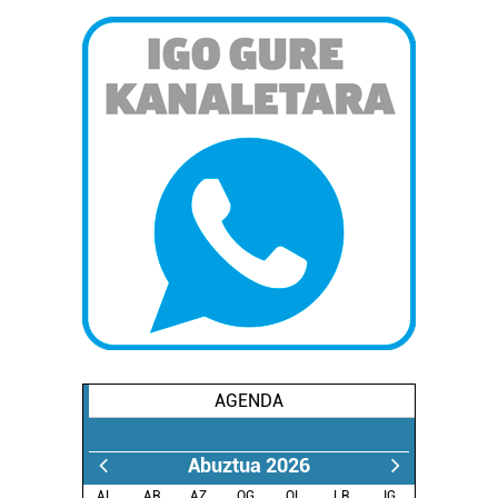
AGENDA
Abuztua 2026
AL.
AR.
AZ.
OG.
OL.
LR.
IG.