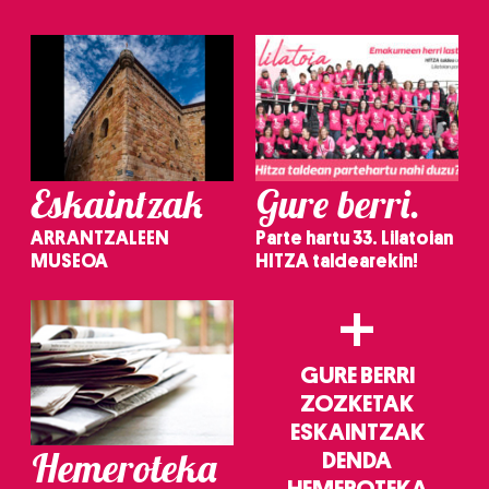
irakurri
Eskaintzak
Gure berri.
ARRANTZALEEN
Parte hartu 33. Lilatoian
MUSEOA
HITZA taldearekin!
+
GURE BERRI
ZOZKETAK
ESKAINTZAK
Hemeroteka
DENDA
HEMEROTEKA