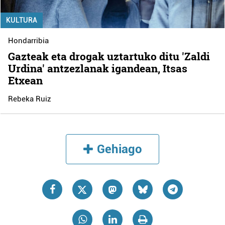
KULTURA
Hondarribia
Gazteak eta drogak uztartuko ditu 'Zaldi
Urdina' antzezlanak igandean, Itsas
Etxean
Rebeka Ruiz
Gehiago