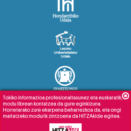
Tokiko informazioa profesionaltasunez eta euskaratik,
modu librean kontatzea da gure eginkizuna.
Horretarako zure ekarpena beharrezkoa da, eta ongi
maitatzeko modurik zintzoena da HITZAkide egitea.