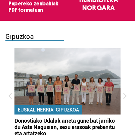
Papereko zenbakiak
NOR GARA
PDF formatuan
Gipuzkoa
EUSKAL HERRIA, GIPUZKOA
Donostiako Udalak arreta gune bat jarriko
Ur
du Aste Nagusian, sexu erasoak prebenitu
es
eta artatzeko
lu