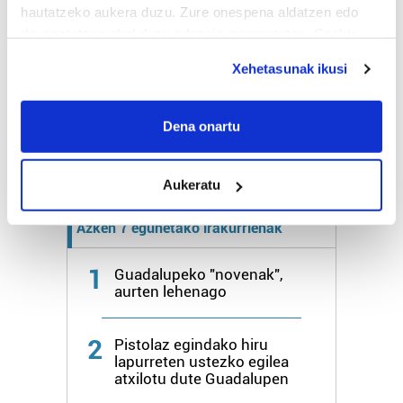
hautatzeko aukera duzu. Zure onespena aldatzen edo
deuseztatzen ahal duzu edozein momentutan, Cookie
Bihar
25º
17º
deklaraziotik edo Privacy triggerean klikatuz.
Xehetasunak ikusi
Larunbata
26º
17º
If you allow, we would also like to:
Collect information about your geographical
Dena onartu
location which can be accurate to within several
Gehiago:
Irun
meters
Aukeratu
Identify your device by actively scanning it for
specific characteristics (fingerprinting)
Azken 7 egunetako irakurrienak
Find out more about how your personal data is processed
and set your preferences in the
details section
.
1
Guadalupeko "novenak",
aurten lehenago
Guk eta gure bazkideek zure datu pertsonalak
prozesatzen ditugu, zure IP zenbakia, besteak beste,
2
teknologia erabiliz, cookieak adibidez, iragarki eta eduki
Pistolaz egindako hiru
lapurreten ustezko egilea
pertsonalizatuak eskaintzeko, iragarkiak eta edukia
atxilotu dute Guadalupen
neurtzeko, jendeari buruzko informazioa biltzeko eta