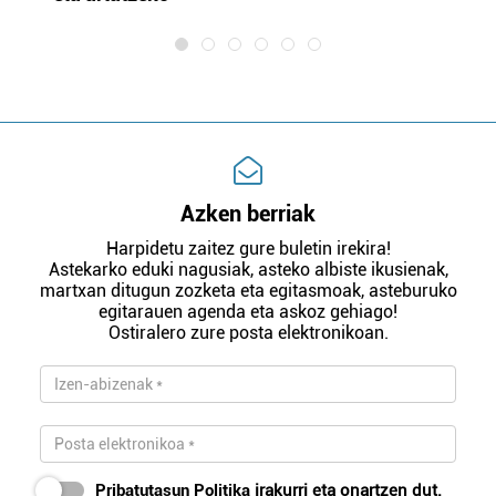
Azken berriak
Harpidetu zaitez gure buletin irekira!
Astekarko eduki nagusiak, asteko albiste ikusienak,
martxan ditugun zozketa eta egitasmoak, asteburuko
egitarauen agenda eta askoz gehiago!
Ostiralero zure posta elektronikoan.
Pribatutasun Politika
irakurri eta onartzen dut.