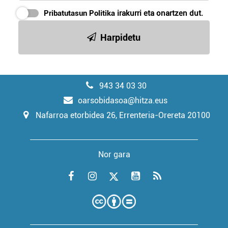
Pribatutasun Politika
irakurri eta onartzen dut.
Harpidetu
943 34 03 30
oarsobidasoa@hitza.eus
Nafarroa etorbidea 26, Errenteria-Orereta 20100
Nor gara