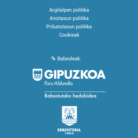
Argitalpen politika
Aniztasun politika
Pribatutasun politika
Cookieak
Babesleak: