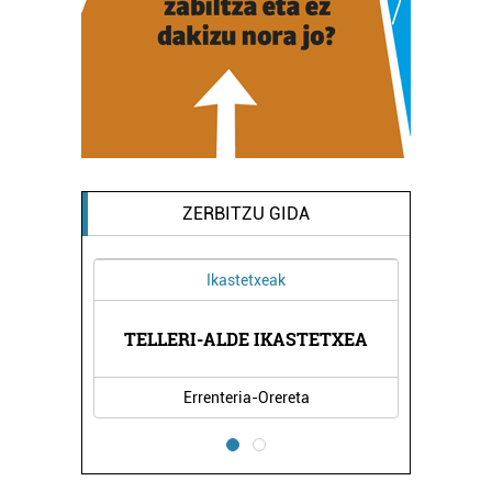
ZERBITZU GIDA
Ikastetxeak
TELLERI-ALDE IKASTETXEA
Errenteria-Orereta