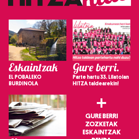
erabiltzeko baimen esplizitua ematen diguzu.
Gehiago
irakurri
Eskaintzak
Gure berri.
EL POBALEKO
Parte hartu 33. Lilatoian
BURDINOLA
HITZA taldearekin!
+
GURE BERRI
ZOZKETAK
ESKAINTZAK