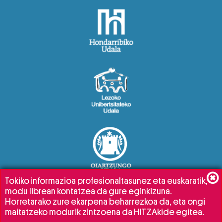
Tokiko informazioa profesionaltasunez eta euskaratik,
modu librean kontatzea da gure eginkizuna.
Horretarako zure ekarpena beharrezkoa da, eta ongi
maitatzeko modurik zintzoena da HITZAkide egitea.