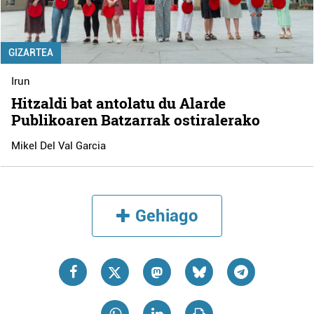
GIZARTEA
Irun
Hitzaldi bat antolatu du Alarde
Publikoaren Batzarrak ostiralerako
Mikel Del Val Garcia
Gehiago