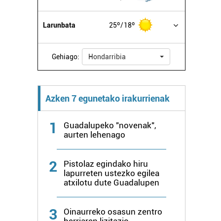
Larunbata
25º
18º
Gehiago:
Hondarribia
Azken 7 egunetako irakurrienak
1
Guadalupeko "novenak",
aurten lehenago
2
Pistolaz egindako hiru
lapurreten ustezko egilea
atxilotu dute Guadalupen
3
Oinaurreko osasun zentro