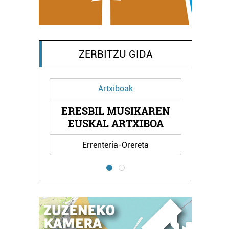
ZERBITZU GIDA
Artxiboak
ERESBIL MUSIKAREN
AL
EUSKAL ARTXIBOA
Errenteria-Orereta