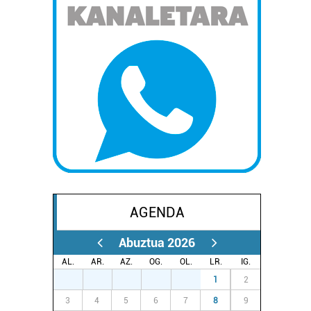
AGENDA
Abuztua 2026
AL.
AR.
AZ.
OG.
OL.
LR.
IG.
27
28
29
30
31
1
2
3
4
5
6
7
8
9