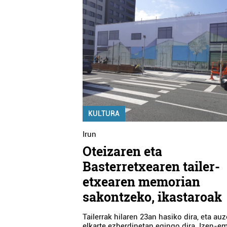
KULTURA
Irun
Oteizaren eta
Basterretxearen tailer-
etxearen memorian
sakontzeko, ikastaroak
Tailerrak hilaren 23an hasiko dira, eta au
elkarte ezberdinetan egingo dira. Izen-e