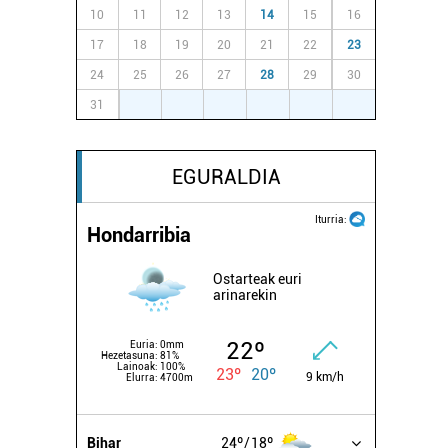
10
11
12
13
14
15
16
17
18
19
20
21
22
23
24
25
26
27
28
29
30
31
1
2
3
4
5
6
EGURALDIA
Iturria:
Hondarribia
Ostarteak euri
arinarekin
22º
Euria:
0mm
Hezetasuna:
81%
Lainoak:
100%
23º
20º
9 km/h
Elurra:
4700m
Bihar
24º
18º