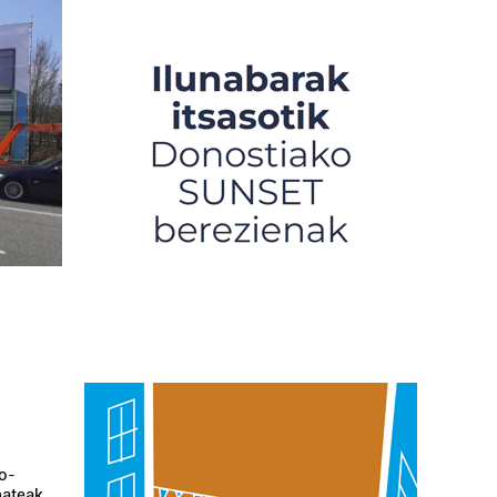
zo-
mateak