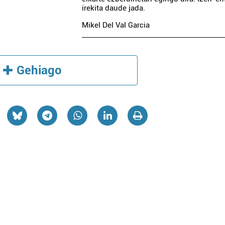
irekita daude jada.
Mikel Del Val Garcia
Gehiago