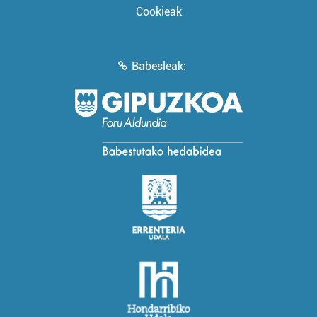
Cookieak
Babesleak: