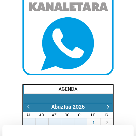
AGENDA
Abuztua 2026
AL.
AR.
AZ.
OG.
OL.
LR.
IG.
27
28
29
30
31
1
2
3
4
5
6
7
8
9