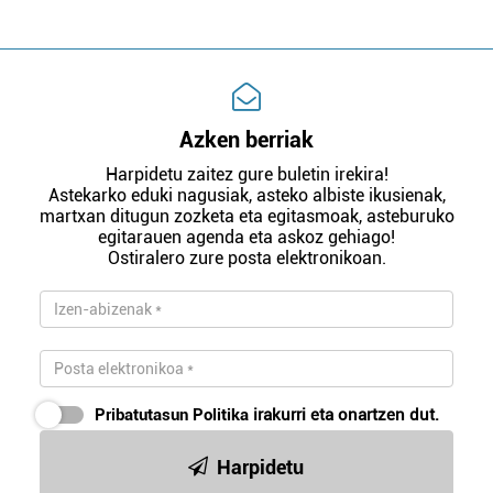
Azken berriak
Harpidetu zaitez gure buletin irekira!
Astekarko eduki nagusiak, asteko albiste ikusienak,
martxan ditugun zozketa eta egitasmoak, asteburuko
egitarauen agenda eta askoz gehiago!
Ostiralero zure posta elektronikoan.
Pribatutasun Politika
irakurri eta onartzen dut.
Harpidetu