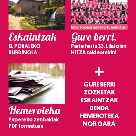
Eskaintzak
Gure berri.
EL POBALEKO
Parte hartu 33. Lilatoian
BURDINOLA
HITZA taldearekin!
+
GURE BERRI
ZOZKETAK
ESKAINTZAK
Hemeroteka
DENDA
HEMEROTEKA
Papereko zenbakiak
NOR GARA
PDF formatuan