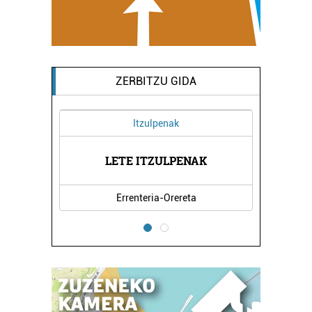
ZERBITZU GIDA
Itzulpenak
UB
LETE ITZULPENAK
T
Errenteria-Orereta