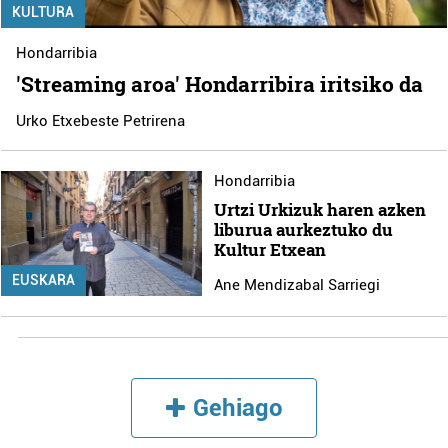
KULTURA
Hondarribia
'Streaming aroa' Hondarribira iritsiko da
Urko Etxebeste Petrirena
Hondarribia
Urtzi Urkizuk haren azken
liburua aurkeztuko du
Kultur Etxean
EUSKARA
Ane Mendizabal Sarriegi
Gehiago