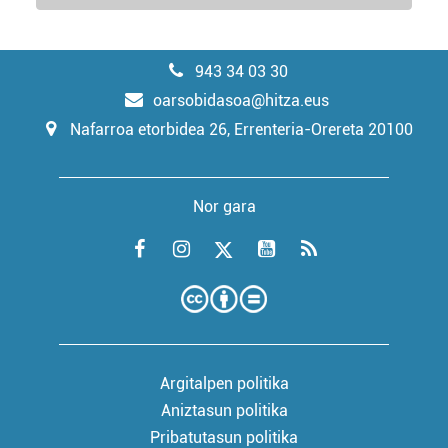
943 34 03 30
oarsobidasoa@hitza.eus
Nafarroa etorbidea 26, Errenteria-Orereta 20100
Nor gara
Argitalpen politika
Aniztasun politika
Pribatutasun politika