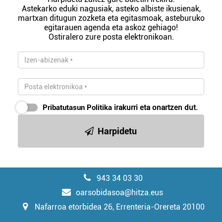
Astekarko eduki nagusiak, asteko albiste ikusienak,
martxan ditugun zozketa eta egitasmoak, asteburuko
egitarauen agenda eta askoz gehiago!
Ostiralero zure posta elektronikoan.
Pribatutasun Politika
irakurri eta onartzen dut.
Harpidetu
943 34 03 30
oarsobidasoa@hitza.eus
Nafarroa etorbidea 26, Errenteria-Orereta 20100