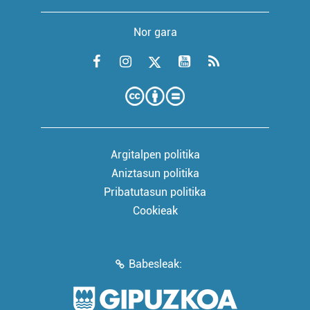
Nor gara
Argitalpen politika
Aniztasun politika
Pribatutasun politika
Cookieak
Babesleak: