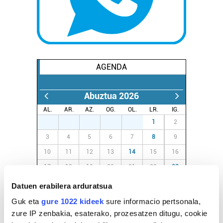
AGENDA
Abuztua 2026
AL.
AR.
AZ.
OG.
OL.
LR.
IG.
27
28
29
30
31
1
2
3
4
5
6
7
8
9
10
11
12
13
14
15
16
17
18
19
20
21
22
23
24
25
26
27
28
29
30
Datuen erabilera arduratsua
31
1
2
3
4
5
6
Guk eta
gure 1022 kideek
sure informacio pertsonala,
zure IP zenbakia, esaterako, prozesatzen ditugu, cookie