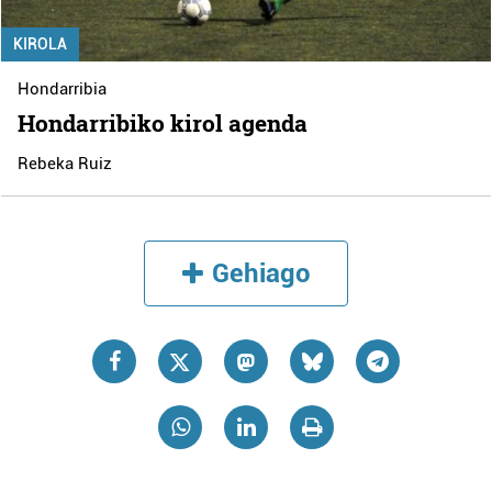
KIROLA
Hondarribia
Hondarribiko kirol agenda
Rebeka Ruiz
Gehiago