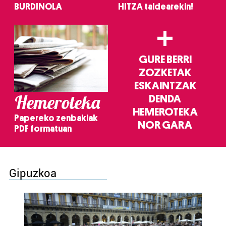
BURDINOLA
HITZA taldearekin!
+
GURE BERRI
ZOZKETAK
ESKAINTZAK
Hemeroteka
DENDA
HEMEROTEKA
Papereko zenbakiak
NOR GARA
PDF formatuan
Gipuzkoa