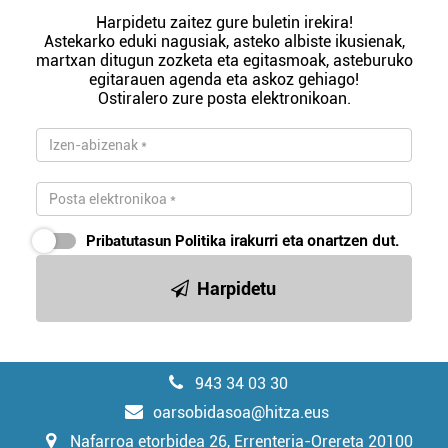
Harpidetu zaitez gure buletin irekira!
Astekarko eduki nagusiak, asteko albiste ikusienak,
martxan ditugun zozketa eta egitasmoak, asteburuko
egitarauen agenda eta askoz gehiago!
Ostiralero zure posta elektronikoan.
Pribatutasun Politika
irakurri eta onartzen dut.
Harpidetu
943 34 03 30
oarsobidasoa@hitza.eus
Nafarroa etorbidea 26, Errenteria-Orereta 20100