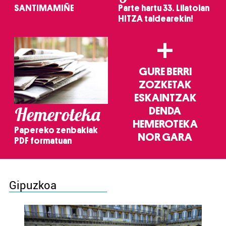
SANTIMAMIÑE
Parte hartu 33. Lilatoian
HITZA taldearekin!
+
GURE BERRI
ZOZKETAK
ESKAINTZAK
Hemeroteka
DENDA
HEMEROTEKA
Papereko zenbakiak
NOR GARA
PDF formatuan
Gipuzkoa