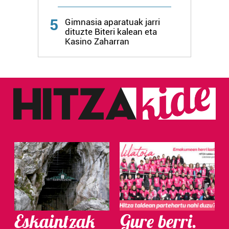
Webgune honek cookie propioak eta hirugarrenen cookie-
5
fitxategiak erabiltzen ditu. Zure esperientzia eta
Gimnasia aparatuak jarri
dituzte Biteri kalean eta
zerbitzuak hobetzeko asmoz, cookie teknologiaz
Kasino Zaharran
baliatzen gara. Ohar hau onartuz gero, teknologia hori
erabiltzeko baimen esplizitua ematen diguzu.
Gehiago
irakurri
Eskaintzak
Gure berri.