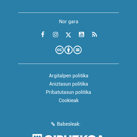
Nor gara
Argitalpen politika
Aniztasun politika
Pribatutasun politika
Cookieak
Babesleak: