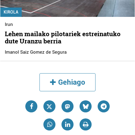
KIROLA
Irun
Lehen mailako pilotariek estreinatuko
dute Uranzu berria
Imanol Saiz Gomez de Segura
Gehiago