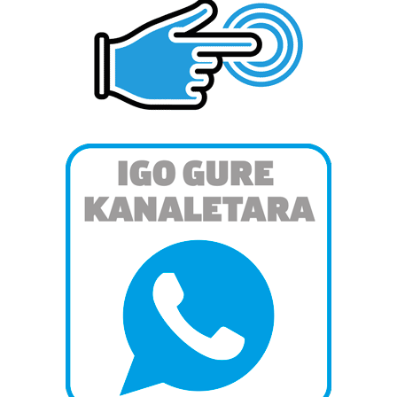
teknologia erabiliz, cookieak adibidez, iragarki eta eduki
pertsonalizatuak eskaintzeko, iragarkiak eta edukia
neurtzeko, jendeari buruzko informazioa biltzeko eta
produktuak garatzeko. Zure datuak nork eta zertarako
erabiltzen dituen hauta dezakezu.
Bazkide batzuek ez dizute baimenik eskatzen, eta beren
interes komertzial legitimoetan babesten dira. Ikusi gure
bazkideen zerrenda, beren ustez zein helburutarako
duten interes legitimoa eta horren aurka nola egin
dezakezun ikusteko.
Lortu zure datu pertsonalak prozesatzeko moduari
buruzko informazio gehiago eta ezarri zure lehentasunak
datuen atalean. Edozein unetan alda edo ken dezakezu
zure baimena Cookieen adierazpenean.
Webgune honek cookie propioak eta hirugarrenen cookie-
fitxategiak erabiltzen ditu. Zure esperientzia eta