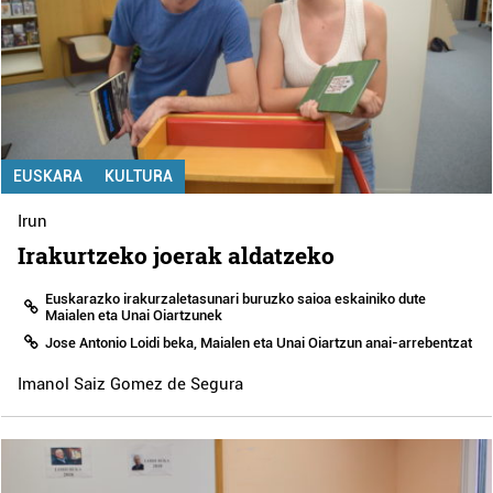
EUSKARA
KULTURA
Irun
Irakurtzeko joerak aldatzeko
Euskarazko irakurzaletasunari buruzko saioa eskainiko dute
Maialen eta Unai Oiartzunek
Jose Antonio Loidi beka, Maialen eta Unai Oiartzun anai-arrebentzat
Imanol Saiz Gomez de Segura