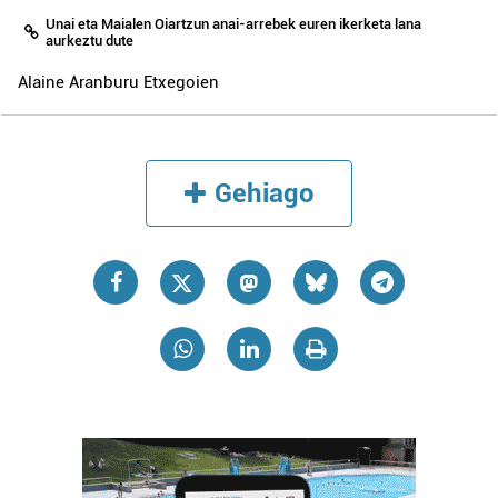
Unai eta Maialen Oiartzun anai-arrebek euren ikerketa lana
aurkeztu dute
Alaine Aranburu Etxegoien
Gehiago