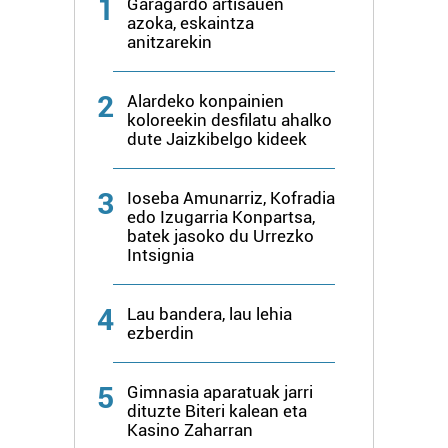
1
Garagardo artisauen
azoka, eskaintza
anitzarekin
2
Alardeko konpainien
koloreekin desfilatu ahalko
dute Jaizkibelgo kideek
3
Ioseba Amunarriz, Kofradia
edo Izugarria Konpartsa,
batek jasoko du Urrezko
Intsignia
4
Lau bandera, lau lehia
ezberdin
5
Gimnasia aparatuak jarri
dituzte Biteri kalean eta
Kasino Zaharran