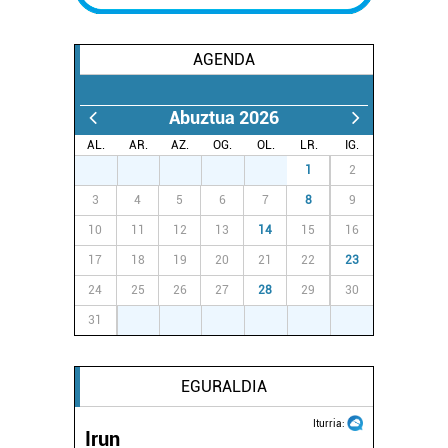
zerbitzuak hobetzeko asmoz, cookie teknologiaz
baliatzen gara. Ohar hau onartuz gero, teknologia hori
AGENDA
erabiltzeko baimen esplizitua ematen diguzu.
Gehiago
irakurri
Abuztua 2026
AL.
AR.
AZ.
OG.
OL.
LR.
IG.
27
28
29
30
31
1
2
3
4
5
6
7
8
9
10
11
12
13
14
15
16
17
18
19
20
21
22
23
24
25
26
27
28
29
30
31
1
2
3
4
5
6
EGURALDIA
Iturria:
Irun