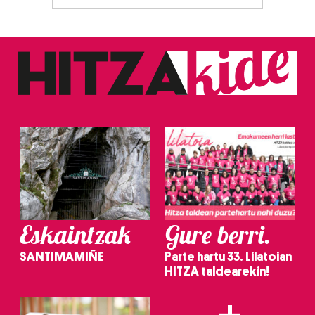
Eskaintzak
Gure berri.
SANTIMAMIÑE
Parte hartu 33. Lilatoian
HITZA taldearekin!