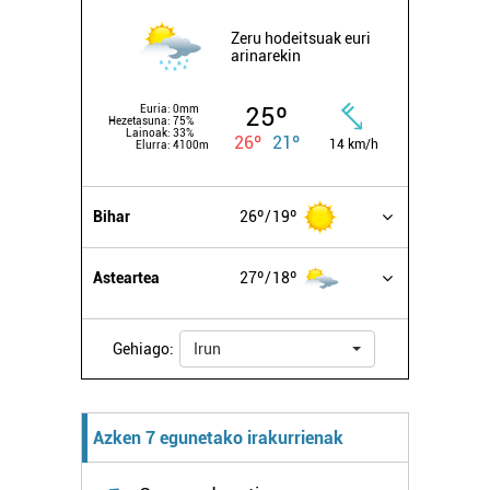
Zeru hodeitsuak euri
arinarekin
25º
Euria:
0mm
Hezetasuna:
75%
Lainoak:
33%
26º
21º
14 km/h
Elurra:
4100m
Bihar
26º
19º
Asteartea
27º
18º
Gehiago:
Irun
Azken 7 egunetako irakurrienak