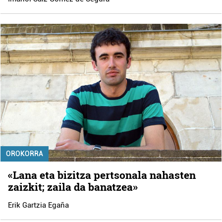
OROKORRA
«Lana eta bizitza pertsonala nahasten
zaizkit; zaila da banatzea»
Erik Gartzia Egaña