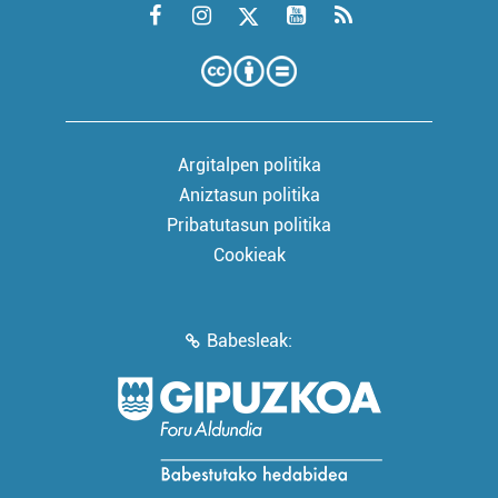
Argitalpen politika
Aniztasun politika
Pribatutasun politika
Cookieak
Babesleak: