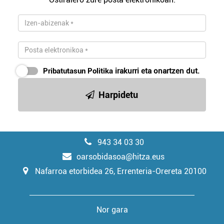
Pribatutasun Politika
irakurri eta onartzen dut.
Harpidetu
943 34 03 30
oarsobidasoa@hitza.eus
Nafarroa etorbidea 26, Errenteria-Orereta 20100
Nor gara