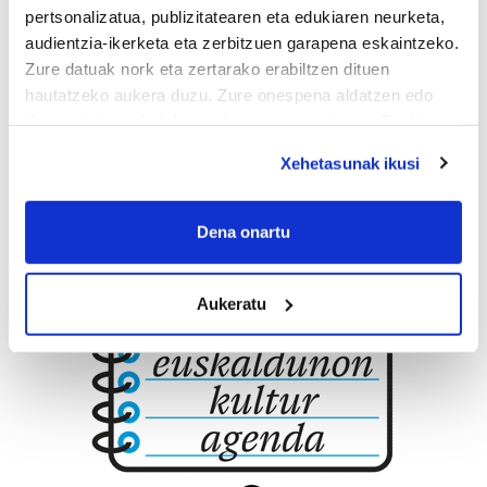
pertsonalizatua, publizitatearen eta edukiaren neurketa,
audientzia-ikerketa eta zerbitzuen garapena eskaintzeko.
Errenteria-Orereta
Zure datuak nork eta zertarako erabiltzen dituen
hautatzeko aukera duzu. Zure onespena aldatzen edo
deuseztatzen ahal duzu edozein momentutan, Cookie
deklaraziotik edo Privacy triggerean klikatuz.
Xehetasunak ikusi
If you allow, we would also like to:
Collect information about your geographical
Dena onartu
location which can be accurate to within several
meters
Aukeratu
Identify your device by actively scanning it for
specific characteristics (fingerprinting)
Find out more about how your personal data is processed
and set your preferences in the
details section
.
Guk eta gure bazkideek zure datu pertsonalak
prozesatzen ditugu, zure IP zenbakia, besteak beste,