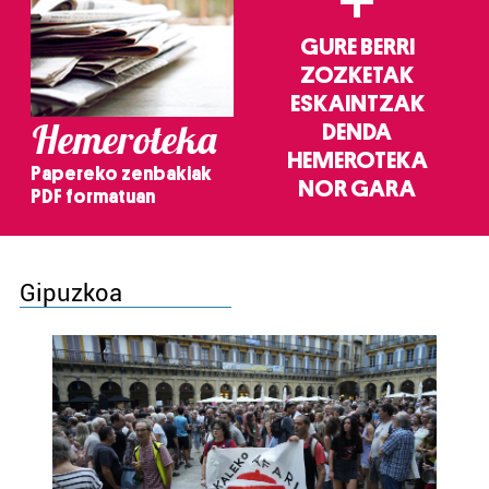
+
GURE BERRI
ZOZKETAK
ESKAINTZAK
Hemeroteka
DENDA
HEMEROTEKA
Papereko zenbakiak
NOR GARA
PDF formatuan
Gipuzkoa