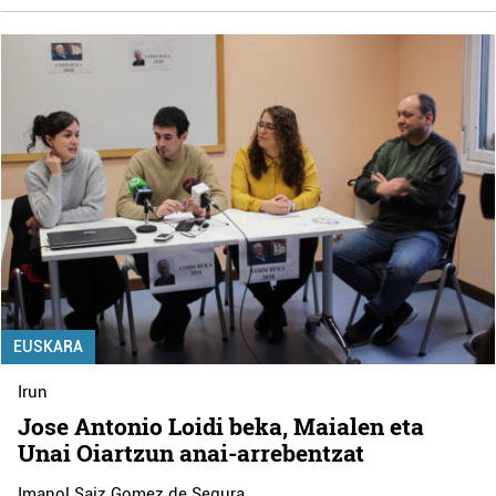
EUSKARA
Irun
Jose Antonio Loidi beka, Maialen eta
Unai Oiartzun anai-arrebentzat
Imanol Saiz Gomez de Segura