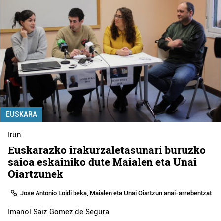
EUSKARA
Irun
Euskarazko irakurzaletasunari buruzko
saioa eskainiko dute Maialen eta Unai
Oiartzunek
Jose Antonio Loidi beka, Maialen eta Unai Oiartzun anai-arrebentzat
Imanol Saiz Gomez de Segura