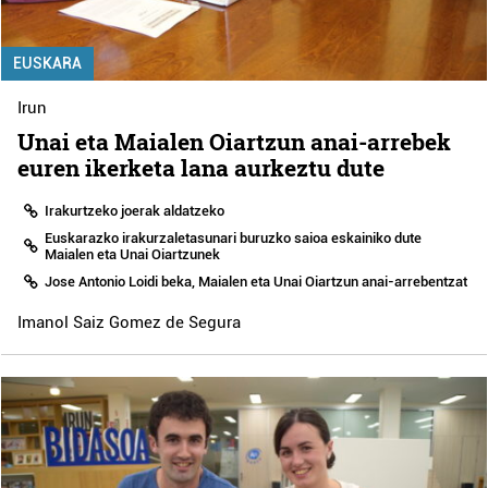
EUSKARA
Irun
Unai eta Maialen Oiartzun anai-arrebek
euren ikerketa lana aurkeztu dute
Irakurtzeko joerak aldatzeko
Euskarazko irakurzaletasunari buruzko saioa eskainiko dute
Maialen eta Unai Oiartzunek
Jose Antonio Loidi beka, Maialen eta Unai Oiartzun anai-arrebentzat
Imanol Saiz Gomez de Segura