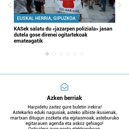
EUSKAL HERRIA, GIPUZKOA
KASek salatu du «jazarpen poliziala» jasan
Pa
dutela gose direnei ogitartekoak
da
emateagatik
«s
Azken berriak
Harpidetu zaitez gure buletin irekira!
Astekarko eduki nagusiak, asteko albiste ikusienak,
martxan ditugun zozketa eta egitasmoak, asteburuko
egitarauen agenda eta askoz gehiago!
Ostiralero zure posta elektronikoan.