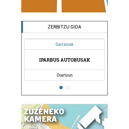
ZERBITZU GIDA
Garraioak
B
IPARBUS AUTOBUSAK
ETX
Oiartzun
Err