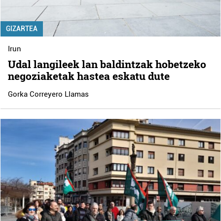
GIZARTEA
Irun
Udal langileek lan baldintzak hobetzeko
negoziaketak hastea eskatu dute
Gorka Correyero Llamas