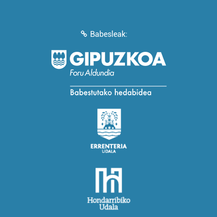
Babesleak: