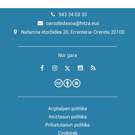
943 34 03 30
oarsobidasoa@hitza.eus
Nafarroa etorbidea 26, Errenteria-Orereta 20100
Nor gara
Argitalpen politika
Aniztasun politika
Pribatutasun politika
Cookieak