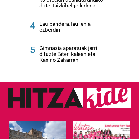
dute Jaizkibelgo kideek
4
Lau bandera, lau lehia
ezberdin
5
Gimnasia aparatuak jarri
dituzte Biteri kalean eta
Kasino Zaharran