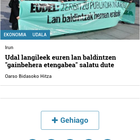
EKONOMIA
UDALA
Irun
Udal langileek euren lan baldintzen
"gainbehera etengabea" salatu dute
Oarso Bidasoko Hitza
Gehiago