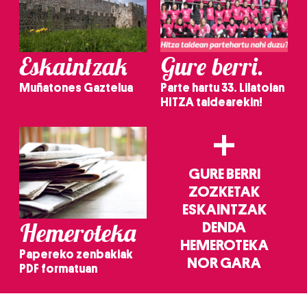
Eskaintzak
Gure berri.
Muñatones Gaztelua
Parte hartu 33. Lilatoian
HITZA taldearekin!
+
GURE BERRI
ZOZKETAK
ESKAINTZAK
Hemeroteka
DENDA
HEMEROTEKA
Papereko zenbakiak
NOR GARA
PDF formatuan