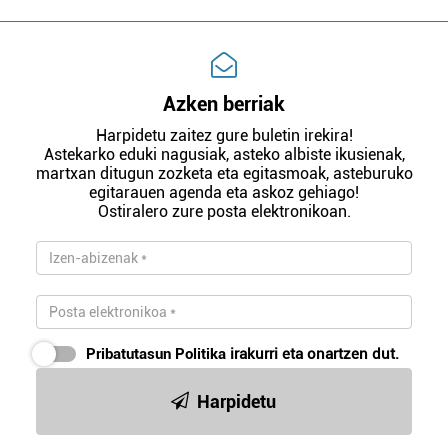
Azken berriak
Harpidetu zaitez gure buletin irekira!
Astekarko eduki nagusiak, asteko albiste ikusienak,
martxan ditugun zozketa eta egitasmoak, asteburuko
egitarauen agenda eta askoz gehiago!
Ostiralero zure posta elektronikoan.
Pribatutasun Politika
irakurri eta onartzen dut.
Harpidetu