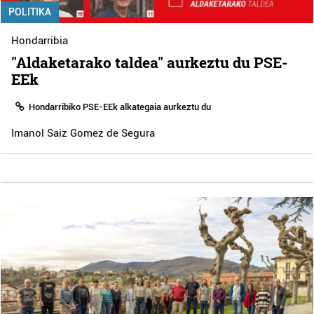
POLITIKA
Hondarribia
"Aldaketarako taldea" aurkeztu du PSE-
EEk
Hondarribiko PSE-EEk alkategaia aurkeztu du
Imanol Saiz Gomez de Segura