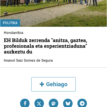
POLITIKA
Hondarribia
EH Bilduk zerrenda "anitza, gaztea,
profesionala eta esperientziaduna"
aurkeztu du
Imanol Saiz Gomez de Segura
Gehiago