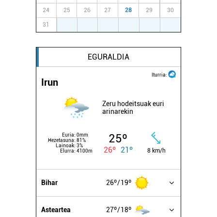
24
25
26
27
28
29
30
31
1
2
3
4
5
6
EGURALDIA
Iturria:
Irun
Zeru hodeitsuak euri
arinarekin
25º
Euria:
0mm
Hezetasuna:
81%
Lainoak:
3%
26º
21º
8 km/h
Elurra:
4100m
Bihar
26º
19º
Asteartea
27º
18º