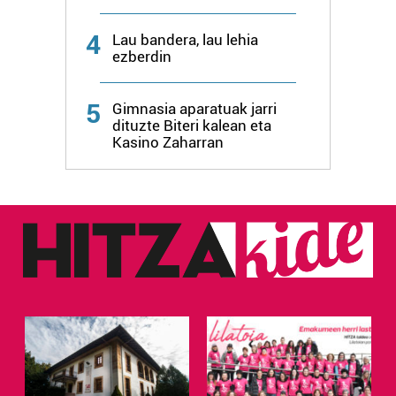
4
Lau bandera, lau lehia
ezberdin
5
Gimnasia aparatuak jarri
dituzte Biteri kalean eta
Kasino Zaharran