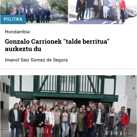
POLITIKA
Hondarribia
Gonzalo Carrionek "talde berritua"
aurkeztu du
Imanol Saiz Gomez de Segura