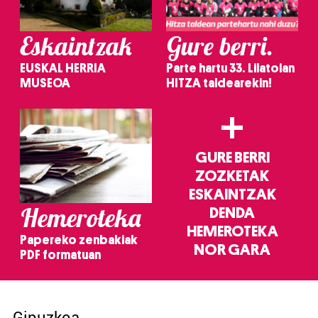
Eskaintzak
Gure berri.
EUSKAL HERRIA
Parte hartu 33. Lilatoian
MUSEOA
HITZA taldearekin!
+
GURE BERRI
ZOZKETAK
ESKAINTZAK
Hemeroteka
DENDA
HEMEROTEKA
Papereko zenbakiak
NOR GARA
PDF formatuan
Gipuzkoa