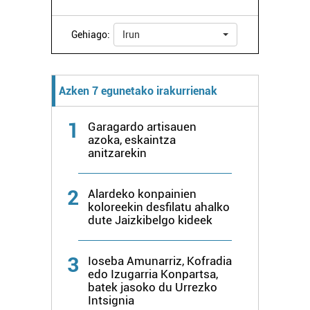
Gehiago:
Irun
Azken 7 egunetako irakurrienak
1
Garagardo artisauen
azoka, eskaintza
anitzarekin
2
Alardeko konpainien
koloreekin desfilatu ahalko
dute Jaizkibelgo kideek
3
Ioseba Amunarriz, Kofradia
edo Izugarria Konpartsa,
batek jasoko du Urrezko
Intsignia