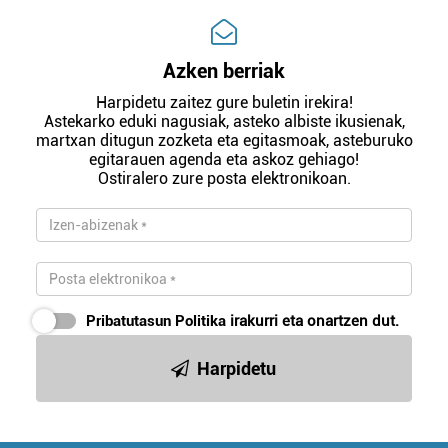
Azken berriak
Harpidetu zaitez gure buletin irekira!
Astekarko eduki nagusiak, asteko albiste ikusienak,
martxan ditugun zozketa eta egitasmoak, asteburuko
egitarauen agenda eta askoz gehiago!
Ostiralero zure posta elektronikoan.
Pribatutasun Politika
irakurri eta onartzen dut.
Harpidetu