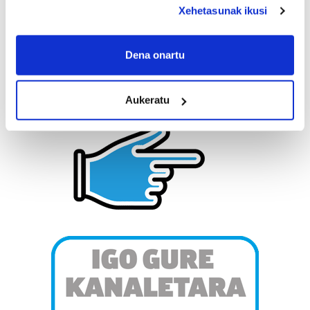
deklaraziotik edo Privacy triggerean klikatuz.
Xehetasunak ikusi
If you allow, we would also like to:
Collect information about your geographical
Dena onartu
location which can be accurate to within several
meters
Aukeratu
Identify your device by actively scanning it for
specific characteristics (fingerprinting)
Find out more about how your personal data is processed
and set your preferences in the
details section
.
Guk eta gure bazkideek zure datu pertsonalak
prozesatzen ditugu, zure IP zenbakia, besteak beste,
teknologia erabiliz, cookieak adibidez, iragarki eta eduki
pertsonalizatuak eskaintzeko, iragarkiak eta edukia
neurtzeko, jendeari buruzko informazioa biltzeko eta
produktuak garatzeko. Zure datuak nork eta zertarako
erabiltzen dituen hauta dezakezu.