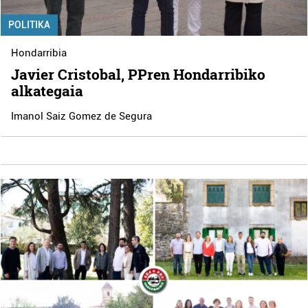
POLITIKA
Hondarribia
Javier Cristobal, PPren Hondarribiko
alkategaia
Imanol Saiz Gomez de Segura