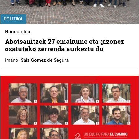
POLITIKA
Hondarribia
Abotsanitzek 27 emakume eta gizonez
osatutako zerrenda aurkeztu du
Imanol Saiz Gomez de Segura