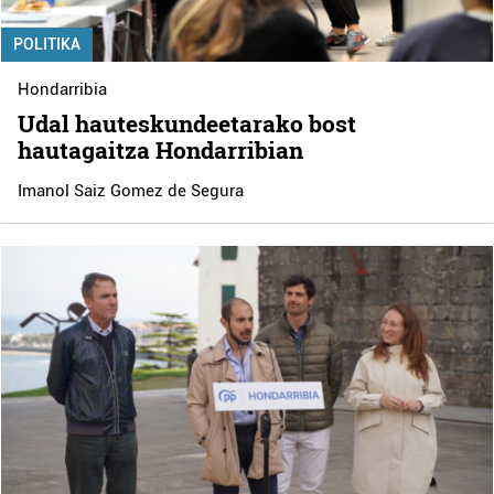
POLITIKA
Hondarribia
Udal hauteskundeetarako bost
hautagaitza Hondarribian
Imanol Saiz Gomez de Segura