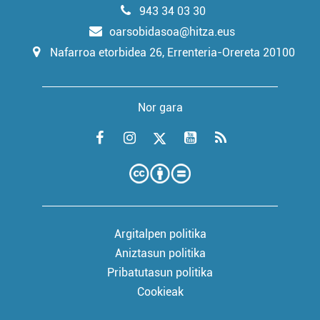
943 34 03 30
oarsobidasoa@hitza.eus
Nafarroa etorbidea 26, Errenteria-Orereta 20100
Nor gara
Argitalpen politika
Aniztasun politika
Pribatutasun politika
Cookieak