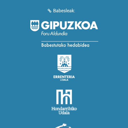
Babesleak: