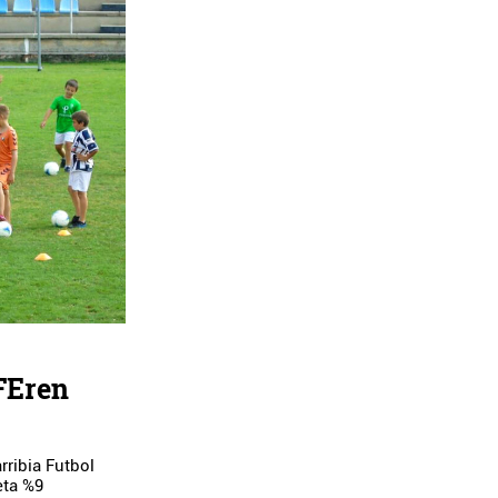
FEren
ribia Futbol
eta %9