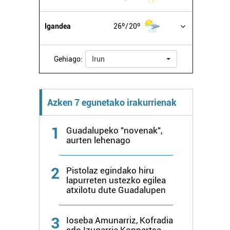
Igandea
26º
20º
Gehiago:
Irun
Azken 7 egunetako irakurrienak
1
Guadalupeko "novenak",
aurten lehenago
2
Pistolaz egindako hiru
lapurreten ustezko egilea
atxilotu dute Guadalupen
3
Ioseba Amunarriz, Kofradia