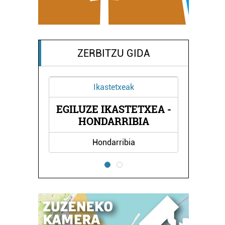
ZERBITZU GIDA
Ikastetxeak
EGILUZE IKASTETXEA -
HONDARRIBIA
Hondarribia