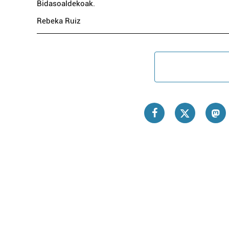
Bidasoaldekoak.
Rebeka Ruiz