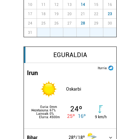
10
11
12
13
14
15
16
17
18
19
20
21
22
23
24
25
26
27
28
29
30
31
1
2
3
4
5
6
EGURALDIA
Iturria:
Irun
Oskarbi
24º
Euria:
0mm
Hezetasuna:
67%
Lainoak:
0%
25º
16º
9 km/h
Elurra:
4500m
Bihar
28º
18º