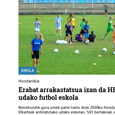
KIROLA
Hondarribia
Erabat arrakastatsua izan da H
udako futbol eskola
Berrehundik gora umek parte hartu dute 2020ko Hondar
Elkarteak antolatutako udako eskolan, %91 bertakoak, 