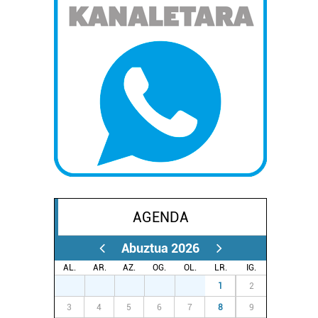
AGENDA
Abuztua 2026
AL.
AR.
AZ.
OG.
OL.
LR.
IG.
27
28
29
30
31
1
2
3
4
5
6
7
8
9