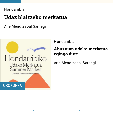
Hondarribia
Udaz blaitzeko merkatua
Ane Mendizabal Sarriegi
Hondarribia
Abuztuan udako merkatua
egingo dute
Ane Mendizabal Sarriegi
OROKORRA