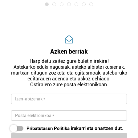
Azken berriak
Harpidetu zaitez gure buletin irekira!
Astekarko eduki nagusiak, asteko albiste ikusienak,
martxan ditugun zozketa eta egitasmoak, asteburuko
egitarauen agenda eta askoz gehiago!
Ostiralero zure posta elektronikoan.
Pribatutasun Politika
irakurri eta onartzen dut.