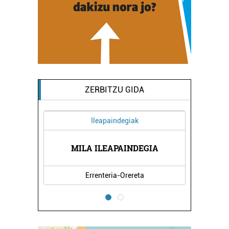
ZERBITZU GIDA
Ileapaindegiak
Artxib
ERESBIL MUSIK
MILA ILEAPAINDEGIA
ARTXI
Errenteria-Orereta
Errenteria-