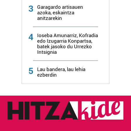
3
Garagardo artisauen
azoka, eskaintza
anitzarekin
4
Ioseba Amunarriz, Kofradia
edo Izugarria Konpartsa,
batek jasoko du Urrezko
Intsignia
5
Lau bandera, lau lehia
ezberdin