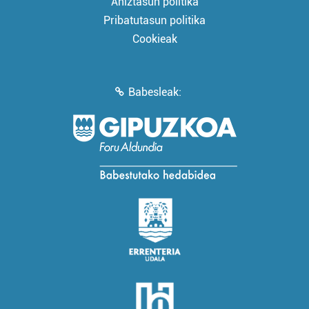
Aniztasun politika
Pribatutasun politika
Cookieak
Babesleak: