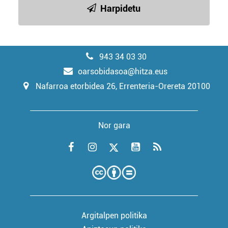
Harpidetu
943 34 03 30
oarsobidasoa@hitza.eus
Nafarroa etorbidea 26, Errenteria-Orereta 20100
Nor gara
Argitalpen politika