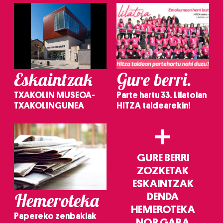
Eskaintzak
Gure berri.
TXAKOLIN MUSEOA-
Parte hartu 33. Lilatoian
TXAKOLINGUNEA
HITZA taldearekin!
+
GURE BERRI
ZOZKETAK
ESKAINTZAK
Hemeroteka
DENDA
HEMEROTEKA
Papereko zenbakiak
NOR GARA