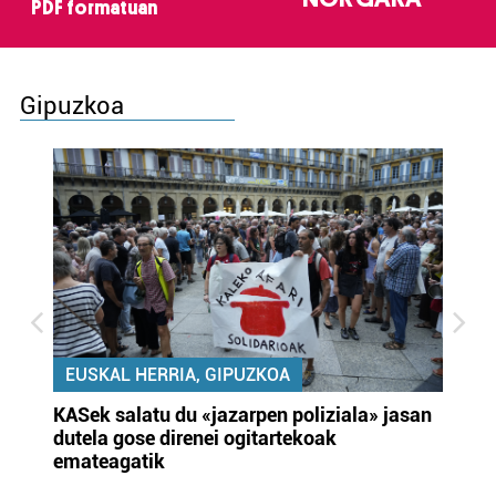
PDF formatuan
Gipuzkoa
EUSKAL HERRIA, GIPUZKOA
KASek salatu du «jazarpen poliziala» jasan
Pa
dutela gose direnei ogitartekoak
da
emateagatik
«s