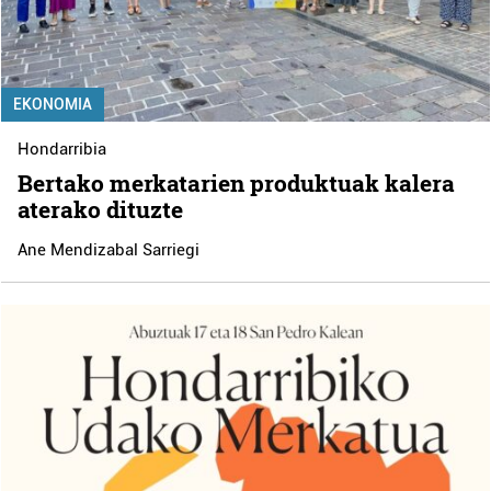
EKONOMIA
Hondarribia
Bertako merkatarien produktuak kalera
aterako dituzte
Ane Mendizabal Sarriegi