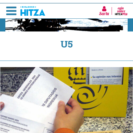
Sartu
U5