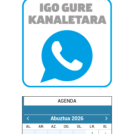
AGENDA
Abuztua 2026
AL.
AR.
AZ.
OG.
OL.
LR.
IG.