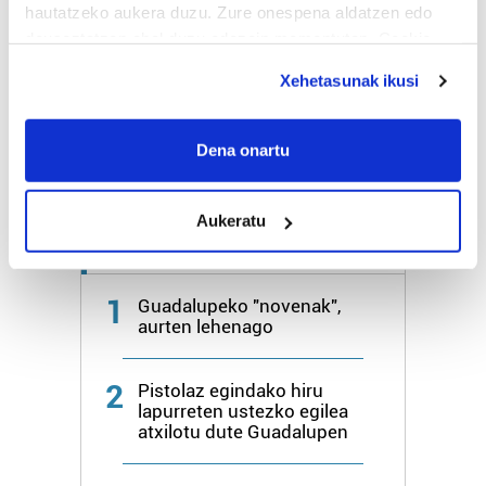
hautatzeko aukera duzu. Zure onespena aldatzen edo
Bihar
27º
18º
deuseztatzen ahal duzu edozein momentutan, Cookie
deklaraziotik edo Privacy triggerean klikatuz.
Xehetasunak ikusi
Igandea
25º
20º
If you allow, we would also like to:
Collect information about your geographical
Dena onartu
Gehiago:
Hondarribia
location which can be accurate to within several
meters
Aukeratu
Identify your device by actively scanning it for
Azken 7 egunetako irakurrienak
specific characteristics (fingerprinting)
Find out more about how your personal data is processed
1
Guadalupeko "novenak",
and set your preferences in the
details section
.
aurten lehenago
Guk eta gure bazkideek zure datu pertsonalak
prozesatzen ditugu, zure IP zenbakia, besteak beste,
2
Pistolaz egindako hiru
lapurreten ustezko egilea
teknologia erabiliz, cookieak adibidez, iragarki eta eduki
atxilotu dute Guadalupen
pertsonalizatuak eskaintzeko, iragarkiak eta edukia
neurtzeko, jendeari buruzko informazioa biltzeko eta