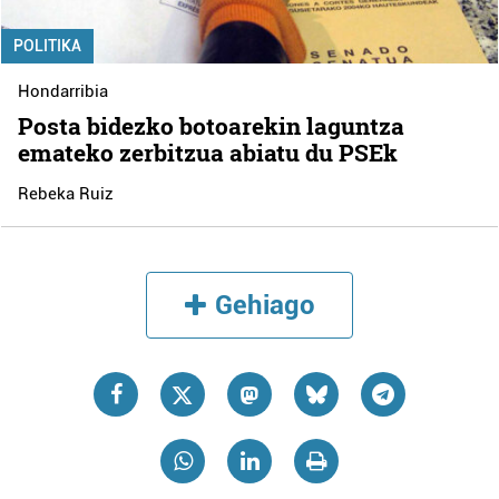
POLITIKA
Hondarribia
Posta bidezko botoarekin laguntza
emateko zerbitzua abiatu du PSEk
Rebeka Ruiz
Gehiago