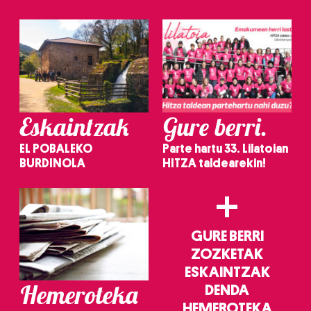
irakurri
Eskaintzak
Gure berri.
EL POBALEKO
Parte hartu 33. Lilatoian
BURDINOLA
HITZA taldearekin!
+
GURE BERRI
ZOZKETAK
ESKAINTZAK
Hemeroteka
DENDA
HEMEROTEKA