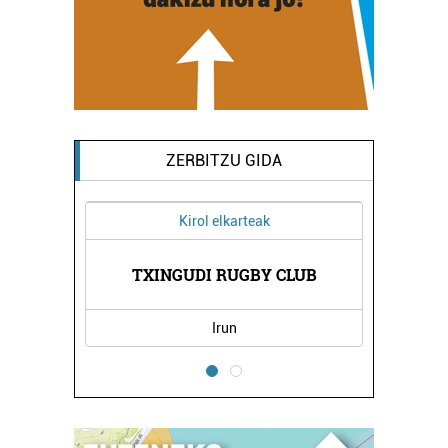
ZERBITZU GIDA
Kirol elkarteak
IOA
TXINGUDI RUGBY CLUB
OR
Irun