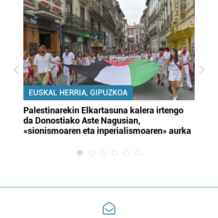
EUSKAL HERRIA, GIPUZKOA
Palestinarekin Elkartasuna kalera irtengo
Do
da Donostiako Aste Nagusian,
du
«sionismoaren eta inperialismoaren» aurka
et