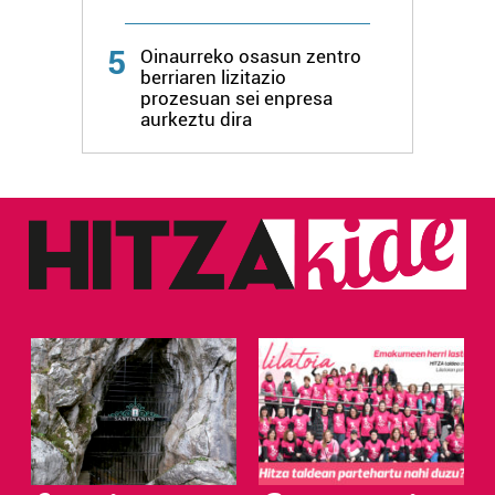
5
Oinaurreko osasun zentro
berriaren lizitazio
prozesuan sei enpresa
aurkeztu dira