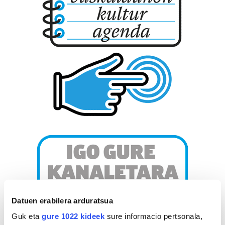
Datuen erabilera arduratsua
Guk eta
gure 1022 kideek
sure informacio pertsonala,