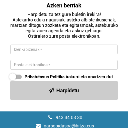
Azken berriak
Harpidetu zaitez gure buletin irekira!
Astekarko eduki nagusiak, asteko albiste ikusienak,
martxan ditugun zozketa eta egitasmoak, asteburuko
egitarauen agenda eta askoz gehiago!
Ostiralero zure posta elektronikoan.
Pribatutasun Politika
irakurri eta onartzen dut.
Harpidetu
943 34 03 30
oarsobidasoa@hitza.eus