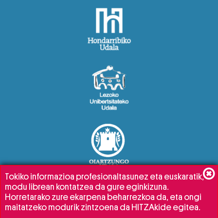
Tokiko informazioa profesionaltasunez eta euskaratik,
modu librean kontatzea da gure eginkizuna.
Horretarako zure ekarpena beharrezkoa da, eta ongi
maitatzeko modurik zintzoena da HITZAkide egitea.