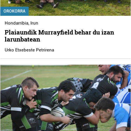
OROKORRA
Hondarribia
,
Irun
Plaiaundik Murrayfield behar du izan
larunbatean
Urko Etxebeste Petrirena