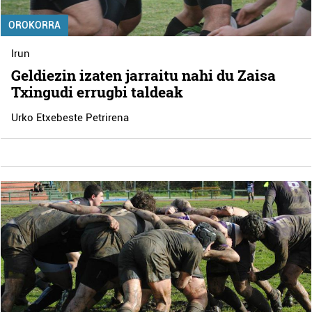
OROKORRA
Irun
Geldiezin izaten jarraitu nahi du Zaisa
Txingudi errugbi taldeak
Urko Etxebeste Petrirena