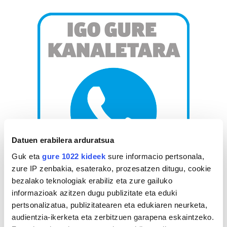
Datuen erabilera arduratsua
Guk eta
gure 1022 kideek
sure informacio pertsonala,
zure IP zenbakia, esaterako, prozesatzen ditugu, cookie
bezalako teknologiak erabiliz eta zure gailuko
AGENDA
informazioak azitzen dugu publizitate eta eduki
pertsonalizatua, publizitatearen eta edukiaren neurketa,
Abuztua 2026
audientzia-ikerketa eta zerbitzuen garapena eskaintzeko.