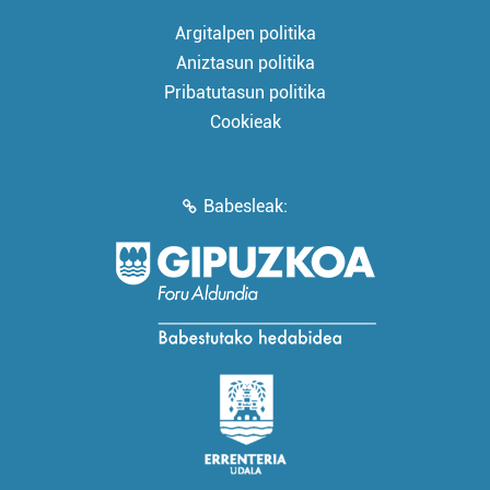
Argitalpen politika
Aniztasun politika
Pribatutasun politika
Cookieak
Babesleak: