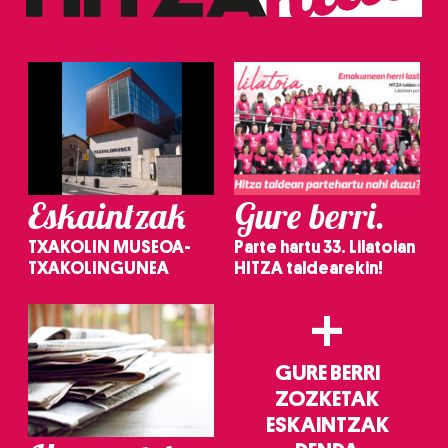
Eskaintzak
Gure berri.
TXAKOLIN MUSEOA-
Parte hartu 33. Lilatoian
TXAKOLINGUNEA
HITZA taldearekin!
+
GURE BERRI
ZOZKETAK
ESKAINTZAK