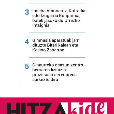
erabiltzeko baimen esplizitua ematen diguzu.
Gehiago
irakurri
3
Ioseba Amunarriz, Kofradia
edo Izugarria Konpartsa,
batek jasoko du Urrezko
Intsignia
4
Gimnasia aparatuak jarri
dituzte Biteri kalean eta
Kasino Zaharran
5
Oinaurreko osasun zentro
berriaren lizitazio
prozesuan sei enpresa
aurkeztu dira