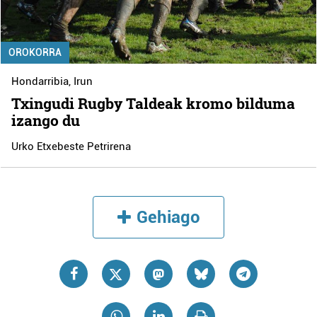
OROKORRA
Hondarribia
,
Irun
Txingudi Rugby Taldeak kromo bilduma
izango du
Urko Etxebeste Petrirena
Gehiago