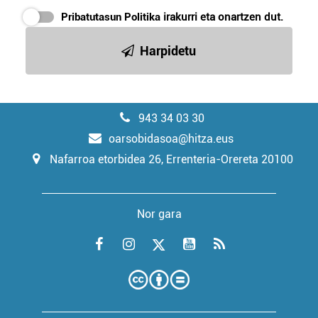
Pribatutasun Politika
irakurri eta onartzen dut.
Harpidetu
943 34 03 30
oarsobidasoa@hitza.eus
Nafarroa etorbidea 26, Errenteria-Orereta 20100
Nor gara