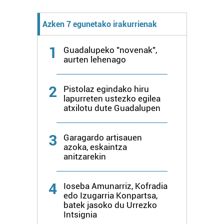
bazkideen zerrenda, beren ustez zein helburutarako
duten interes legitimoa eta horren aurka nola egin
Azken 7 egunetako irakurrienak
dezakezun ikusteko.
1
Guadalupeko "novenak",
Lortu zure datu pertsonalak prozesatzeko moduari
aurten lehenago
buruzko informazio gehiago eta ezarri zure lehentasunak
datuen atalean. Edozein unetan alda edo ken dezakezu
2
Pistolaz egindako hiru
zure baimena Cookieen adierazpenean.
lapurreten ustezko egilea
atxilotu dute Guadalupen
Webgune honek cookie propioak eta hirugarrenen cookie-
fitxategiak erabiltzen ditu. Zure esperientzia eta
3
Garagardo artisauen
zerbitzuak hobetzeko asmoz, cookie teknologiaz
azoka, eskaintza
baliatzen gara. Ohar hau onartuz gero, teknologia hori
anitzarekin
erabiltzeko baimen esplizitua ematen diguzu.
Gehiago
irakurri
4
Ioseba Amunarriz, Kofradia
edo Izugarria Konpartsa,
batek jasoko du Urrezko
Intsignia