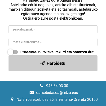
Harpidetu zaitez gure buletin irekira!
Astekarko eduki nagusiak, asteko albiste ikusienak,
martxan ditugun zozketa eta egitasmoak, asteburuko
egitarauen agenda eta askoz gehiago!
Ostiralero zure posta elektronikoan.
Pribatutasun Politika
irakurri eta onartzen dut.
Harpidetu
943 34 03 30
oarsobidasoa@hitza.eus
Nafarroa etorbidea 26, Errenteria-Orereta 20100