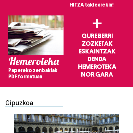
HITZA taldearekin!
+
GURE BERRI
ZOZKETAK
ESKAINTZAK
Hemeroteka
DENDA
HEMEROTEKA
Papereko zenbakiak
NOR GARA
PDF formatuan
Gipuzkoa