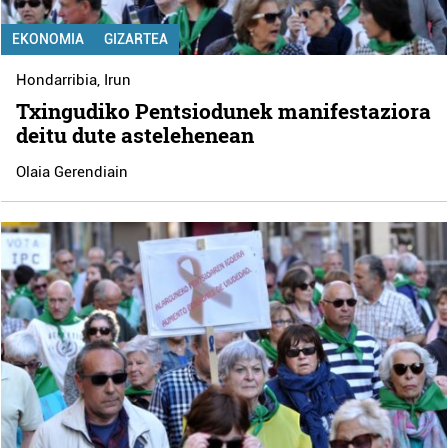
EKONOMIA
GIZARTEA
Hondarribia
,
Irun
Txingudiko Pentsiodunek manifestaziora
deitu dute astelehenean
Olaia Gerendiain