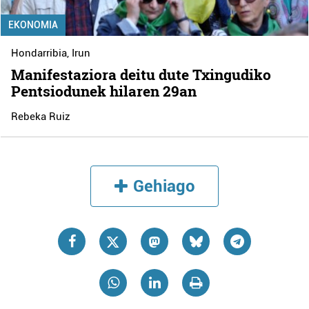
EKONOMIA
Hondarribia
,
Irun
Manifestaziora deitu dute Txingudiko
Pentsiodunek hilaren 29an
Rebeka Ruiz
Gehiago