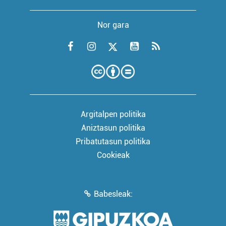
Nor gara
Argitalpen politika
Aniztasun politika
Pribatutasun politika
Cookieak
Babesleak: