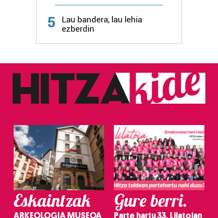
5
Lau bandera, lau lehia
ezberdin
Eskaintzak
Gure berri.
ARKEOLOGIA MUSEOA
Parte hartu 33. Lilatoian