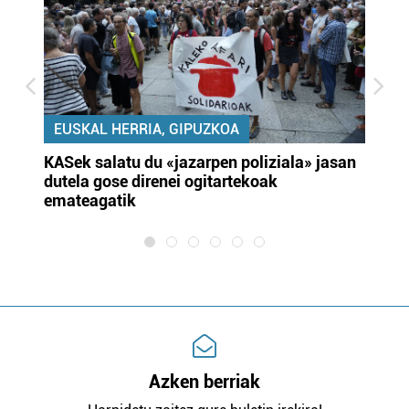
EUSKAL HERRIA, GIPUZKOA
KASek salatu du «jazarpen poliziala» jasan
Pa
dutela gose direnei ogitartekoak
da
emateagatik
«s
Azken berriak