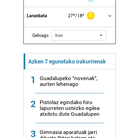
Larunbata
27º
18º
Gehiago:
Irun
Azken 7 egunetako irakurrienak
1
Guadalupeko "novenak",
aurten lehenago
2
Pistolaz egindako hiru
lapurreten ustezko egilea
atxilotu dute Guadalupen
3
Gimnasia aparatuak jarri