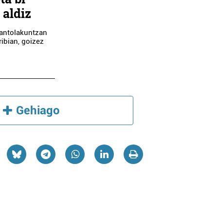
 aldiz
 antolakuntzan
ribian, goizez
ngintza
Osasungintza
Gehiago
MASAJEAK
BEGI OPTIKA
ia-Orereta
Errenteria-Orereta