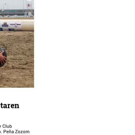
taren
y Club
ro. Peña Zozom