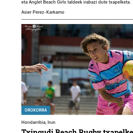
eta Anglet Beach Girls taldeek irabazi dute txapelketa.
Asier Perez-Karkamo
OROKORRA
Hondarribia
,
Irun
Txingudi Beach Rugby txapelke