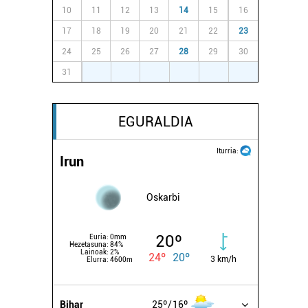
10
11
12
13
14
15
16
17
18
19
20
21
22
23
24
25
26
27
28
29
30
31
1
2
3
4
5
6
EGURALDIA
Iturria:
Irun
Oskarbi
20º
Euria:
0mm
Hezetasuna:
84%
Lainoak:
2%
24º
20º
3 km/h
Elurra:
4600m
Bihar
25º
16º