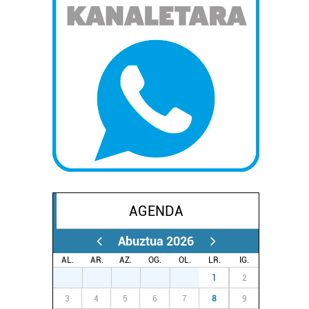
AGENDA
Abuztua 2026
AL.
AR.
AZ.
OG.
OL.
LR.
IG.
27
28
29
30
31
1
2
3
4
5
6
7
8
9