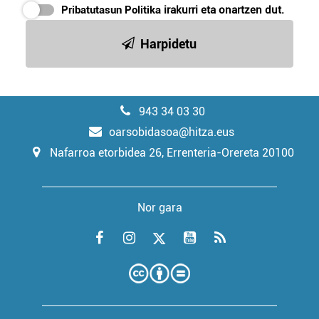
Pribatutasun Politika
irakurri eta onartzen dut.
Harpidetu
943 34 03 30
oarsobidasoa@hitza.eus
Nafarroa etorbidea 26, Errenteria-Orereta 20100
Nor gara