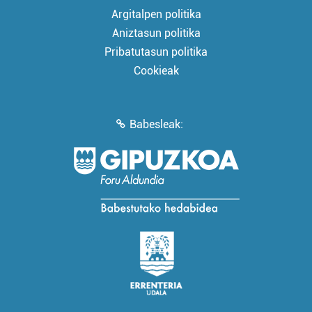
Argitalpen politika
Aniztasun politika
Pribatutasun politika
Cookieak
Babesleak: