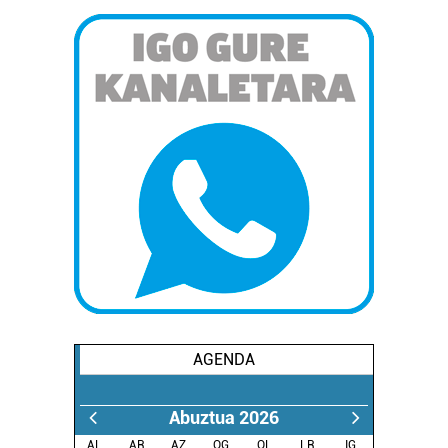
AGENDA
Abuztua 2026
AL.
AR.
AZ.
OG.
OL.
LR.
IG.