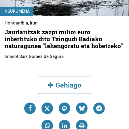
INGURUMENA
Hondarribia
,
Irun
Jaurlaritzak zazpi milioi euro
inbertituko ditu Txingudi Badiako
naturagunea "lehengoratu eta hobetzeko"
Imanol Saiz Gomez de Segura
Gehiago