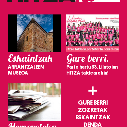
irakurri
Eskaintzak
Gure berri.
ARRANTZALEEN
Parte hartu 33. Lilatoian
MUSEOA
HITZA taldearekin!
+
GURE BERRI
ZOZKETAK
ESKAINTZAK
Hemeroteka
DENDA