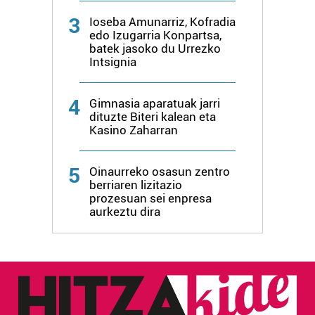
produktuak garatzeko. Zure datuak nork eta zertarako
3
Ioseba Amunarriz, Kofradia
erabiltzen dituen hauta dezakezu.
edo Izugarria Konpartsa,
batek jasoko du Urrezko
Bazkide batzuek ez dizute baimenik eskatzen, eta beren
Intsignia
interes komertzial legitimoetan babesten dira. Ikusi gure
bazkideen zerrenda, beren ustez zein helburutarako
4
Gimnasia aparatuak jarri
duten interes legitimoa eta horren aurka nola egin
dituzte Biteri kalean eta
dezakezun ikusteko.
Kasino Zaharran
Lortu zure datu pertsonalak prozesatzeko moduari
5
Oinaurreko osasun zentro
buruzko informazio gehiago eta ezarri zure lehentasunak
berriaren lizitazio
datuen atalean. Edozein unetan alda edo ken dezakezu
prozesuan sei enpresa
aurkeztu dira
zure baimena Cookieen adierazpenean.
Webgune honek cookie propioak eta hirugarrenen cookie-
fitxategiak erabiltzen ditu. Zure esperientzia eta
zerbitzuak hobetzeko asmoz, cookie teknologiaz
baliatzen gara. Ohar hau onartuz gero, teknologia hori
erabiltzeko baimen esplizitua ematen diguzu.
Gehiago