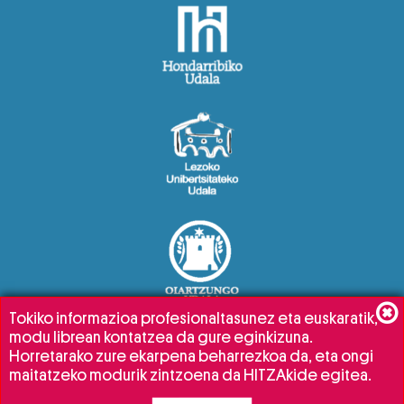
Tokiko informazioa profesionaltasunez eta euskaratik,
modu librean kontatzea da gure eginkizuna.
Horretarako zure ekarpena beharrezkoa da, eta ongi
maitatzeko modurik zintzoena da HITZAkide egitea.