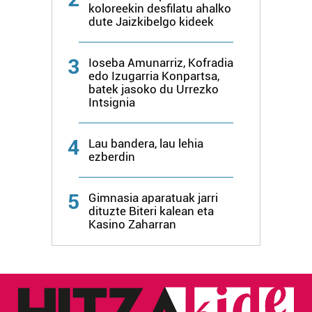
koloreekin desfilatu ahalko
dute Jaizkibelgo kideek
3
Ioseba Amunarriz, Kofradia
edo Izugarria Konpartsa,
batek jasoko du Urrezko
Intsignia
4
Lau bandera, lau lehia
ezberdin
5
Gimnasia aparatuak jarri
dituzte Biteri kalean eta
Kasino Zaharran