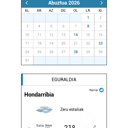
Abuztua 2026
AL.
AR.
AZ.
OG.
OL.
LR.
IG.
27
28
29
30
31
1
2
3
4
5
6
7
8
9
10
11
12
13
14
15
16
17
18
19
20
21
22
23
24
25
26
27
28
29
30
31
1
2
3
4
5
6
EGURALDIA
Iturria:
Hondarribia
Zeru estaliak
21º
Euria:
0mm