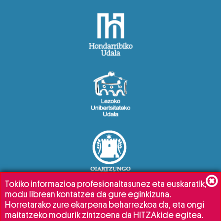
Tokiko informazioa profesionaltasunez eta euskaratik,
modu librean kontatzea da gure eginkizuna.
Horretarako zure ekarpena beharrezkoa da, eta ongi
maitatzeko modurik zintzoena da HITZAkide egitea.