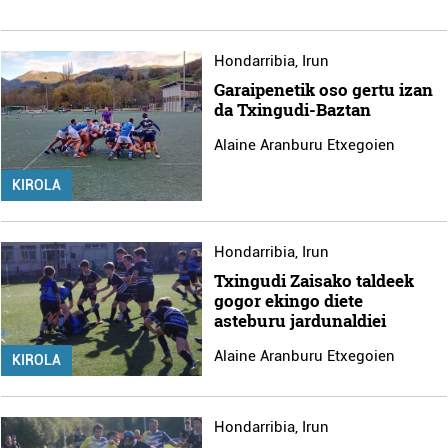
Hondarribia
,
Irun
Garaipenetik oso gertu izan
da Txingudi-Baztan
Alaine Aranburu Etxegoien
KIROLA
Hondarribia
,
Irun
Txingudi Zaisako taldeek
gogor ekingo diete
asteburu jardunaldiei
Alaine Aranburu Etxegoien
KIROLA
Hondarribia
,
Irun