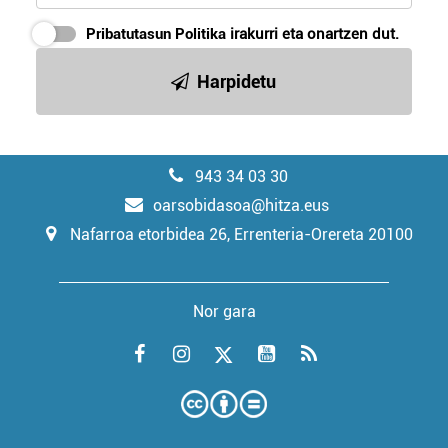
Pribatutasun Politika
irakurri eta onartzen dut.
Harpidetu
943 34 03 30
oarsobidasoa@hitza.eus
Nafarroa etorbidea 26, Errenteria-Orereta 20100
Nor gara