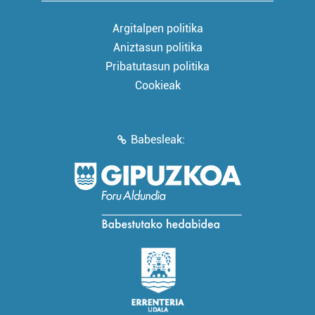
Argitalpen politika
Aniztasun politika
Pribatutasun politika
Cookieak
Babesleak: