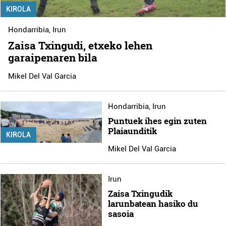
KIROLA
Hondarribia
,
Irun
Zaisa Txingudi, etxeko lehen
garaipenaren bila
Mikel Del Val Garcia
Hondarribia
,
Irun
Puntuek ihes egin zuten
Plaiaunditik
KIROLA
Mikel Del Val Garcia
Irun
Zaisa Txingudik
larunbatean hasiko du
sasoia