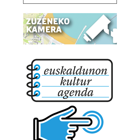
neurtzeko, jendeari buruzko informazioa biltzeko eta
produktuak garatzeko. Zure datuak nork eta zertarako
erabiltzen dituen hauta dezakezu.
Bazkide batzuek ez dizute baimenik eskatzen, eta beren
interes komertzial legitimoetan babesten dira. Ikusi gure
bazkideen zerrenda, beren ustez zein helburutarako
duten interes legitimoa eta horren aurka nola egin
dezakezun ikusteko.
Lortu zure datu pertsonalak prozesatzeko moduari
buruzko informazio gehiago eta ezarri zure lehentasunak
datuen atalean. Edozein unetan alda edo ken dezakezu
zure baimena Cookieen adierazpenean.
Webgune honek cookie propioak eta hirugarrenen cookie-
fitxategiak erabiltzen ditu. Zure esperientzia eta
zerbitzuak hobetzeko asmoz, cookie teknologiaz
baliatzen gara. Ohar hau onartuz gero, teknologia hori