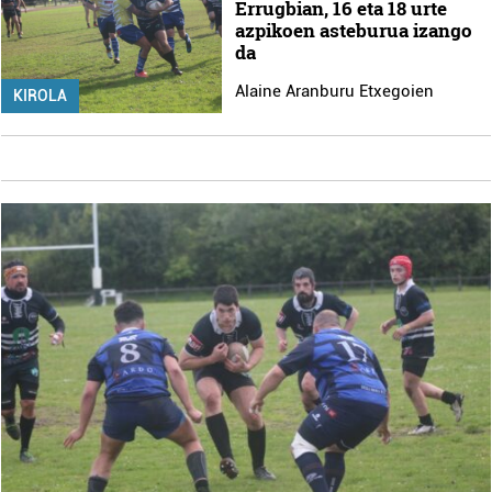
Errugbian, 16 eta 18 urte
azpikoen asteburua izango
da
Alaine Aranburu Etxegoien
KIROLA