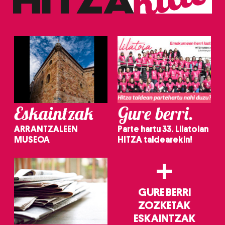
Eskaintzak
Gure berri.
ARRANTZALEEN
Parte hartu 33. Lilatoian
MUSEOA
HITZA taldearekin!
+
GURE BERRI
ZOZKETAK
ESKAINTZAK