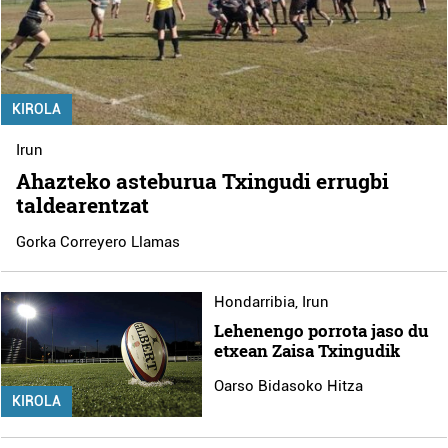
KIROLA
Irun
Ahazteko asteburua Txingudi errugbi
taldearentzat
Gorka Correyero Llamas
Hondarribia
,
Irun
Lehenengo porrota jaso du
etxean Zaisa Txingudik
Oarso Bidasoko Hitza
KIROLA