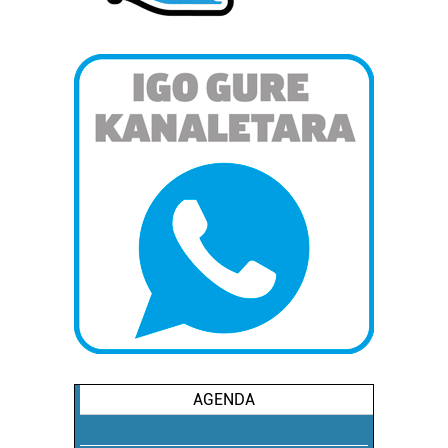
erabiltzeko baimen esplizitua ematen diguzu.
Gehiago
irakurri
AGENDA