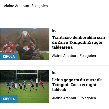
Alaine Aranburu Etxegoien
Irun
Trantsizio denboraldia izan
da Zaisa Txingudi Errugbi
taldearena
Alaine Aranburu Etxegoien
KIROLA
Irun
Lehia gogorra du aurretik
Txingudi Zaisa errugbi
taldeak
Alaine Aranburu Etxegoien
KIROLA