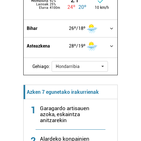
Hezetasuna:
92%
Lainoak:
25%
24º
20º
10 km/h
Elurra:
4100m
Bihar
26º
18º
Asteazkena
28º
19º
Gehiago:
Hondarribia
Azken 7 egunetako irakurrienak
1
Garagardo artisauen
azoka, eskaintza
anitzarekin
2
Alardeko konpainien