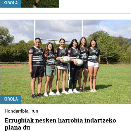
KIROLA
KIROLA
Hondarribia
,
Irun
Errugbiak nesken harrobia indartzeko
plana du