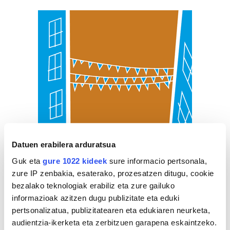
Datuen erabilera arduratsua
Guk eta
gure 1022 kideek
sure informacio pertsonala,
zure IP zenbakia, esaterako, prozesatzen ditugu, cookie
bezalako teknologiak erabiliz eta zure gailuko
informazioak azitzen dugu publizitate eta eduki
pertsonalizatua, publizitatearen eta edukiaren neurketa,
audientzia-ikerketa eta zerbitzuen garapena eskaintzeko.