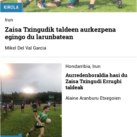
KIROLA
Irun
Zaisa Txingudik taldeen aurkezpena
egingo du larunbatean
Mikel Del Val Garcia
Hondarribia
,
Irun
Aurredenboraldia hasi du
Zaisa Txingudi Errugbi
taldeak
Alaine Aranburu Etxegoien