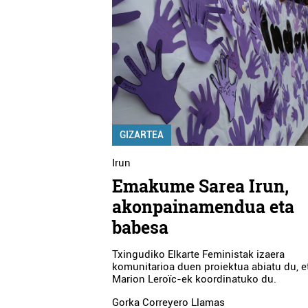
GIZARTEA
Irun
Emakume Sarea Irun,
akonpainamendua eta
babesa
Txingudiko Elkarte Feministak izaera
komunitarioa duen proiektua abiatu du, e
Marion Leroïc-ek koordinatuko du.
Gorka Correyero Llamas