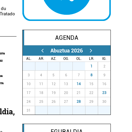
 du
"Tratado
AGENDA
Abuztua 2026
AL.
AR.
AZ.
OG.
OL.
LR.
IG.
27
28
29
30
31
1
2
3
4
5
6
7
8
9
10
11
12
13
14
15
16
17
18
19
20
21
22
23
24
25
26
27
28
29
30
ldia,
31
1
2
3
4
5
6
EGURALDIA