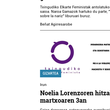
Txingudiko Elkarte Feministak antolatuko
saioa. Naroa Gamazok hartuko du parte, 
sobre la nariz" liburuari buruz.
Beñat Agirresarobe
GIZARTEA
Irun
Noelia Lorenzoren hitza
martxoaren 3an