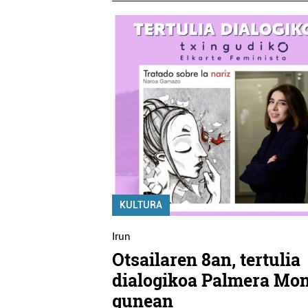
KULTURA
Irun
Otsailaren 8an, tertulia
dialogikoa Palmera Mon
gunean