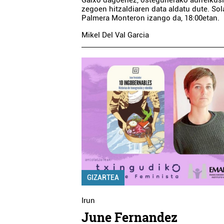
Gaixo dagoenez, ostegunerako aurreikus
zegoen hitzaldiaren data aldatu dute. Sol
Palmera Monteron izango da, 18:00etan.
Mikel Del Val Garcia
GIZARTEA
Irun
June Fernandez