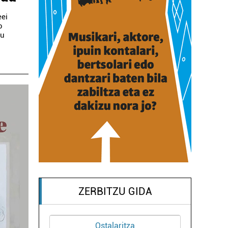
eei
o
du
ZERBITZU GIDA
Ostalaritza