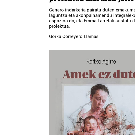
Genero indarkeria pairatu duten emakum
laguntza eta akonpainamendu integralek
espazioa da, eta Emma Larretak sustatu 
proiektua.
Gorka Correyero Llamas
Ostalaritza
Ostalaritza