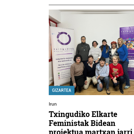
GIZARTEA
Irun
Txingudiko Elkarte
Feministak Bidean
proiektua martxan jarri