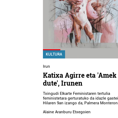
DARTXO TABERNA
CROISSANTERIA A
Errenteria-Orereta
Pasaia
KULTURA
Irun
Katixa Agirre eta 'Amek
dute', Irunen
Txingudi Elkarte Feministaren tertulia
feministetara gerturatuko da idazle gastei
Hilaren 9an izango da, Palmera Monteron
Alaine Aranburu Etxegoien