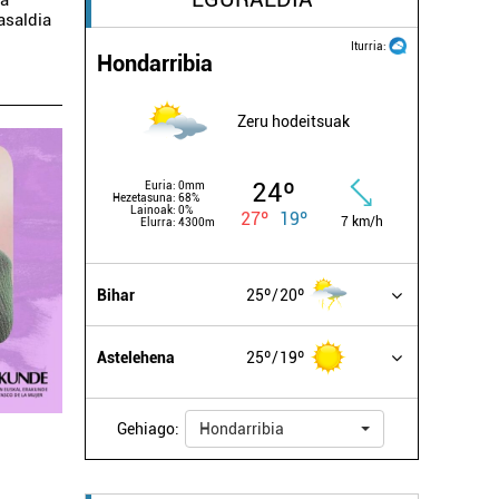
ia
asaldia
Iturria:
Hondarribia
Zeru hodeitsuak
24º
Euria:
0mm
Hezetasuna:
68%
Lainoak:
0%
27º
19º
7 km/h
Elurra:
4300m
Bihar
25º
20º
Astelehena
25º
19º
Gehiago:
Hondarribia