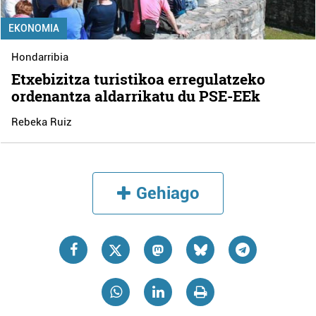
EKONOMIA
Hondarribia
Etxebizitza turistikoa erregulatzeko
ordenantza aldarrikatu du PSE-EEk
Rebeka Ruiz
Gehiago