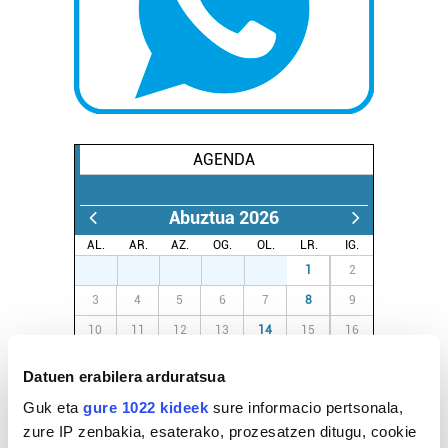
AGENDA
Abuztua 2026
AL.
AR.
AZ.
OG.
OL.
LR.
IG.
27
28
29
30
31
1
2
3
4
5
6
7
8
9
10
11
12
13
14
15
16
17
18
19
20
21
22
23
Datuen erabilera arduratsua
24
25
26
27
28
29
30
Guk eta
gure 1022 kideek
sure informacio pertsonala,
31
1
2
3
4
5
6
zure IP zenbakia, esaterako, prozesatzen ditugu, cookie