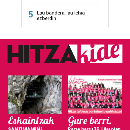
Webgune honek cookie propioak eta hirugarrenen cookie-
fitxategiak erabiltzen ditu. Zure esperientzia eta
5
Lau bandera, lau lehia
zerbitzuak hobetzeko asmoz, cookie teknologiaz
ezberdin
baliatzen gara. Ohar hau onartuz gero, teknologia hori
erabiltzeko baimen esplizitua ematen diguzu.
Gehiago
irakurri
Eskaintzak
Gure berri.
SANTIMAMIÑE
Parte hartu 33. Lilatoian