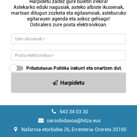
Harpidetu zaitez gure buletin irekira!
Astekarko eduki nagusiak, asteko albiste ikusienak,
martxan ditugun zozketa eta egitasmoak, asteburuko
egitarauen agenda eta askoz gehiago!
Ostiralero zure posta elektronikoan.
Pribatutasun Politika
irakurri eta onartzen dut.
Harpidetu
943 34 03 30
oarsobidasoa@hitza.eus
Nafarroa etorbidea 26, Errenteria-Orereta 20100