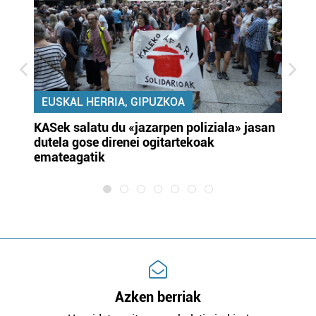
EUSKAL HERRIA, GIPUZKOA
KASek salatu du «jazarpen poliziala» jasan
Pa
dutela gose direnei ogitartekoak
da
emateagatik
«s
Azken berriak