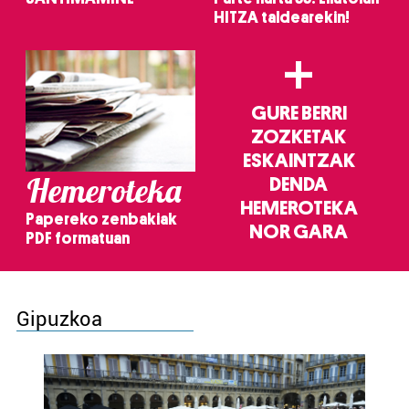
HITZA taldearekin!
+
GURE BERRI
ZOZKETAK
ESKAINTZAK
Hemeroteka
DENDA
HEMEROTEKA
Papereko zenbakiak
NOR GARA
PDF formatuan
Gipuzkoa