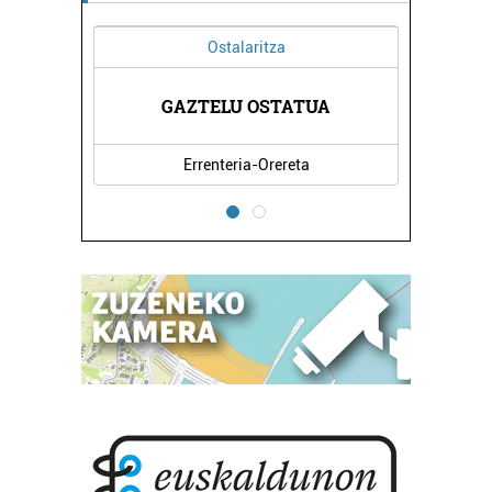
Ostalaritza
DA
GAZTELU OSTATUA
B
Errenteria-Orereta