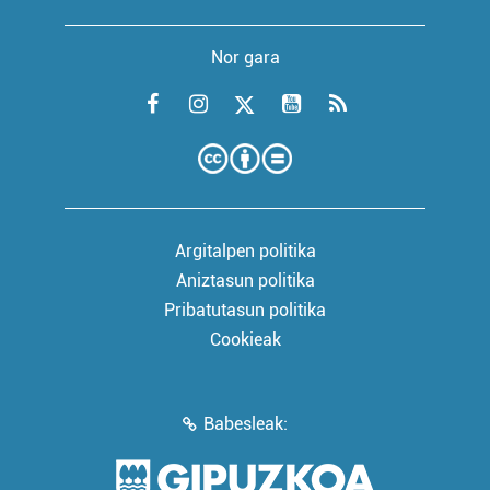
Nor gara
Argitalpen politika
Aniztasun politika
Pribatutasun politika
Cookieak
Babesleak: