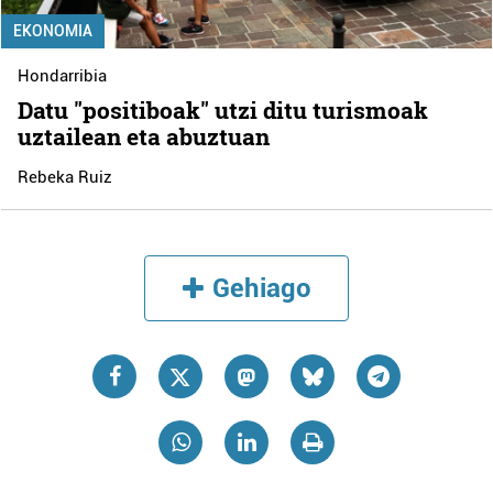
EKONOMIA
Hondarribia
Datu "positiboak" utzi ditu turismoak
uztailean eta abuztuan
Rebeka Ruiz
Gehiago