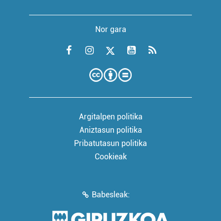
Nor gara
Argitalpen politika
Aniztasun politika
Pribatutasun politika
Cookieak
Babesleak: