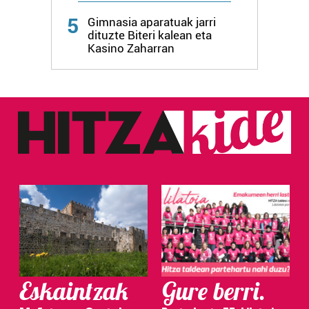
Webgune honek cookie propioak eta hirugarrenen cookie-
5
Gimnasia aparatuak jarri
fitxategiak erabiltzen ditu. Zure esperientzia eta
dituzte Biteri kalean eta
zerbitzuak hobetzeko asmoz, cookie teknologiaz
Kasino Zaharran
baliatzen gara. Ohar hau onartuz gero, teknologia hori
erabiltzeko baimen esplizitua ematen diguzu.
Gehiago
irakurri
Eskaintzak
Gure berri.