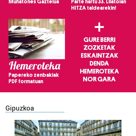
Muñatones Gaztelua
Parte hartu 33. Lilatoian
HITZA taldearekin!
+
GURE BERRI
ZOZKETAK
ESKAINTZAK
Hemeroteka
DENDA
HEMEROTEKA
Papereko zenbakiak
NOR GARA
PDF formatuan
Gipuzkoa