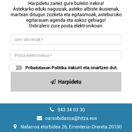
Harpidetu zaitez gure buletin irekira!
Astekarko eduki nagusiak, asteko albiste ikusienak,
martxan ditugun zozketa eta egitasmoak, asteburuko
egitarauen agenda eta askoz gehiago!
Ostiralero zure posta elektronikoan.
Pribatutasun Politika
irakurri eta onartzen dut.
Harpidetu
943 34 03 30
oarsobidasoa@hitza.eus
Nafarroa etorbidea 26, Errenteria-Orereta 20100