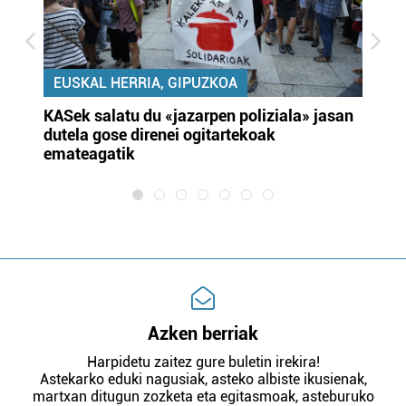
EUSKAL HERRIA, GIPUZKOA
KASek salatu du «jazarpen poliziala» jasan
Pa
dutela gose direnei ogitartekoak
da
emateagatik
«s
Azken berriak
Harpidetu zaitez gure buletin irekira!
Astekarko eduki nagusiak, asteko albiste ikusienak,
martxan ditugun zozketa eta egitasmoak, asteburuko