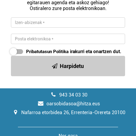
egitarauen agenda eta askoz gehiago!
Ostiralero zure posta elektronikoan.
Pribatutasun Politika
irakurri eta onartzen dut.
Harpidetu
943 34 03 30
oarsobidasoa@hitza.eus
Nafarroa etorbidea 26, Errenteria-Orereta 20100
Nor gara