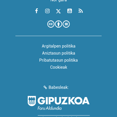
Argitalpen politika
Aniztasun politika
Pribatutasun politika
Cookieak
Babesleak: