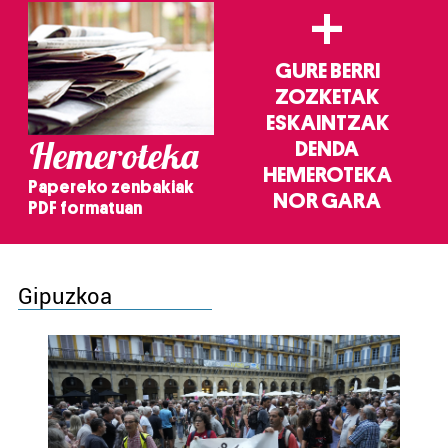
+
GURE BERRI
ZOZKETAK
ESKAINTZAK
Hemeroteka
DENDA
HEMEROTEKA
Papereko zenbakiak
NOR GARA
PDF formatuan
Gipuzkoa