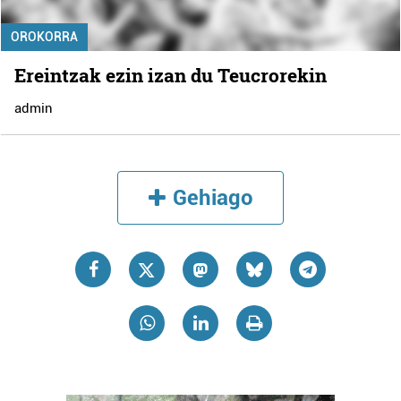
OROKORRA
Ereintzak ezin izan du Teucrorekin
admin
Gehiago