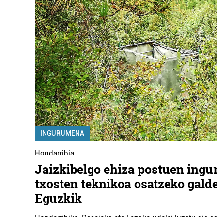
INGURUMENA
Hondarribia
Jaizkibelgo ehiza postuen ingu
txosten teknikoa osatzeko gald
Eguzkik