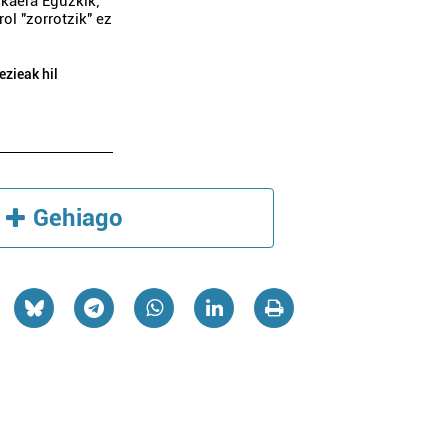
skaera Eguzkik;
ol "zorrotzik" ez
ezieak hil
Gehiago