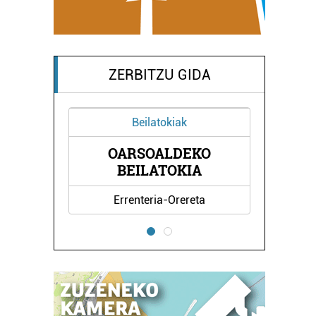
ZERBITZU GIDA
Beilatokiak
OARSOALDEKO
UA
G
BEILATOKIA
Errenteria-Orereta