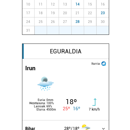
10
11
12
13
14
15
16
17
18
19
20
21
22
23
24
25
26
27
28
29
30
31
1
2
3
4
5
6
EGURALDIA
Iturria:
Irun
18º
Euria:
0mm
Hezetasuna:
100%
Lainoak:
69%
25º
16º
7 km/h
Elurra:
4500m
Bihar
28º
18º