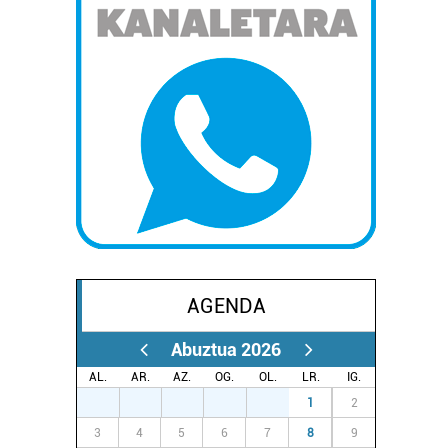
AGENDA
Abuztua 2026
AL.
AR.
AZ.
OG.
OL.
LR.
IG.
27
28
29
30
31
1
2
3
4
5
6
7
8
9