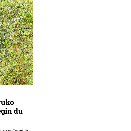
ruko
egin du