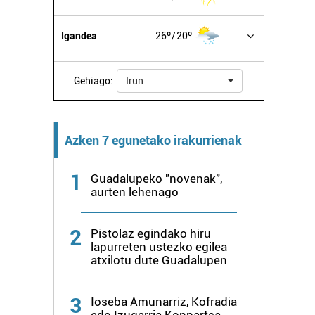
Igandea
26º
20º
Gehiago:
Irun
Azken 7 egunetako irakurrienak
1
Guadalupeko "novenak",
aurten lehenago
2
Pistolaz egindako hiru
lapurreten ustezko egilea
atxilotu dute Guadalupen
3
Ioseba Amunarriz, Kofradia