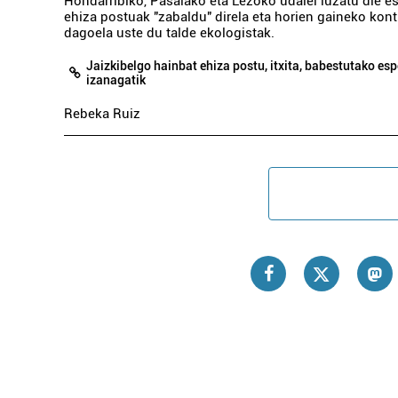
Hondarribiko, Pasaiako eta Lezoko udalei luzatu die e
ehiza postuak "zabaldu" direla eta horien gaineko kontr
dagoela uste du talde ekologistak.
Jaizkibelgo hainbat ehiza postu, itxita, babestutako esp
izanagatik
Rebeka Ruiz