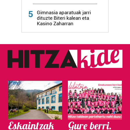
Webgune honek cookie propioak eta hirugarrenen cookie-
5
fitxategiak erabiltzen ditu. Zure esperientzia eta
Gimnasia aparatuak jarri
dituzte Biteri kalean eta
zerbitzuak hobetzeko asmoz, cookie teknologiaz
Kasino Zaharran
baliatzen gara. Ohar hau onartuz gero, teknologia hori
erabiltzeko baimen esplizitua ematen diguzu.
Gehiago
irakurri
Eskaintzak
Gure berri.