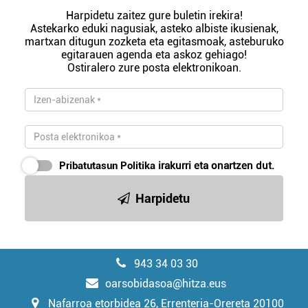
Harpidetu zaitez gure buletin irekira!
Astekarko eduki nagusiak, asteko albiste ikusienak,
martxan ditugun zozketa eta egitasmoak, asteburuko
egitarauen agenda eta askoz gehiago!
Ostiralero zure posta elektronikoan.
Pribatutasun Politika
irakurri eta onartzen dut.
Harpidetu
943 34 03 30
oarsobidasoa@hitza.eus
Nafarroa etorbidea 26, Errenteria-Orereta 20100