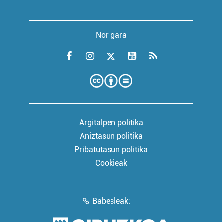
Nor gara
Argitalpen politika
Aniztasun politika
Pribatutasun politika
Cookieak
Babesleak: