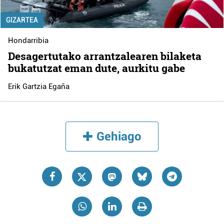
GIZARTEA
Hondarribia
Desagertutako arrantzalearen bilaketa
bukatutzat eman dute, aurkitu gabe
Erik Gartzia Egaña
Gehiago