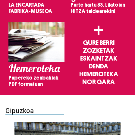
LA ENCARTADA
Parte hartu 33. Lilatoian
FABRIKA-MUSEOA
HITZA taldearekin!
+
GURE BERRI
ZOZKETAK
ESKAINTZAK
Hemeroteka
DENDA
HEMEROTEKA
Papereko zenbakiak
NOR GARA
PDF formatuan
Gipuzkoa