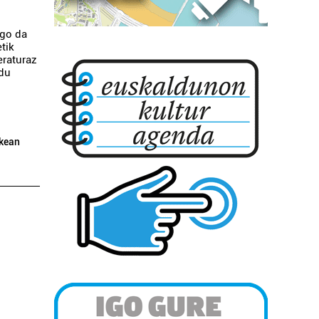
ngo da
tik
eraturaz
 du
rkean