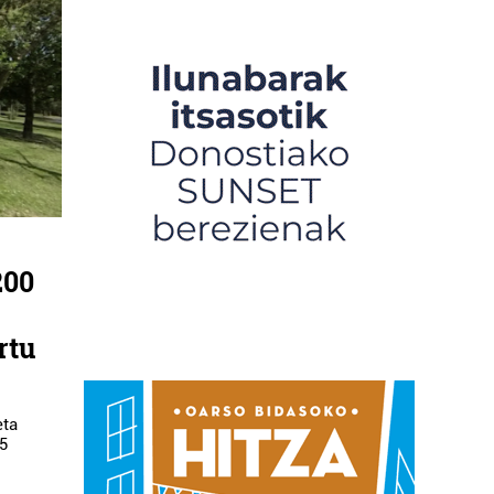
200
rtu
eta
85