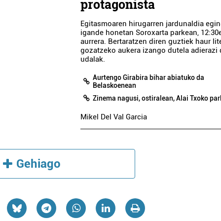
protagonista
Egitasmoaren hirugarren jardunaldia egi
igande honetan Soroxarta parkean, 12:30e
aurrera. Bertaratzen diren guztiek haur lit
gozatzeko aukera izango dutela adierazi
udalak.
Aurtengo Girabira bihar abiatuko da
Belaskoenean
Zinema nagusi, ostiralean, Alai Txoko pa
Mikel Del Val Garcia
Gehiago