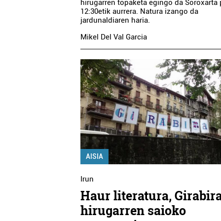
hirugarren topaketa egingo da Soroxarta 
12:30etik aurrera. Natura izango da
jardunaldiaren haria.
Mikel Del Val Garcia
Ikastetxeak
Higiezin agentziak
ELDUAYEN HIGIEZ
ZALDE HERRI ESKOLA
AGENTZIA
Oiartzun
Hondarribia
AISIA
Irun
Haur literatura, Girabir
hirugarren saioko