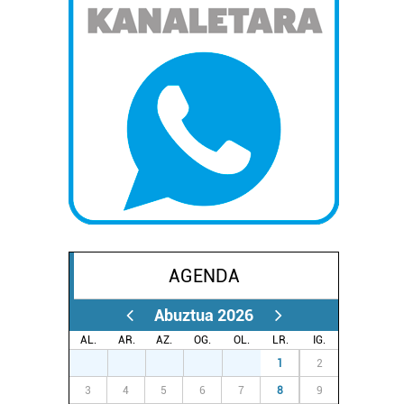
AGENDA
Abuztua 2026
AL.
AR.
AZ.
OG.
OL.
LR.
IG.
27
28
29
30
31
1
2
3
4
5
6
7
8
9