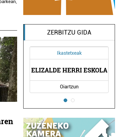
parkean,
ZERBITZU GIDA
Ikastetxeak
INEN
ELD
ELIZALDE HERRI ESKOLA
Oiartzun
aren