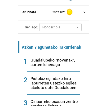
Larunbata
25º
18º
Gehiago:
Hondarribia
Azken 7 egunetako irakurrienak
1
Guadalupeko "novenak",
aurten lehenago
2
Pistolaz egindako hiru
lapurreten ustezko egilea
atxilotu dute Guadalupen
3
Oinaurreko osasun zentro