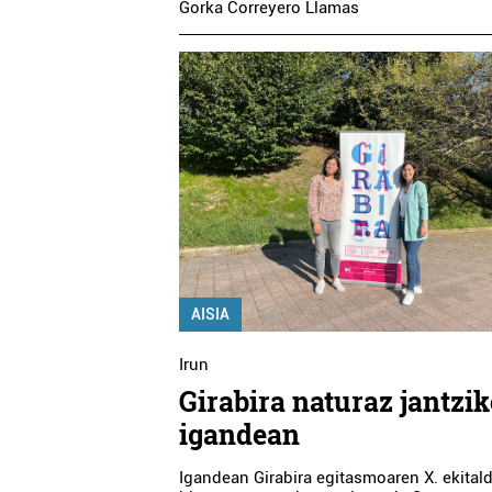
Gorka Correyero Llamas
AISIA
Irun
Girabira naturaz jantzik
igandean
Igandean Girabira egitasmoaren X. ekital