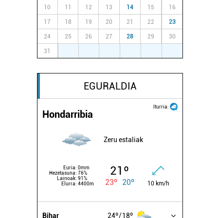
10
11
12
13
14
15
16
17
18
19
20
21
22
23
24
25
26
27
28
29
30
31
1
2
3
4
5
6
EGURALDIA
Iturria:
Hondarribia
Zeru estaliak
21º
Euria:
0mm
Hezetasuna:
76%
Lainoak:
91%
23º
20º
10 km/h
Elurra:
4400m
Bihar
24º
18º