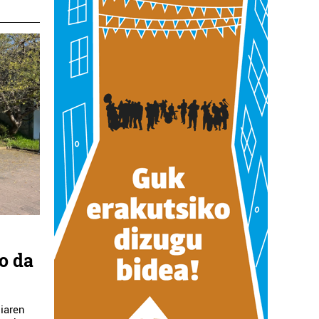
o da
diaren