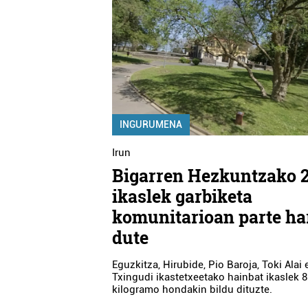
INGURUMENA
Irun
Bigarren Hezkuntzako 
ikaslek garbiketa
komunitarioan parte ha
dute
Eguzkitza, Hirubide, Pio Baroja, Toki Alai 
Txingudi ikastetxeetako hainbat ikaslek 
kilogramo hondakin bildu dituzte.