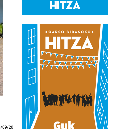
4
/
09
/
20