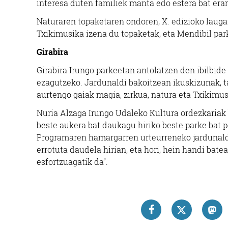
interesa duten familiek manta edo estera bat er
Errenteria-Orereta
Naturaren topaketaren ondoren, X. edizioko laugar
Txikimusika izena du topaketak, eta Mendibil park
Girabira
Girabira Irungo parkeetan antolatzen den ibilbide 
ezagutzeko. Jardunaldi bakoitzean ikuskizunak, ta
aurtengo gaiak magia, zirkua, natura eta Txikimus
Nuria Alzaga Irungo Udaleko Kultura ordezkariak b
beste aukera bat daukagu hiriko beste parke bat p
Programaren hamargarren urteurreneko jardunaldi
errotuta daudela hirian, eta hori, hein handi bat
esfortzuagatik da”.