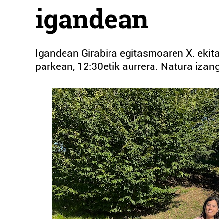
igandean
Igandean Girabira egitasmoaren X. ekita
parkean, 12:30etik aurrera. Natura izang