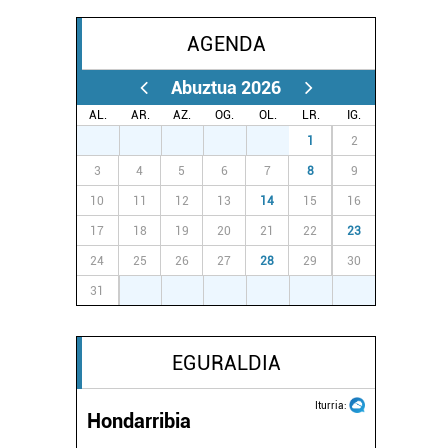
AGENDA
Abuztua 2026
AL.
AR.
AZ.
OG.
OL.
LR.
IG.
27
28
29
30
31
1
2
3
4
5
6
7
8
9
10
11
12
13
14
15
16
17
18
19
20
21
22
23
24
25
26
27
28
29
30
31
1
2
3
4
5
6
EGURALDIA
Iturria:
Hondarribia