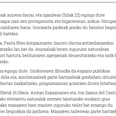
ak aurrera darrai, eta igandean (hilak 22) egingo dute
gia izan zen protagonista, eta bigarrenean, zirkua. Hiruga
unaldiaren haria. Soroxarta parkeak jasoko du familiei begi
i batekin.
da, Panta Rhei konpainiaren
Izarren Hartza
antzezlanarekin.
zatzeko lan bat da. Animaliak beren ingurune naturalean
ri hartuta, beldurraren agerpenak deuseztatzeko eta nork 
zeko.
 egingo dute. Girabirearen filosofia da espazio publikoa
dela eta, antolatzaileek parte hartzaileak gonbidatu dituzt
bertan bazkaltzeko, programazioaz gozatzen duten bitartea
:30etik 16:30era. Artean Espazioaren eta Jon Saenz del Casti
Ikastetxeak
Barne diseinua
otako elementu naturalak sormen lanetarako euskarri gisa
tzako masajeen hasi-masien inguruko tailer bat emango du.
RERETA IKASTOLA
ORBEGOZO DEKORA
liei begirakoa da jarduera. Masajeen tailerrean parte hartze