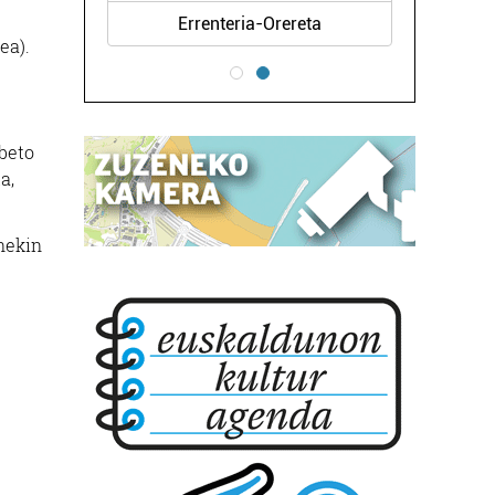
Errenteria-Orereta
ea).
obeto
a,
onekin