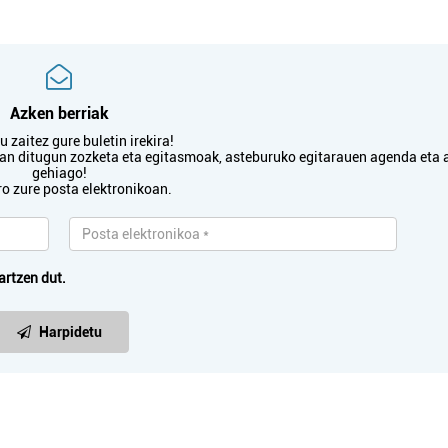
Azken berriak
 zaitez gure buletin irekira!
txan ditugun zozketa eta egitasmoak, asteburuko egitarauen agenda eta 
gehiago!
ro zure posta elektronikoan.
artzen dut.
Harpidetu