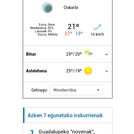
Oskarbi
21º
Euria:
0mm
Hezetasuna:
92%
Lainoak:
0%
27º
19º
10 km/h
Elurra:
4400m
Bihar
25º
20º
Astelehena
25º
19º
Gehiago:
Hondarribia
Azken 7 egunetako irakurrienak
1
Guadalupeko "novenak",