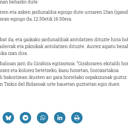
aman beharko dute.
Errenteria-Orereta
Errenteria-Orereta
ren eta azken jardunaldia egingo dute urriaren 13an (igand
ean egingo da, 12:30etik 16:30era.
bat da, eta gaikako jardunaldiak antolatzen dituzte hiria h
ilerrak eta piknikak antolatzen dituzte. Aurrez aipatu bezal
ika izan dira.
alioan jarri du Girabira egitasmoa: “Girabiraren ekitaldi h
ozez eta kolorez betetzeko, kasu honetan, Soroxartakoa.
 bakoitzean ikusten ari gara horrelako ospakizunak guztiz
ean Txikis del Bidasoak urte hauetan guztietan egin duen