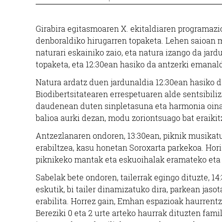
Girabira egitasmoaren X. ekitaldiaren programazio
denboraldiko hirugarren topaketa. Lehen saioan ma
naturari eskainiko zaio, eta natura izango da jard
topaketa, eta 12:30ean hasiko da antzerki emanald
Natura ardatz duen jardunaldia 12:30ean hasiko 
Biodibertsitatearen errespetuaren alde sentsibili
daudenean duten sinpletasuna eta harmonia oinar
balioa aurki dezan, modu zoriontsuago bat eraikit
Antzezlanaren ondoren, 13:30ean, piknik musikatua
erabiltzea, kasu honetan Soroxarta parkekoa. Hori 
piknikeko mantak eta eskuoihalak eramateko eta 
Sabelak bete ondoren, tailerrak egingo dituzte, 14
Barne diseinua
eskutik, bi tailer dinamizatuko dira, parkean jas
erabilita. Horrez gain, Emhan espazioak haurren
ORBEGOZO DEKORAZIOA
O
Bereziki 0 eta 2 urte arteko haurrak dituzten fami