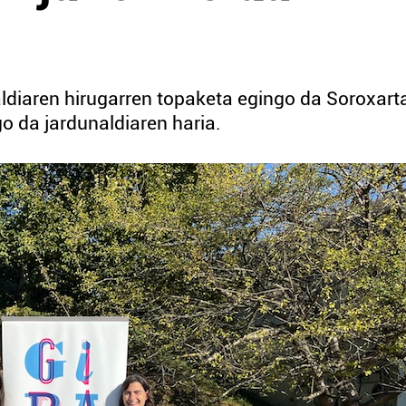
ldiaren hirugarren topaketa egingo da Soroxart
o da jardunaldiaren haria.