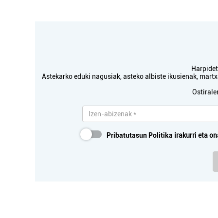
Harpidetu
Astekarko eduki nagusiak, asteko albiste ikusienak, mar
Ostirale
Pribatutasun Politika
irakurri eta on