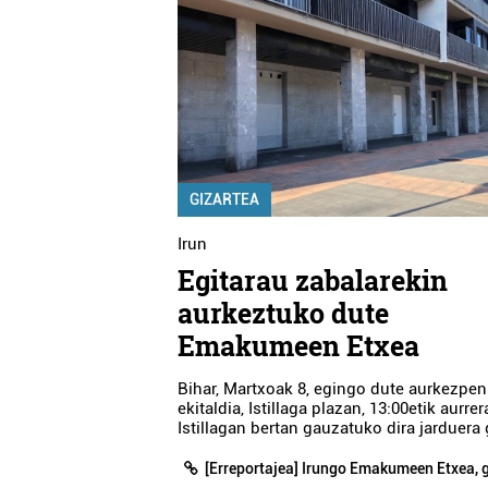
GIZARTEA
Irun
Egitarau zabalarekin
aurkeztuko dute
Emakumeen Etxea
Bihar, Martxoak 8, egingo dute aurkezpen
ekitaldia, Istillaga plazan, 13:00etik aurrer
Istillagan bertan gauzatuko dira jarduera 
[Erreportajea] Irungo Emakumeen Etxea, 