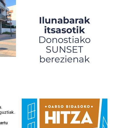
a.
guztiak.
gertu