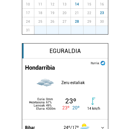
10
11
12
13
14
15
16
17
18
19
20
21
22
23
24
25
26
27
28
29
30
31
1
2
3
4
5
6
EGURALDIA
Iturria:
Hondarribia
Zeru estaliak
23º
Euria:
0mm
Hezetasuna:
67%
Lainoak:
49%
23º
20º
14 km/h
Elurra:
4300m
Bihar
24º
17º