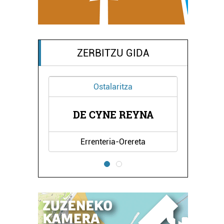
ZERBITZU GIDA
Ostalaritza
A
DE CYNE REYNA
Errenteria-Orereta