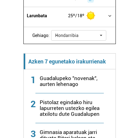
Larunbata
25º
18º
Gehiago:
Hondarribia
Azken 7 egunetako irakurrienak
1
Guadalupeko "novenak",
aurten lehenago
2
Pistolaz egindako hiru
lapurreten ustezko egilea
atxilotu dute Guadalupen
3
Gimnasia aparatuak jarri