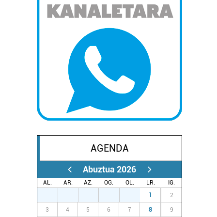
AGENDA
Abuztua 2026
AL.
AR.
AZ.
OG.
OL.
LR.
IG.
27
28
29
30
31
1
2
3
4
5
6
7
8
9