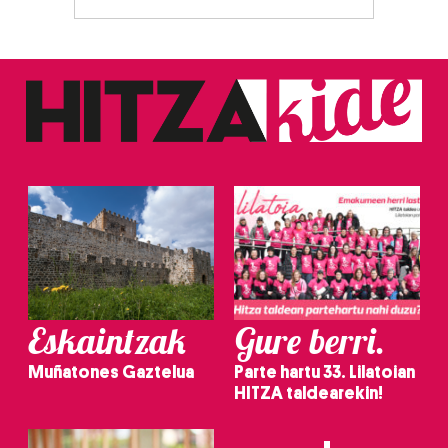
Eskaintzak
Gure berri.
Muñatones Gaztelua
Parte hartu 33. Lilatoian
HITZA taldearekin!