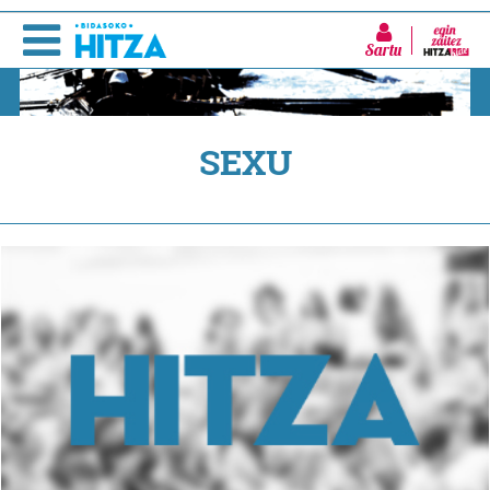
Sartu
SEXU