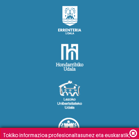
Tokiko informazioa profesionaltasunez eta euskaratik,