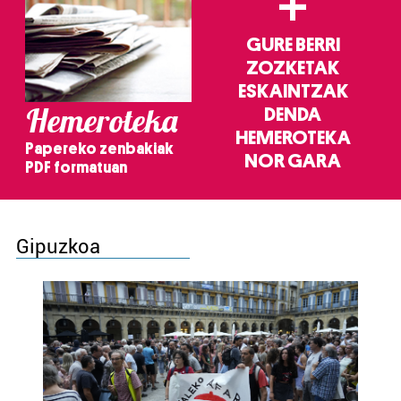
+
GURE BERRI
ZOZKETAK
ESKAINTZAK
Hemeroteka
DENDA
HEMEROTEKA
Papereko zenbakiak
NOR GARA
PDF formatuan
Gipuzkoa