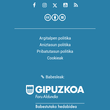
Argitalpen politika
Aniztasun politika
Pribatutasun politika
Cookieak
Babesleak: