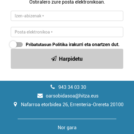
Ostiralero zure posta elektronikoan.
Pribatutasun Politika
irakurri eta onartzen dut.
Harpidetu
943 34 03 30
oarsobidasoa@hitza.eus
Nafarroa etorbidea 26, Errenteria-Orereta 20100
Nor gara