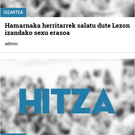
GIZARTEA
Hamarnaka herritarrek salatu dute Lezon
izandako sexu erasoa
admin