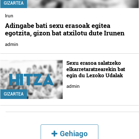
GIZARTEA
Irun
Adingabe bati sexu erasoak egitea
egotzita, gizon bat atxilotu dute Irunen
admin
Sexu erasoa salatzeko
elkarretaratzearekin bat
egin du Lezoko Udalak
admin
GIZARTEA
Gehiago