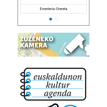
Errenteria-Orereta