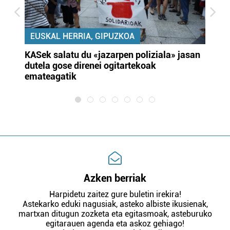
EUSKAL HERRIA, GIPUZKOA
KASek salatu du «jazarpen poliziala» jasan
Pa
dutela gose direnei ogitartekoak
da
emateagatik
«s
Azken berriak
Harpidetu zaitez gure buletin irekira!
Astekarko eduki nagusiak, asteko albiste ikusienak,
martxan ditugun zozketa eta egitasmoak, asteburuko
egitarauen agenda eta askoz gehiago!