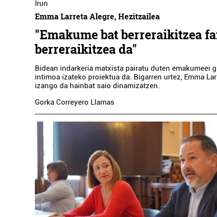
Irun
Emma Larreta Alegre, Hezitzailea
"Emakume bat berreraikitzea fa
berreraikitzea da"
Bidean indarkeria matxista pairatu duten emakumeei 
intimoa izateko proiektua da. Bigarren urtez, Emma Lar
izango da hainbat saio dinamizatzen.
Gorka Correyero Llamas