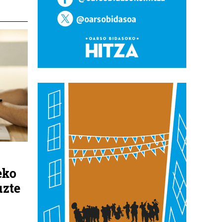
eko
uzte