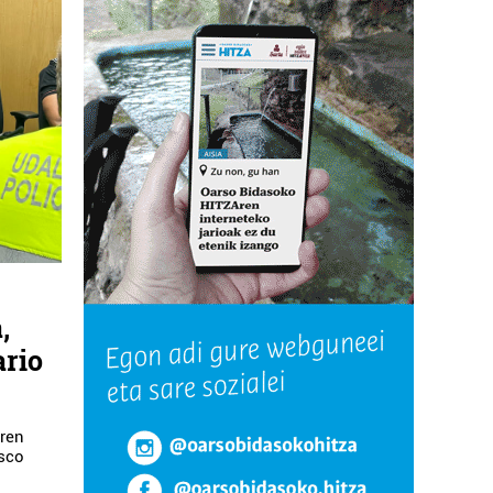
,
ario
aren
isco