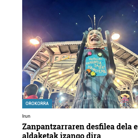
OROKORRA
Irun
Zanpantzarraren desfilea dela e
aldaketak izango dira