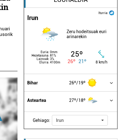
kin
Iturria:
Irun
nuari
Zeru hodeitsuak euri
ausorik
arinarekin
25º
Euria:
0mm
Hezetasuna:
81%
Lainoak:
3%
26º
21º
8 km/h
Elurra:
4100m
Bihar
26º
19º
Asteartea
27º
18º
Gehiago:
Irun