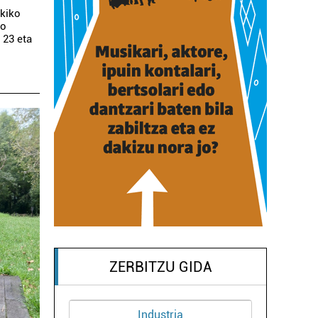
ekiko
go
 23 eta
ZERBITZU GIDA
Industria