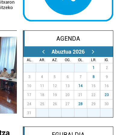
itxaron
kitzeko
AGENDA
Abuztua 2026
AL.
AR.
AZ.
OG.
OL.
LR.
IG.
27
28
29
30
31
1
2
3
4
5
6
7
8
9
10
11
12
13
14
15
16
17
18
19
20
21
22
23
24
25
26
27
28
29
30
31
1
2
3
4
5
6
tza
EGURALDIA