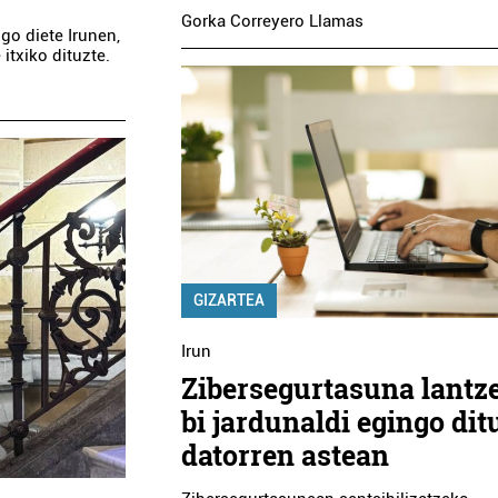
Gorka Correyero Llamas
go diete Irunen,
itxiko dituzte.
GIZARTEA
Irun
Zibersegurtasuna lantz
bi jardunaldi egingo dit
datorren astean