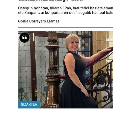
Ostegun honetan, hilaren 12an, inauteriei hasiera eman
eta Zanpantzar konpartsaren desfileagatik hainbat kale 
Gorka Correyero Llamas
GIZARTEA