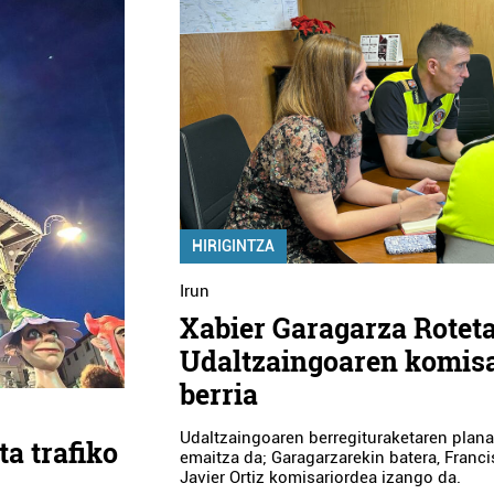
HIRIGINTZA
Irun
Xabier Garagarza Roteta
Udaltzaingoaren komis
berria
Udaltzaingoaren berregituraketaren plan
ta trafiko
emaitza da; Garagarzarekin batera, Franc
Javier Ortiz komisariordea izango da.