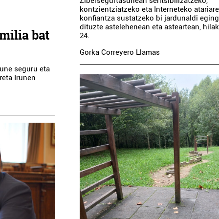
Zibersegurtasunean sentsibilizatzeko,
kontzientziatzeko eta Interneteko atariar
konfiantza sustatzeko bi jardunaldi egin
dituzte astelehenean eta asteartean, hilak
milia bat
24.
Gorka Correyero Llamas
gune seguru eta
reta Irunen
Industria
Kirol elkarteak