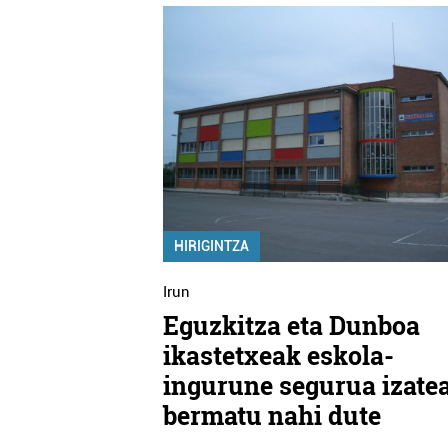
HIRIGINTZA
Irun
Eguzkitza eta Dunboa
ikastetxeak eskola-
ingurune segurua izate
bermatu nahi dute