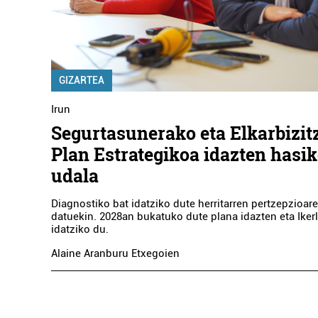
GIZARTEA
Irun
Segurtasunerako eta Elkarbizit
Plan Estrategikoa idazten hasik
udala
Diagnostiko bat idatziko dute herritarren pertzepzioare
datuekin. 2028an bukatuko dute plana idazten eta Iker
idatziko du.
Alaine Aranburu Etxegoien