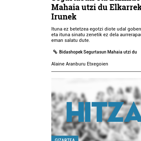
Mahaia utzi du Elkarre
Irunek
Ituna ez betetzea egotzi diote udal gober
eta ituna sinatu zenetik ez dela aurrerap
eman salatu dute.
Bidashopek Segurtasun Mahaia utzi du
Alaine Aranburu Etxegoien
GIZARTEA