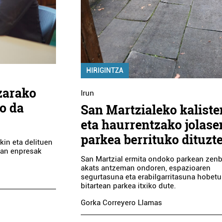
ABB NIESSEN
TXINGUDI RUGBY 
Oiartzun
Irun
HIRIGINTZA
zarako
Irun
o da
San Martzialeko kaliste
eta haurrentzako jolase
parkea berrituko dituzt
kin eta delituen
lan enpresak
San Martzial ermita ondoko parkean zenb
akats antzeman ondoren, espazioaren
segurtasuna eta erabilgarritasuna hobetu
bitartean parkea itxiko dute.
Gorka Correyero Llamas