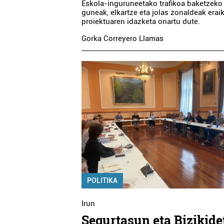
Eskola-inguruneetako trafikoa baketzeko 
guneak, elkartze eta jolas zonaldeak erai
proiektuaren idazketa onartu dute.
Gorka Correyero Llamas
POLITIKA
Irun
Segurtasun eta Bizikide