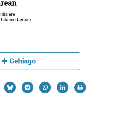
arean
ldia ere
 taldeen bertsio
Gehiago
Ileapaindegiak
Estetika