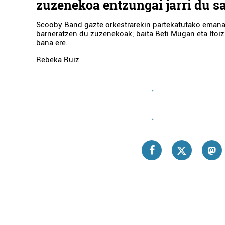
zuzenekoa entzungai jarri du s
Scooby Band gazte orkestrarekin partekatutako emana
barneratzen du zuzenekoak; baita Beti Mugan eta Itoiz
bana ere.
Rebeka Ruiz