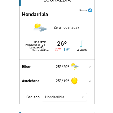
Iturria:
Hondarribia
Zeru hodeitsuak
26º
Euria:
0mm
Hezetasuna:
70%
Lainoak:
6%
27º
19º
4 km/h
Elurra:
4200m
Bihar
25º
20º
Astelehena
25º
19º
Gehiago:
Hondarribia