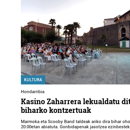
KULTURA
Hondarribia
Kasino Zaharrera lekualdatu di
biharko kontzertuak
Marmoka eta Scooby Band taldeak ariko dira bihar oho
20:00etan abiatuta. Gonbidapenak jasotzea ezinbestek