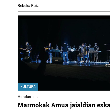
Rebeka Ruiz
KULTURA
Hondarribia
Marmokak Amua jaialdian eska