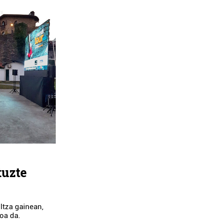
tuzte
ltza gainean,
oa da.