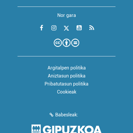
Nor gara
Argitalpen politika
Aniztasun politika
Pribatutasun politika
Cookieak
Babesleak: