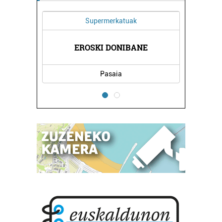
Supermerkatuak
DA
EROSKI DONIBANE
B
Pasaia