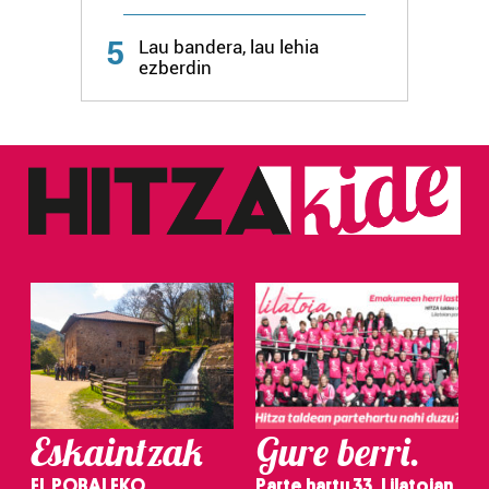
Webgune honek cookie propioak eta hirugarrenen cookie-
fitxategiak erabiltzen ditu. Zure esperientzia eta
5
Lau bandera, lau lehia
zerbitzuak hobetzeko asmoz, cookie teknologiaz
ezberdin
baliatzen gara. Ohar hau onartuz gero, teknologia hori
erabiltzeko baimen esplizitua ematen diguzu.
Gehiago
irakurri
Eskaintzak
Gure berri.
EL POBALEKO
Parte hartu 33. Lilatoian