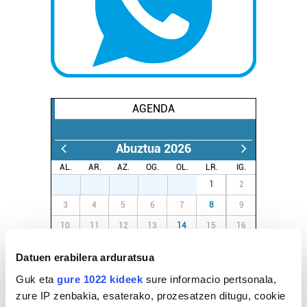
AGENDA
Abuztua 2026
AL.
AR.
AZ.
OG.
OL.
LR.
IG.
27
28
29
30
31
1
2
3
4
5
6
7
8
9
10
11
12
13
14
15
16
17
18
19
20
21
22
23
Datuen erabilera arduratsua
24
25
26
27
28
29
30
Guk eta
gure 1022 kideek
sure informacio pertsonala,
31
1
2
3
4
5
6
zure IP zenbakia, esaterako, prozesatzen ditugu, cookie