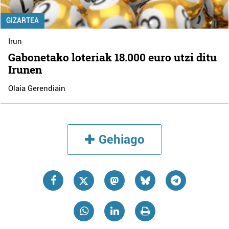
GIZARTEA
Irun
Gabonetako loteriak 18.000 euro utzi ditu
Irunen
Olaia Gerendiain
Gehiago