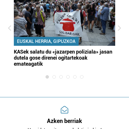
EUSKAL HERRIA, GIPUZKOA
KASek salatu du «jazarpen poliziala» jasan
Pa
dutela gose direnei ogitartekoak
da
emateagatik
«s
Azken berriak