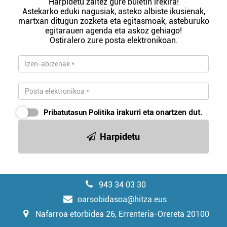
Harpidetu zaitez gure buletin irekira!
Astekarko eduki nagusiak, asteko albiste ikusienak,
martxan ditugun zozketa eta egitasmoak, asteburuko
egitarauen agenda eta askoz gehiago!
Ostiralero zure posta elektronikoan.
Pribatutasun Politika
irakurri eta onartzen dut.
Harpidetu
943 34 03 30
oarsobidasoa@hitza.eus
Nafarroa etorbidea 26, Errenteria-Orereta 20100