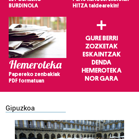
BURDINOLA
HITZA taldearekin!
+
GURE BERRI
ZOZKETAK
ESKAINTZAK
Hemeroteka
DENDA
HEMEROTEKA
Papereko zenbakiak
NOR GARA
PDF formatuan
Gipuzkoa