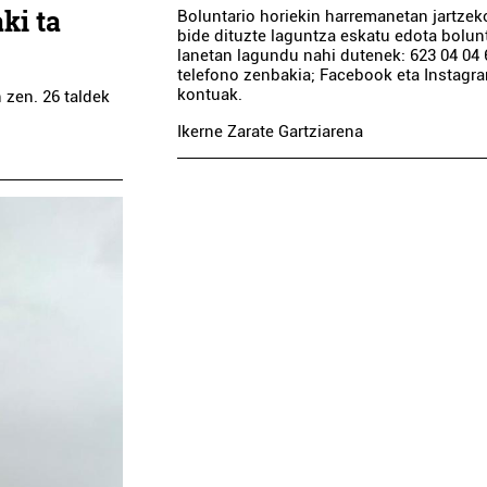
ki ta
Boluntario horiekin harremanetan jartzek
bide dituzte laguntza eskatu edota bolun
lanetan lagundu nahi dutenek: 623 04 04 
telefono zenbakia; Facebook eta Instagr
kontuak.
 zen. 26 taldek
Ikerne Zarate Gartziarena
Ostalaritza
Estetika
ERI TABERNA
ITZIAR EDERGINTZA
enteria-Orereta
Oiartzun