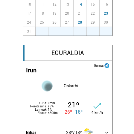
10
11
12
13
14
15
16
17
18
19
20
21
22
23
24
25
26
27
28
29
30
31
1
2
3
4
5
6
EGURALDIA
Iturria:
Irun
Oskarbi
21º
Euria:
0mm
Hezetasuna:
93%
Lainoak:
1%
26º
16º
9 km/h
Elurra:
4500m
Bihar
28º
18º