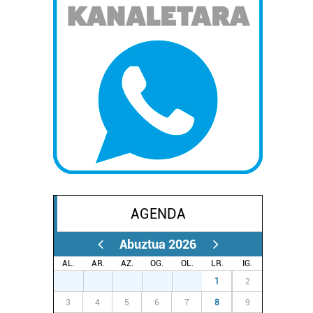
AGENDA
Abuztua 2026
AL.
AR.
AZ.
OG.
OL.
LR.
IG.
27
28
29
30
31
1
2
3
4
5
6
7
8
9