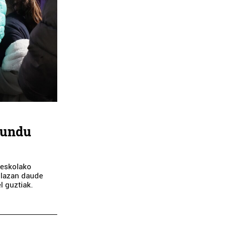
hundu
 eskolako
plazan daude
l guztiak.