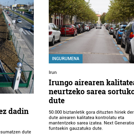
INGURUMENA
Irun
Irungo airearen kalitate
neurtzeko sarea sortuk
dute
ez dadin
50.000 biztanletik gora dituzten hiriek der
dute airearen kalitatea kontrolatu eta
mantentzeko sarea izatea. Next Generati
funtsekin gauzatuko dute.
a sumatzen dute