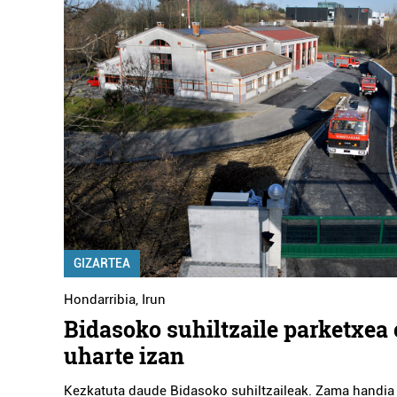
GIZARTEA
Hondarribia
,
Irun
Bidasoko suhiltzaile parketxea 
uharte izan
Kezkatuta daude Bidasoko suhiltzaileak. Zama handi