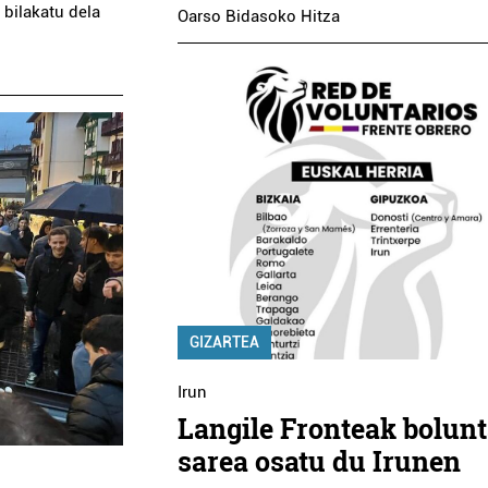
bilakatu dela
Oarso Bidasoko Hitza
GIZARTEA
Irun
Langile Fronteak bolunt
sarea osatu du Irunen