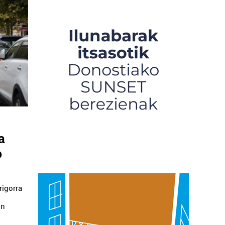
a
o
rigorra
on