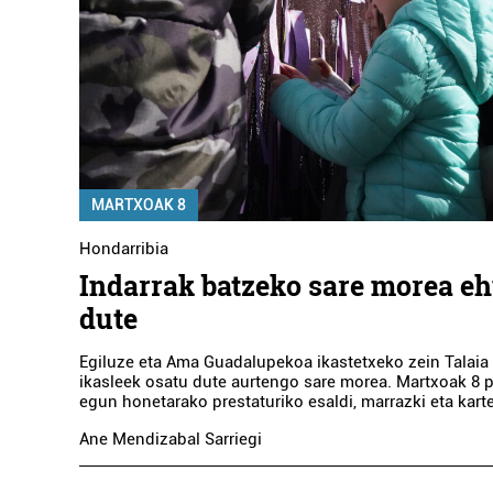
MARTXOAK 8
Hondarribia
Indarrak batzeko sare morea e
dute
Egiluze eta Ama Guadalupekoa ikastetxeko zein Talaia
ikasleek osatu dute aurtengo sare morea. Martxoak 8 
egun honetarako prestaturiko esaldi, marrazki eta karte
Ane Mendizabal Sarriegi