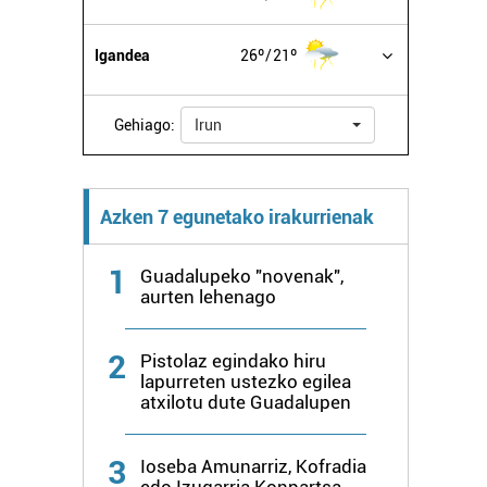
Igandea
26º
21º
Gehiago:
Irun
Azken 7 egunetako irakurrienak
1
Guadalupeko "novenak",
aurten lehenago
2
Pistolaz egindako hiru
lapurreten ustezko egilea
atxilotu dute Guadalupen
3
Ioseba Amunarriz, Kofradia