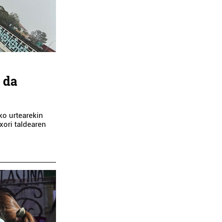
 da
ko urtearekin
xori taldearen