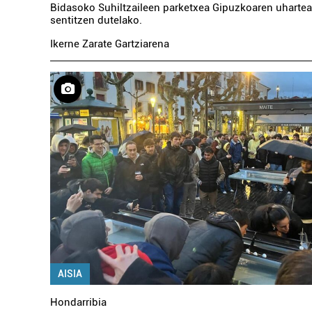
Bidasoko Suhiltzaileen parketxea Gipuzkoaren uhartea 
sentitzen dutelako.
Ikerne Zarate Gartziarena
AISIA
Hondarribia