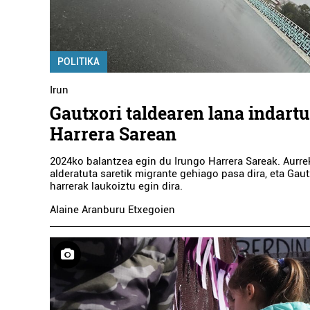
POLITIKA
Irun
Gautxori taldearen lana indartu
Harrera Sarean
2024ko balantzea egin du Irungo Harrera Sareak. Aurre
alderatuta saretik migrante gehiago pasa dira, eta Gaut
harrerak laukoiztu egin dira.
Alaine Aranburu Etxegoien