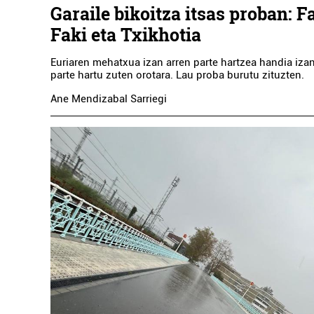
Garaile bikoitza itsas proban: Fa
Faki eta Txikhotia
Euriaren mehatxua izan arren parte hartzea handia izan
parte hartu zuten orotara. Lau proba burutu zituzten.
Ane Mendizabal Sarriegi
VIT
Err