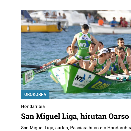
OROKORRA
Hondarribia
San Miguel Liga, hirutan Oarso
San Miguel Liga, aurten, Pasaiara bitan eta Hondarribira