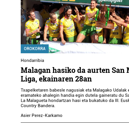
OROKORRA
Hondarribia
Malagan hasiko da aurten San 
Liga, ekainaren 28an
Txapelketaren babesle nagusiak eta Malagako Udalak 
eramateko ahalegin handia egin dutela gaineratu du S
La Malagueta hondartzan hasi eta bukatuko da III. Eu
Country Bandera.
Asier Perez-Karkamo