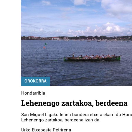
OROKORRA
Hondarribia
Lehenengo zartakoa, berdeena
San Miguel Ligako lehen bandera etxera ekarri du Hond
Lehenengo zartakoa, berdeena izan da.
Urko Etxebeste Petrirena