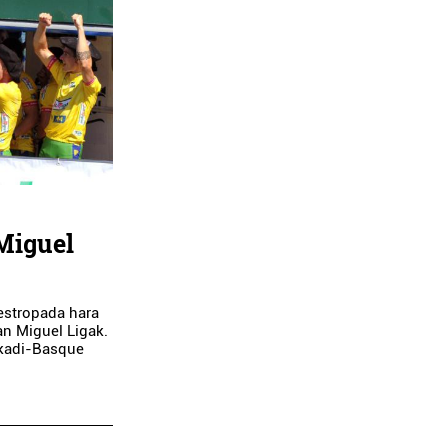
Miguel
estropada hara
an Miguel Ligak.
skadi-Basque