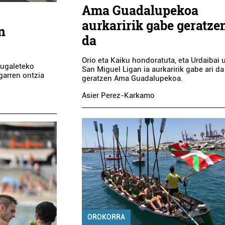
Ama Guadalupekoa
aurkaririk gabe geratzen
n
da
Orio eta Kaiku hondoratuta, eta Urdaibai u
tugaleteko
San Miguel Ligan ia aurkaririk gabe ari da
garren ontzia
geratzen Ama Guadalupekoa.
Asier Perez-Karkamo
OROKORRA