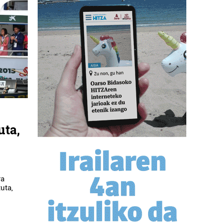
uta,
ra
tuta,