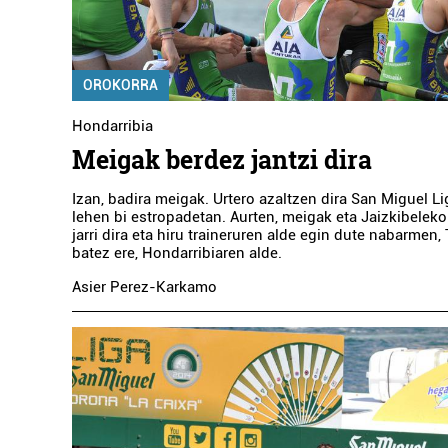
OROKORRA
Hondarribia
Meigak berdez jantzi dira
Izan, badira meigak. Urtero azaltzen dira San Miguel L
lehen bi estropadetan. Aurten, meigak eta Jaizkibelek
jarri dira eta hiru traineruren alde egin dute nabarmen, 
batez ere, Hondarribiaren alde.
Asier Perez-Karkamo