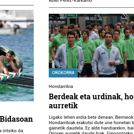
Asier Perez-Karkamo
OROKORRA
Hondarribia
Berdeak eta urdinak, ho
aurretik
 Bidasoan
Ligako lehen erdia bete denean, Bermeok
Hondarribiak erakutsi dute une honetan 
gainetik daudela. Ez alde handiarekin, ba
 iritsiko da.
Orioren aurretik daude biak. Gainontzeko