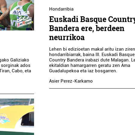
Hondarribia
Euskadi Basque Countr
Bandera ere, berdeen
neurrikoa
Lehen bi edizioetan makal aritu izan zire
hondarribiarrak, baina III. Euskadi Basque
igako Galiziako
Country Bandera irabazi dute Malagan. 
o sorginak ados
ekitaldian hamargarren geratu zen Ama
Tiran, Cabo, eta
Guadalupekoa eta iaz bosgarren.
Asier Perez-Karkamo