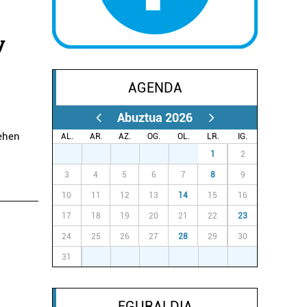
y
AGENDA
n
Abuztua 2026
Lehen
AL.
AR.
AZ.
OG.
OL.
LR.
IG.
27
28
29
30
31
1
2
3
4
5
6
7
8
9
10
11
12
13
14
15
16
17
18
19
20
21
22
23
24
25
26
27
28
29
30
31
1
2
3
4
5
6
EGURALDIA