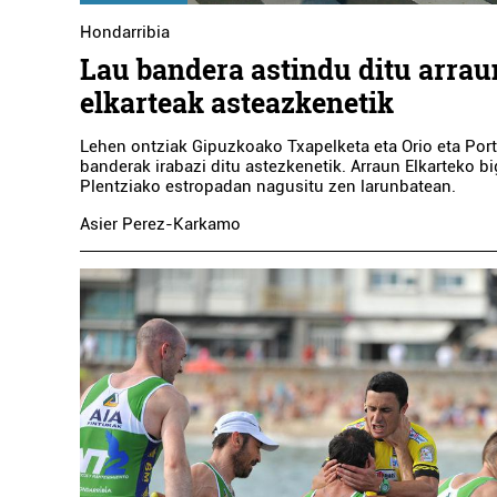
Hondarribia
Lau bandera astindu ditu arrau
elkarteak asteazkenetik
Lehen ontziak Gipuzkoako Txapelketa eta Orio eta Por
banderak irabazi ditu astezkenetik. Arraun Elkarteko bi
Plentziako estropadan nagusitu zen larunbatean.
Asier Perez-Karkamo