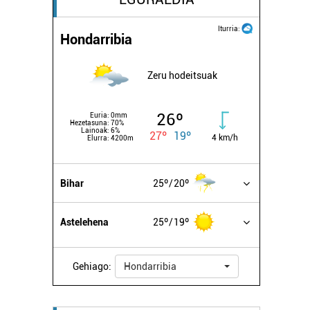
Iturria:
Hondarribia
Zeru hodeitsuak
26º
Euria:
0mm
Hezetasuna:
70%
Lainoak:
6%
27º
19º
4 km/h
Elurra:
4200m
Bihar
25º
20º
Astelehena
25º
19º
Gehiago:
Hondarribia