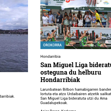
OROKORRA
Hondarribia
San Miguel Liga biderat
osteguna du helburu
Hondarribiak
Larunbatean Bilbon hamabigarren bande
lortuta eta atzo Urdaibairen atzetik sailka
arribiak.
San Miguel Liga bideratuta utzi du Ama
Guadalupekoak.