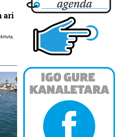
 ari
kituta,