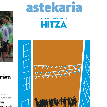
rien
 eta
besteen
ina
 ontziek