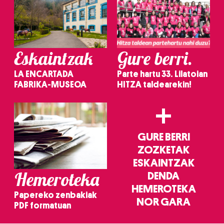
Eskaintzak
Gure berri.
LA ENCARTADA
Parte hartu 33. Lilatoian
FABRIKA-MUSEOA
HITZA taldearekin!
+
GURE BERRI
ZOZKETAK
ESKAINTZAK
Hemeroteka
DENDA
HEMEROTEKA
Papereko zenbakiak
NOR GARA
PDF formatuan