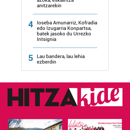
anitzarekin
4
Ioseba Amunarriz, Kofradia
edo Izugarria Konpartsa,
batek jasoko du Urrezko
Intsignia
5
Lau bandera, lau lehia
ezberdin