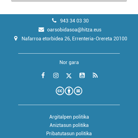
943 34 03 30
oarsobidasoa@hitza.eus
Nafarroa etorbidea 26, Errenteria-Orereta 20100
Nor gara
Argitalpen politika
Aniztasun politika
Pribatutasun politika