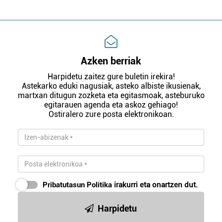
Azken berriak
Harpidetu zaitez gure buletin irekira!
Astekarko eduki nagusiak, asteko albiste ikusienak,
martxan ditugun zozketa eta egitasmoak, asteburuko
egitarauen agenda eta askoz gehiago!
Ostiralero zure posta elektronikoan.
Pribatutasun Politika
irakurri eta onartzen dut.
Harpidetu