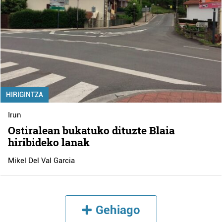
HIRIGINTZA
Irun
Ostiralean bukatuko dituzte Blaia
hiribideko lanak
Mikel Del Val Garcia
Gehiago