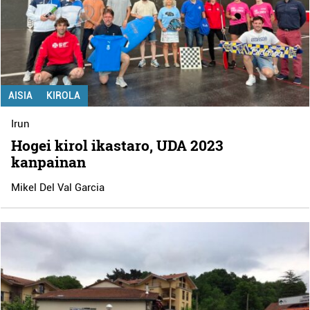
AISIA
KIROLA
Irun
Hogei kirol ikastaro, UDA 2023
kanpainan
Mikel Del Val Garcia