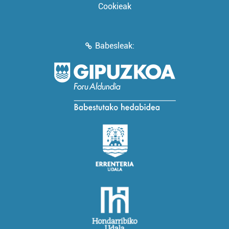
Cookieak
Babesleak: