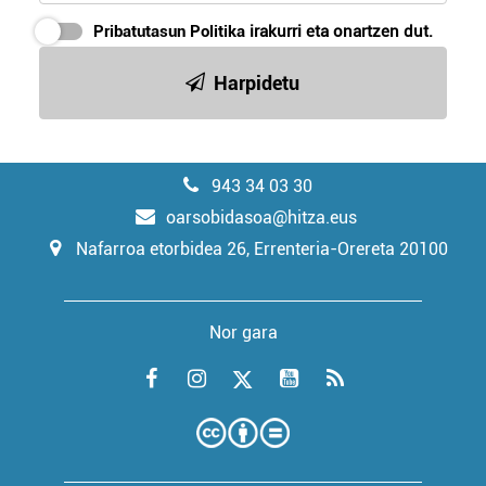
Pribatutasun Politika
irakurri eta onartzen dut.
Harpidetu
943 34 03 30
oarsobidasoa@hitza.eus
Nafarroa etorbidea 26, Errenteria-Orereta 20100
Nor gara