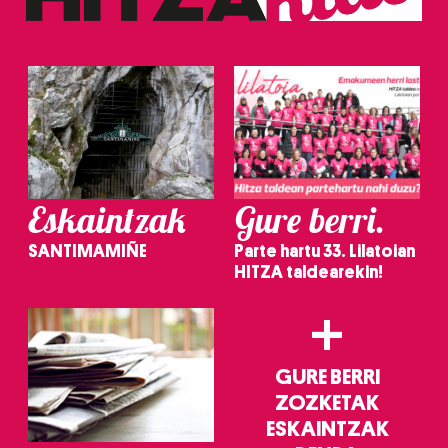
Eskaintzak
Gure berri.
SANTIMAMIÑE
Parte hartu 33. Lilatoian
HITZA taldearekin!
+
GURE BERRI
ZOZKETAK
ESKAINTZAK