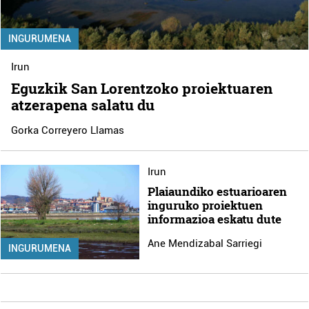
INGURUMENA
Irun
Eguzkik San Lorentzoko proiektuaren
atzerapena salatu du
Gorka Correyero Llamas
Irun
Plaiaundiko estuarioaren
inguruko proiektuen
informazioa eskatu dute
Ane Mendizabal Sarriegi
INGURUMENA