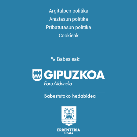
Argitalpen politika
Aniztasun politika
Pribatutasun politika
Cookieak
Babesleak: