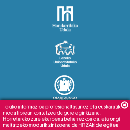
Tokiko informazioa profesionaltasunez eta euskaratik,
modu librean kontatzea da gure eginkizuna.
Horretarako zure ekarpena beharrezkoa da, eta ongi
maitatzeko modurik zintzoena da HITZAkide egitea.