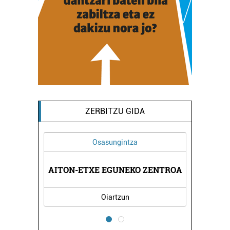
ZERBITZU GIDA
Osasungintza
AITON-ETXE EGUNEKO ZENTROA
JAKO
Oiartzun