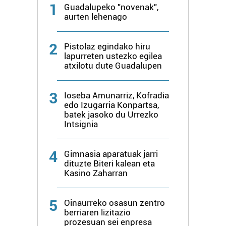
1
Guadalupeko "novenak",
aurten lehenago
2
Pistolaz egindako hiru
lapurreten ustezko egilea
atxilotu dute Guadalupen
3
Ioseba Amunarriz, Kofradia
edo Izugarria Konpartsa,
batek jasoko du Urrezko
Intsignia
4
Gimnasia aparatuak jarri
dituzte Biteri kalean eta
Kasino Zaharran
5
Oinaurreko osasun zentro
berriaren lizitazio
prozesuan sei enpresa