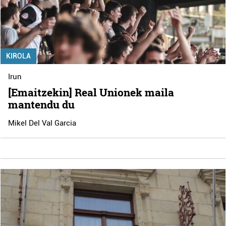
KIROLA
Irun
[Emaitzekin] Real Unionek maila
mantendu du
Mikel Del Val Garcia