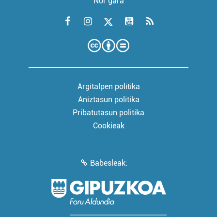
Nor gara
Argitalpen politika
Aniztasun politika
Pribatutasun politika
Cookieak
Babesleak: