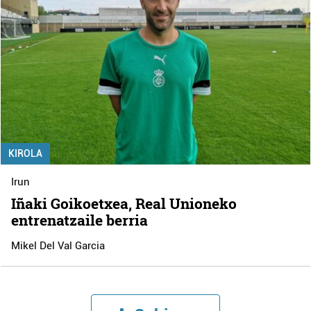
KIROLA
Irun
Iñaki Goikoetxea, Real Unioneko
entrenatzaile berria
Mikel Del Val Garcia