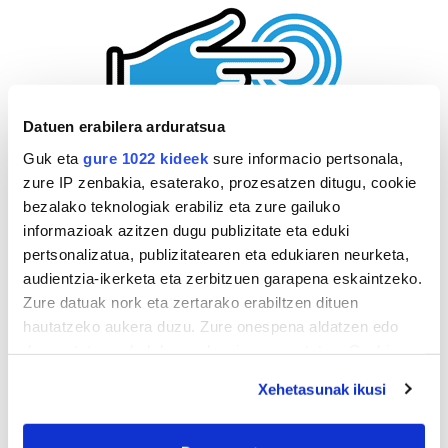
Datuen erabilera arduratsua
Guk eta
gure 1022 kideek
sure informacio pertsonala,
zure IP zenbakia, esaterako, prozesatzen ditugu, cookie
bezalako teknologiak erabiliz eta zure gailuko
informazioak azitzen dugu publizitate eta eduki
pertsonalizatua, publizitatearen eta edukiaren neurketa,
audientzia-ikerketa eta zerbitzuen garapena eskaintzeko.
Zure datuak nork eta zertarako erabiltzen dituen
hautatzeko aukera duzu. Zure onespena aldatzen edo
deuseztatzen ahal duzu edozein momentutan, Cookie
deklaraziotik edo Privacy triggerean klikatuz.
Xehetasunak ikusi
If you allow, we would also like to: