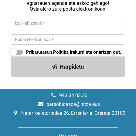
egitarauen agenda eta askoz gehiago!
Ostiralero zure posta elektronikoan.
Pribatutasun Politika
irakurri eta onartzen dut.
Harpidetu
943 34 03 30
oarsobidasoa@hitza.eus
Nafarroa etorbidea 26, Errenteria-Orereta 20100