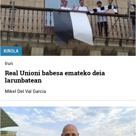
KIROLA
Irun
Real Unioni babesa emateko deia
larunbatean
Mikel Del Val Garcia