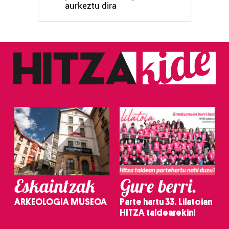
aurkeztu dira
Eskaintzak
Gure berri.
ARKEOLOGIA MUSEOA
Parte hartu 33. Lilatoian
HITZA taldearekin!