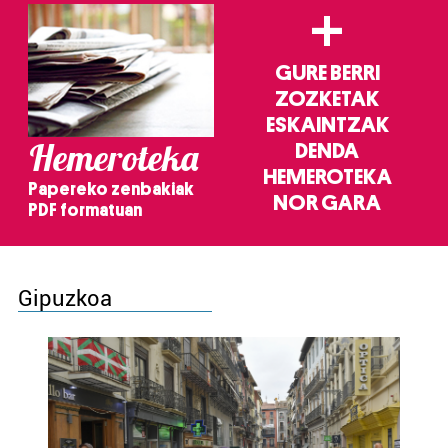
+
GURE BERRI
ZOZKETAK
ESKAINTZAK
Hemeroteka
DENDA
HEMEROTEKA
Papereko zenbakiak
NOR GARA
PDF formatuan
Gipuzkoa