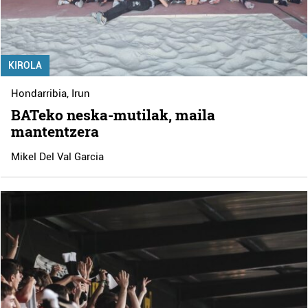
KIROLA
Hondarribia
,
Irun
BATeko neska-mutilak, maila
mantentzera
Mikel Del Val Garcia